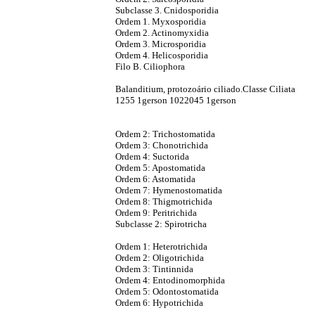
Subclasse 3. Cnidosporidia
Ordem 1. Myxosporidia
Ordem 2. Actinomyxidia
Ordem 3. Microsporidia
Ordem 4. Helicosporidia
Filo B. Ciliophora
Balanditium, protozoário ciliado.Classe Ciliata
1255 1gerson 1022045 1gerson
Ordem 2: Trichostomatida
Ordem 3: Chonotrichida
Ordem 4: Suctorida
Ordem 5: Apostomatida
Ordem 6: Astomatida
Ordem 7: Hymenostomatida
Ordem 8: Thigmotrichida
Ordem 9: Peritrichida
Subclasse 2: Spirotricha
Ordem 1: Heterotrichida
Ordem 2: Oligotrichida
Ordem 3: Tintinnida
Ordem 4: Entodinomorphida
Ordem 5: Odontostomatida
Ordem 6: Hypotrichida