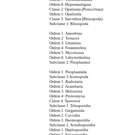
Ordem 8. Hypermastigina
Classe 2. Opalinata (Protociliata)
Ordem 1. Opalinida
Classe 3. Sarcodina (Rhizopoda)
Subclasse 1. Rhizopoda
Ordem 1: Amoebina
Ordem 2: Testacea
Ordem 3: Gromiina
Ordem 4: Foraminifera
Ordem 5: Mycetozoa
Ordem 6: Labyrinthulina
Subclasse 2. Piroplasmea
Ordem 1: Piroplasmida
Subclasse 3 Actinopoda
Ordem 1: Radiolaria
Ordem 2: Acantharia
Ordem 3: Heliozona
Ordem 4: Proteomyxa
Classe 4. Sporozoa
Subclasse 1. Telosporidia
Ordem 1. Gregarinida
Ordem 2. Coccidia
Ordem 3. Haemosporidia
Subclasse 2. Acnidosporidia
Ordem 1. Haplosporidia
Ordem 2. Sarcosporidia