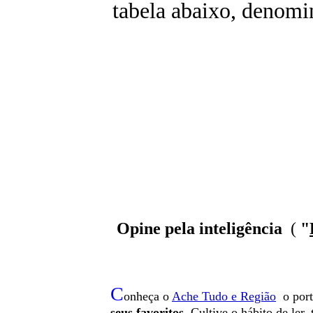
tabela abaixo, denomi
Opine pela inteligência
(
"
C
onheça o
A
che Tudo e Região
o por
seus favoritos
. Cultive o hábito de ler