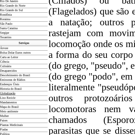
(Ciliados) ou ba
Rio De Janeiro
Rio Grande do Norte
(Flagelados) que são 
Rio Grande do Sul
Rondônia
a natação; outros p
Roraima
São Paulo
Santa Catarina
rastejam com movi
Sergipe
Tocantins
locomoção onde os m
Serviços
Árvore
a forma do seu corpo
Bolsa Dolar Euros outros
Carta ao Leitor
Ciência
(do grego, "pseudo", e
Culinária
Desaparecidos
(do grego "podo", em 
Descobrimento do Brasil
Emissoras de Rádios
literalmente "pseudóp
Endereços
Ú
teis
Historia do Brasil
Globalização
outros protozoári
Lixo Recicle
Mandamentos
locomotoras nem va
Mapa do Brasil
Meio ambiente
Mulher
chamados (Esporoz
Paises
Plantas Medicinais
parasitas que se dis
Piadas
Política