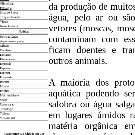
da produção de muitos
Olimpíadas
Patologia
Sites de Busca
água, pelo ar ou são
Truques do amor
Vídeos
vetores (moscas, mosq
Nossa Historia
Noticias
contaminam com esse
Noticias Gerais
Aquecimento global
Ciência
ficam doentes e tra
Cotidiano
D
estaque
outros animais.
Dinossauros
Educação
Esportes
Especial
Economia
A maioria dos proto
Internet
Mundo
aquática podendo se
Política
Meio Ambiente
Saúde
salobra ou água salg
Super gatas
Tecnologia
em lugares úmidos ra
Turismo
Vida Animal
matéria orgânica e
Transforme sua Cidade em um