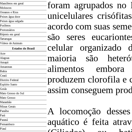
foram agrupados no R
Mamíferos em geral
Moluscos
Oceanos e Rios
unicelulares crisófita
Peixes água doce
Peixes água salgada
acordo com suas seme
Poríferos
Protozoários
são seres eucariont
Répteis em geral
Tartarugas
Vídeos de Animais
celular organizado 
Estados do Brasil
Acre
maioria são heter
Alagoas
Amapá
alimentos embora 
Amazonas
Bahia
Ceará
produzem clorofila e 
Distrito Federal
Espírito Santo
assim conseguem produ
Goiás
Mato Grosso do Sul
Mato Grosso
Maranhão
Minas Gerais
A locomoção desses
Paraíba
Pará
aquático é feita atra
Paraná
Pernambuco
Piauí