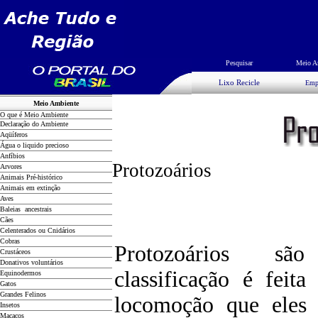
Pesquisar
Meio A
Lixo Recicle
Emp
Meio Ambiente
O que é Meio Ambiente
Declaração do Ambiente
Aqüíferos
Água o liquido precioso
Anfíbios
Protozoários
Arvores
Animais Pré-histórico
Animais em extinção
Aves
Baleias ancestrais
Cães
Celenterados ou Cnidários
Cobras
Protozoários sã
Crustáceos
Donativos voluntários
classificação é feit
Equinodermos
Gatos
Grandes Felinos
locomoção que eles 
Insetos
Macacos