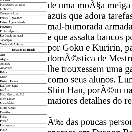
Macacos
de uma moÃ§a meiga 
MamÃ­feros em geral
Moluscos
azuis que adora taref
Oceanos e Rios
Peixes Ã¡gua doce
Peixes Ã¡gua salgada
mal-humorada armada 
PorÃ­feros
ProtozoÃ¡rios
e que assalta bancos 
RÃ©pteis em geral
Tartarugas
por Goku e Kuririn, p
VÃ­deos de Animais
Estados do Brasil
Acre
domÃ©stica de Mestre
Alagoas
AmapÃ¡
lhe trouxessem uma gar
Amazonas
Bahia
como seus alunos. Lu
CearÃ¡
Distrito Federal
EspÃ­rito Santo
Shin Han, porÃ©m n
GoiÃ¡s
Mato Grosso do Sul
maiores detalhes do r
Mato Grosso
MaranhÃ£o
Minas Gerais
ParaÃ­ba
ParÃ¡
Ã‰ das poucas person
ParanÃ¡
Pernambuco
PiauÃ­