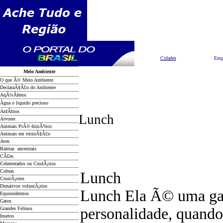
Pesquisar
Cidades
Emp
Meio Ambiente
O que Ã© Meio Ambiente
DeclaraÃ§Ã£o do Ambiente
AqÃ¼Ã­feros
Ãgua o liquido precioso
AnfÃ­bios
Lunch
Arvores
Animais PrÃ©-histÃ³rico
Animais em extinÃ§Ã£o
Aves
Baleias ancestrais
CÃ£es
Celenterados ou CnidÃ¡rios
Cobras
Lunch
CrustÃ¡ceos
Donativos voluntÃ¡rios
Lunch Ela Ã© uma gar
Equinodermos
Gatos
personalidade, quando
Grandes Felinos
Insetos