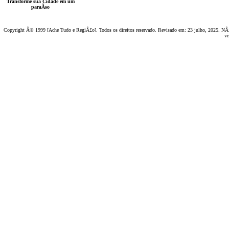
Transforme sua Cidade em um
paraÃ­so
Copyright Â© 1999 [Ache Tudo e RegiÃ£o]. Todos os direitos reservado. Revisado em:
23 julho, 2025
. NÃ£
vi