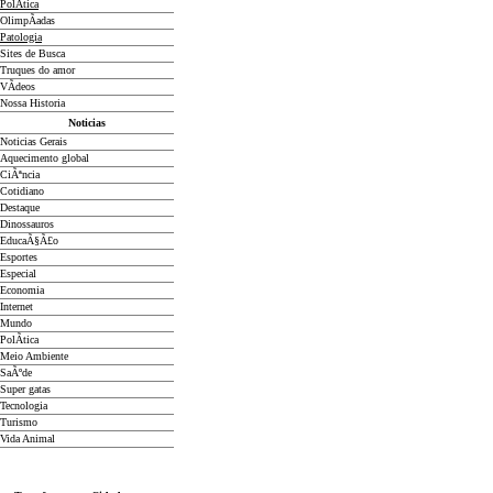
PolÃ­tica
OlimpÃ­adas
Patologia
Sites de Busca
Truques do amor
VÃ­deos
Nossa Historia
Noticias
Noticias Gerais
Aquecimento global
CiÃªncia
Cotidiano
D
estaque
Dinossauros
EducaÃ§Ã£o
Esportes
Especial
Economia
Internet
Mundo
PolÃ­tica
Meio Ambiente
SaÃºde
Super gatas
Tecnologia
Turismo
Vida Animal