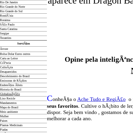
aparece em Dragon Ba
Rio De Janeiro
Rio Grande do Norte
Rio Grande do Sul
RondÃ´nia
Roraima
SÃ£o Paulo
Santa Catarina
Sergipe
Tocantins
ServiÃ§os
Ãrvore
Bolsa Dolar Euros outros
Opine pela inteligÃªnc
Carta ao Leitor
CiÃªncia
CulinÃ¡ria
Desaparecidos
Descobrimento do Brasil
Emissoras de RÃ¡dios
EndereÃ§os
Ãš
teis
Historia do Brasil
GlobalizaÃ§Ã£o
C
onheÃ§a o
A
che Tudo e RegiÃ£o
o 
Lixo Recicle
Mandamentos
seus favoritos
. Cultive o hÃ¡bito de le
Mapa do Brasil
dispor
.
Seja b
em vindo
, g
ostamos de su
Meio ambiente
Mulher
melhorar a cada ano.
Paises
Plantas Medicinais
Piadas