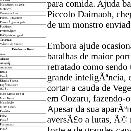
Macacos
para comida. Ajuda ba
MamÃ­feros em geral
Moluscos
Piccolo Daimaoh, che
Oceanos e Rios
Peixes Ã¡gua doce
de um monstro enviad
Peixes Ã¡gua salgada
PorÃ­feros
ProtozoÃ¡rios
RÃ©pteis em geral
Tartarugas
Embora ajude ocasiona
VÃ­deos de Animais
Estados do Brasil
batalhas de maior por
Acre
Alagoas
AmapÃ¡
retratado como sendo 
Amazonas
Bahia
grande inteligÃªncia
CearÃ¡
Distrito Federal
cortar a cauda de Vege
EspÃ­rito Santo
GoiÃ¡s
Mato Grosso do Sul
em Oozaru, fazendo-o 
Mato Grosso
MaranhÃ£o
Apesar da sua aparÃªn
Minas Gerais
ParaÃ­ba
ParÃ¡
aversÃ£o a lutas, Ã©
ParanÃ¡
Pernambuco
forte e de grandes ca
PiauÃ­