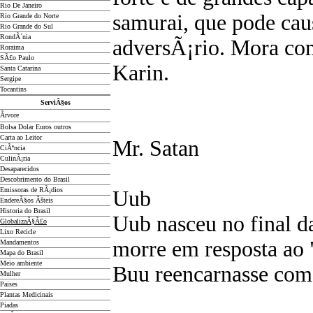
Rio De Janeiro
samurai, que pode cau
Rio Grande do Norte
Rio Grande do Sul
RondÃ´nia
adversÃ¡rio. Mora co
Roraima
SÃ£o Paulo
Karin.
Santa Catarina
Sergipe
Tocantins
ServiÃ§os
Ãrvore
Bolsa Dolar Euros outros
Carta ao Leitor
Mr. Satan
CiÃªncia
CulinÃ¡ria
Desaparecidos
Descobrimento do Brasil
Emissoras de RÃ¡dios
Uub
EndereÃ§os
Ãš
teis
Historia do Brasil
Uub nasceu no final d
GlobalizaÃ§Ã£o
Lixo Recicle
morre em resposta ao
Mandamentos
Mapa do Brasil
Meio ambiente
Buu reencarnasse com
Mulher
Paises
Plantas Medicinais
Piadas