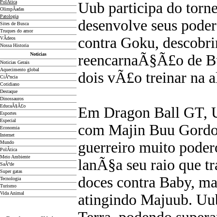
PolÃ­tica
Uub participa do torne
OlimpÃ­adas
Patologia
desenvolve seus podere
Sites de Busca
Truques do amor
contra Goku, descobri
VÃ­deos
Nossa Historia
Noticias
reencarnaÃ§Ã£o de Bu
Noticias Gerais
Aquecimento global
dois vÃ£o treinar na a
CiÃªncia
Cotidiano
D
estaque
Dinossauros
EducaÃ§Ã£o
Em Dragon Ball GT, U
Esportes
Especial
com Majin Buu Gordo
Economia
Internet
guerreiro muito poder
Mundo
PolÃ­tica
Meio Ambiente
lanÃ§a seu raio que t
SaÃºde
Super gatas
doces contra Baby, mas
Tecnologia
Turismo
Vida Animal
atingindo Majuub. Uu