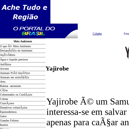
Pesquisar
Cidades
Emp
Meio Ambiente
O que Ã© Meio Ambiente
DeclaraÃ§Ã£o do Ambiente
AqÃ¼Ã­feros
Ãgua o liquido precioso
AnfÃ­bios
Yajirobe
Arvores
Animais PrÃ©-histÃ³rico
Animais em extinÃ§Ã£o
Aves
Baleias ancestrais
CÃ£es
Celenterados ou CnidÃ¡rios
Yajirobe Ã© um Samu
Cobras
CrustÃ¡ceos
Donativos voluntÃ¡rios
interessa-se em salva
Equinodermos
Gatos
apenas para caÃ§ar an
Grandes Felinos
Insetos