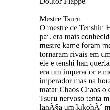
Doutor Flappe
Mestre Tsuru
O mestre de Tenshin H
pai. era mais conheci
mestre kame foram me
tornaram rivais em um
ele e tenshi han quer
era um imperador e me
imperador mas na hora
matar Chaos Chaos o 
Tsuru nervoso tenta 
lanÃ§a um kikohÃ´ ma