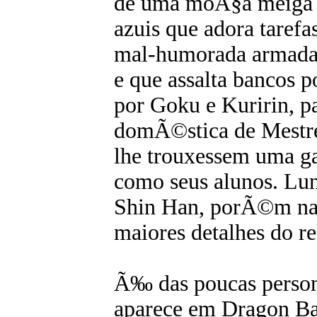
de uma moÃ§a meiga 
azuis que adora taref
mal-humorada armada 
e que assalta bancos 
por Goku e Kuririn, p
domÃ©stica de Mestre
lhe trouxessem uma gar
como seus alunos. Lu
Shin Han, porÃ©m n
maiores detalhes do r
Ã‰ das poucas person
aparece em Dragon Ba