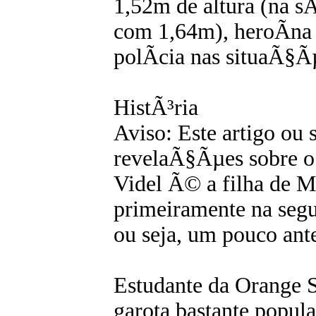
1,52m de altura (na 
com 1,64m), heroÃ­na 
polÃ­cia nas situaÃ§Ãµ
HistÃ³ria
Aviso: Este artigo 
revelaÃ§Ãµes sobre o 
Videl Ã© a filha de Mr
primeiramente na segu
ou seja, um pouco ant
Estudante da Orange 
garota bastante popular