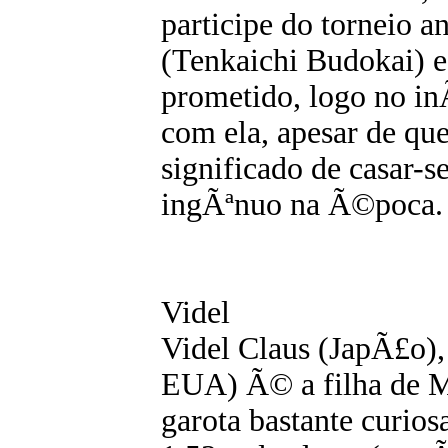
participe do torneio a
(Tenkaichi Budokai) e
prometido, logo no inÃ
com ela, apesar de qu
significado de casar-s
ingÃªnuo na Ã©poca.
Videl
Videl Claus (JapÃ£o), 
EUA) Ã© a filha de M
garota bastante curios