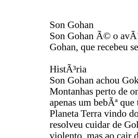
Son Gohan
Son Gohan Ã© o avÃ´ 
Gohan, que recebeu 
HistÃ³ria
Son Gohan achou Goku
Montanhas perto de o
apenas um bebÃª que t
Planeta Terra vindo d
resolveu cuidar de G
violento, mas ao cair 