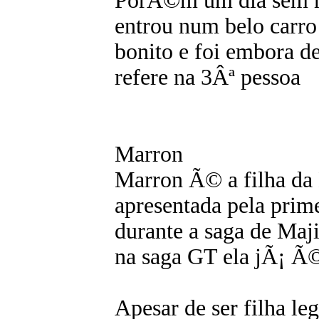
PorÃ©m um dia sem m
entrou num belo carro
bonito e foi embora d
refere na 3Âª pessoa
Marron
Marron Ã© a filha da
apresentada pela prim
durante a saga de Ma
na saga GT ela jÃ¡ Ã
Apesar de ser filha le