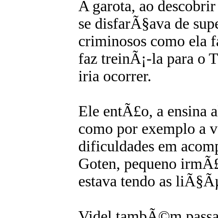
A garota, ao descobrir
se disfarÃ§ava de sup
criminosos como ela f
faz treinÃ¡-la para o 
iria ocorrer.
Ele entÃ£o, a ensina a
como por exemplo a vo
dificuldades em acomp
Goten, pequeno irm
estava tendo as liÃ§Ã
Videl tambÃ©m passa