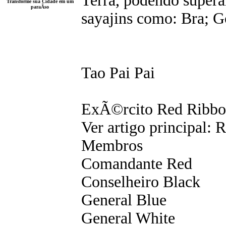
Terra, podendo supera
Transforme sua Cidade em um
paraÃ­so
sayajins como: Bra; G
Tao Pai Pai
ExÃ©rcito Red Ribb
Ver artigo principal:
Membros
Comandante Red
Conselheiro Black
General Blue
General White