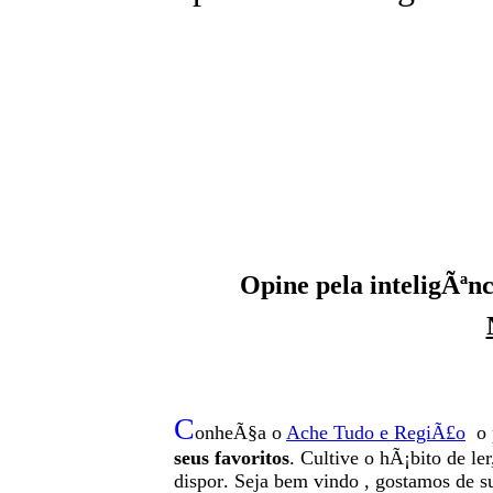
Opine pela inteligÃªnc
C
onheÃ§a o
A
che Tudo e RegiÃ£o
o 
seus favoritos
. Cultive o hÃ¡bito de le
dispor
.
Seja b
em vindo
, g
ostamos de su