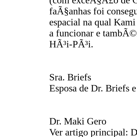
(com exceÃ§Ã£o de Ge
faÃ§anhas foi consegu
espacial na qual Kami
a funcionar e tambÃ©
HÃ³i-PÃ³i.
Sra. Briefs
Esposa de Dr. Briefs
Dr. Maki Gero
Ver artigo principal: