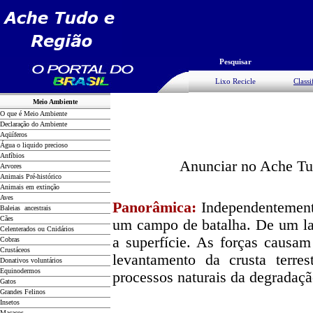
Pesquisar
Lixo Recicle
Classi
Meio Ambiente
O que é Meio Ambiente
Declaração do Ambiente
Aqüíferos
Água o liquido precioso
Anfíbios
Anunciar no Ache Tud
Arvores
Animais Pré-histórico
Animais em extinção
Aves
Panorâmica:
Independentemente
Baleias ancestrais
Cães
um campo de batalha. De um lad
Celenterados ou Cnidários
a superfície. As forças causa
Cobras
Crustáceos
levantamento da crusta terre
Donativos voluntários
Equinodermos
processos naturais da degradaç
Gatos
Grandes Felinos
Insetos
Macacos