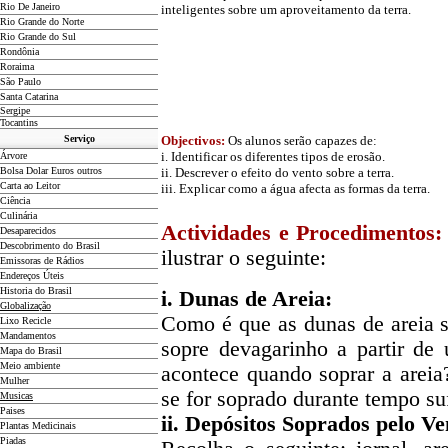
Rio De Janeiro
inteligentes sobre um aproveitamento da terra.
Rio Grande do Norte
Rio Grande do Sul
Rondônia
Roraima
São Paulo
Santa Catarina
Sergipe
Tocantins
Serviço
Objectivos:
Os alunos serão capazes de:
i. Identificar os diferentes tipos de erosão.
Árvore
Bolsa Dolar Euros outros
ii. Descrever o efeito do vento sobre a terra.
Carta ao Leitor
iii. Explicar como a água afecta as formas da terra.
Ciência
Culinária
Actividades e Procedimentos:
Desaparecidos
Descobrimento do Brasil
ilustrar o seguinte:
Emissoras de Rádios
Endereços
Ú
teis
Historia do Brasil
i. Dunas de Areia:
Globalização
Como é que as dunas de areia 
Lixo Recicle
Mandamentos
sopre devagarinho a partir de
Mapa do Brasil
Meio ambiente
acontece quando soprar a arei
Mulher
se for soprado durante tempo su
Musicas
Paises
ii. Depósitos Soprados pelo Ve
Plantas Medicinais
Piadas