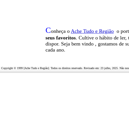
C
onheça o
A
che Tudo e Região
o por
seus favoritos
. Cultive o hábito de ler
dispor
.
Seja b
em vindo
, g
ostamos de su
cada ano.
Copyright © 1999 [Ache Tudo e Região]. Todos os direitos reservado. Revisado em:
23 julho, 2025
. Não nos