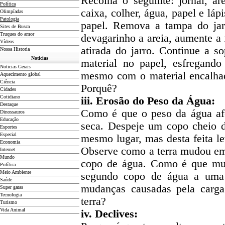
Recolha o seguinte: jornal, a
Política
caixa, colher, água, papel e lá
Olimpíadas
Patologia
papel. Remova a tampa do jar
Sites de Busca
Truques do amor
devagarinho a areia, aumente a f
Vídeos
atirada do jarro. Continue a 
Nossa Historia
Noticias
material no papel, esfregand
Noticias Gerais
mesmo com o material encalhad
Aquecimento global
Ciência
Porquê?
Cidades
Cotidiano
iii. Erosão do Peso da Água:
D
estaque
Como é que o peso da água afe
Dinossauros
Educação
seca. Despeje um copo cheio d
Esportes
Especial
mesmo lugar, mas desta feita l
Economia
Observe como a terra mudou em
Internet
Mundo
copo de água. Como é que mu
Política
Meio Ambiente
segundo copo de água a uma d
Saúde
mudanças causadas pela carga
Super gatas
Tecnologia
terra?
Turismo
Vida Animal
iv. Declives: