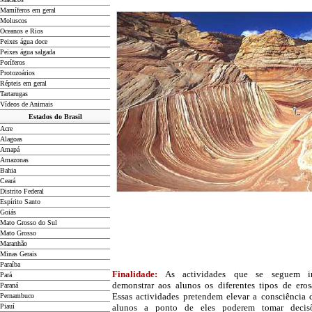
Mamíferos em geral
Moluscos
Oceanos e Rios
Peixes água doce
Peixes água salgada
Poríferos
Protozoários
Répteis em geral
Tartarugas
Vídeos de Animais
Estados do Brasil
Acre
Alagoas
Amapá
Amazonas
Bahia
Ceará
Distrito Federal
Espírito Santo
Goiás
Mato Grosso do Sul
Mato Grosso
Maranhão
Minas Gerais
Paraíba
Finalidade:
As actividades que se seguem i
Pará
demonstrar aos alunos os diferentes tipos de eros
Paraná
Essas actividades pretendem elevar a consciência 
Pernambuco
Piauí
alunos a ponto de eles poderem tomar decis