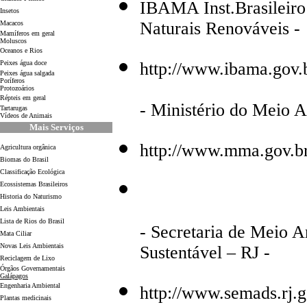
IBAMA Inst.Brasileiro
Insetos
Naturais Renováveis -
Macacos
Mamíferos em geral
Moluscos
Oceanos e Rios
Peixes água doce
http://www.ibama.gov.
Peixes água salgada
Poríferos
Protozoários
Répteis em geral
- Ministério do Meio 
Tartarugas
Vídeos de Animais
Mais Serviços
http://www.mma.gov.b
Agricultura orgânica
Biomas do Brasil
Classificação Ecológica
Ecossistemas Brasileiros
Historia do Naturismo
Leis Ambientais
Lista de Rios do Brasil
- Secretaria de Meio 
Mata Ciliar
Novas Leis Ambientais
Sustentável – RJ -
Reciclagem de Lixo
Órgãos Governamentais
Galápagos
Engenharia Ambiental
http://www.semads.rj.g
Plantas medicinais