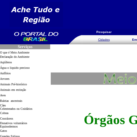
Pesquisar
Cidades
Em
Serviços
O que é Meio Ambiente
Declaração do Ambiente
Aqüíferos
Água o liquido precioso
Anfíbios
Arvores
Animais Pré-histórico
Animais em extinção
Aves
Baleias ancestrais
Cães
Celenterados ou Cnidários
Cobras
Órgãos G
Crustáceos
Donativos voluntários
Equinodermos
Gatos
Grandes Felinos