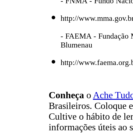
- FNMA - Fundo Nacio
http://www.mma.gov.br
- FAEMA - Fundação M
Blumenau
http://www.faema.org.
C
onheça
o
A
che Tudo
Brasileiros. Coloque e
Cultive o hábito de le
informações úteis
ao s