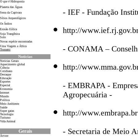
O que é Hidroponia
Planeta das Águas
- IEF - Fundação Instit
Serra da Capivara
Sítios Arqueológicos
Os Índios
http://www.ief.rj.gov.b
Erosão Eólica
Soja Trangênica
Solo
Novas espécie encontradas
Uma Viagem a África
- CONAMA – Conselho
Tsunami
Noticias
Noticias Gerais
Aquecimento global
http://www.mma.gov.
Ciência
Cotidiano
D
estaque
Educação
Esportes
- EMBRAPA - Empresa 
Especial
Economia
Agropecuária -
Internet
Mundo
Política
Meio Ambiente
Saúde
http://www.embrapa.br
Super gatas
Tecnologia
Turismo
Vida Animal
- Secretaria de Meio A
Gerais
Árvore