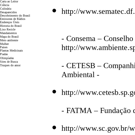
Carta ao Leitor
Ciência
Culinária
http://www.sematec.df.
Desaparecidos
Descobrimento do Brasil
Emissoras de Rádios
Endereços
Ú
teis
Historia do Brasil
Lixo Recicle
Mandamentos
- Consema – Conselho 
Mapa do Brasil
Meio ambiente
Mulher
http://www.ambiente.s
Paises
Plantas Medicinais
Piadas
Olimpíadas
Sites de Busca
- CETESB – Companhia
Truques do amor
Ambiental -
http://www.cetesb.sp.g
- FATMA – Fundação 
http://www.sc.gov.br/w