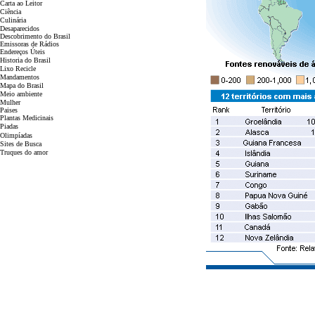
Carta ao Leitor
Ciência
Culinária
Desaparecidos
Descobrimento do Brasil
Emissoras de Rádios
Endereços
Ú
teis
Historia do Brasil
Lixo Recicle
Mandamentos
Mapa do Brasil
Meio ambiente
Mulher
Paises
Plantas Medicinais
Piadas
Olimpíadas
Sites de Busca
Truques do amor