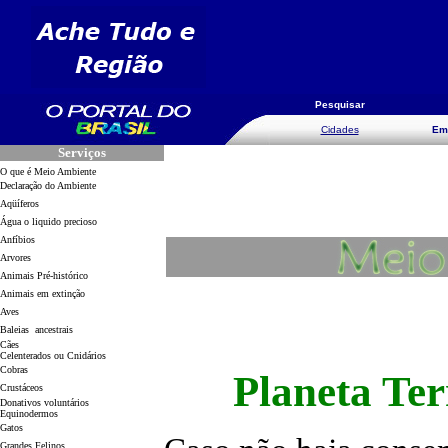
Pesquisar
Cidades
Em
Serviços
O que é Meio Ambiente
Declaração do Ambiente
Aqüíferos
Água o liquido precioso
Anfíbios
Arvores
Animais Pré-histórico
Animais em extinção
Aves
Baleias ancestrais
Cães
Celenterados ou Cnidários
Cobras
Planeta Te
Crustáceos
Donativos voluntários
Equinodermos
Gatos
Grandes Felinos