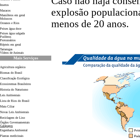
Caso não haja consen
Insetos
explosão populaciona
Macacos
Mamíferos em geral
Moluscos
menos de 20 anos.
Oceanos e Rios
Peixes água doce
Peixes água salgada
Poríferos
Protozoários
Répteis em geral
Tartarugas
Vídeos de Animais
Mais Serviços
Agricultura orgânica
Biomas do Brasil
Classificação Ecológica
Ecossistemas Brasileiros
Historia do Naturismo
Leis Ambientais
Lista de Rios do Brasil
Mata Ciliar
Novas Leis Ambientais
Reciclagem de Lixo
Órgãos Governamentais
Galápagos
Engenharia Ambiental
Plantas medicinais