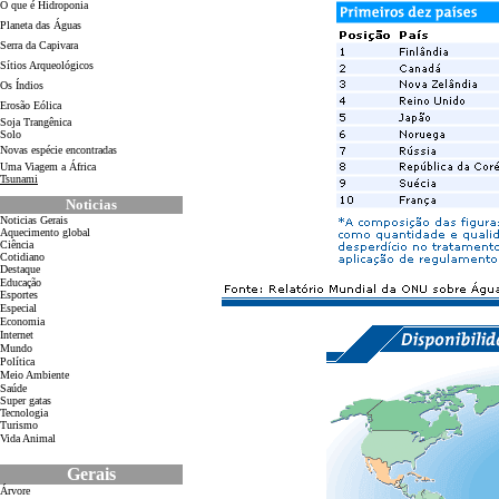
O que é Hidroponia
Planeta das Águas
Serra da Capivara
Sítios Arqueológicos
Os Índios
Erosão Eólica
Soja Trangênica
Solo
Novas espécie encontradas
Uma Viagem a África
Tsunami
Noticias
Noticias Gerais
Aquecimento global
Ciência
Cotidiano
D
estaque
Educação
Esportes
Especial
Economia
Internet
Mundo
Política
Meio Ambiente
Saúde
Super gatas
Tecnologia
Turismo
Vida Animal
Gerais
Árvore