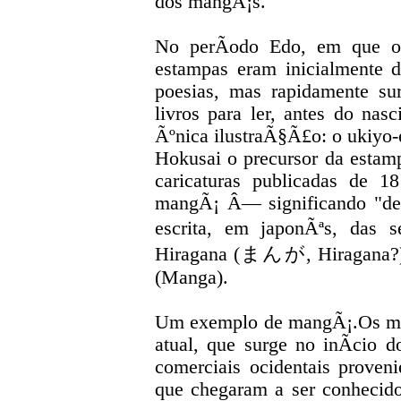
dos mangÃ¡s.
No perÃ­odo Edo, em que os 
estampas eram inicialmente 
poesias, mas rapidamente s
livros para ler, antes do n
Ãºnica ilustraÃ§Ã£o: o ukiyo
Hokusai o precursor da esta
caricaturas publicadas de
mangÃ¡ Â— significando "de
escrita, em japonÃªs, das
Hiragana (まんが, Hiragana?)
(Manga).
Um exemplo de mangÃ¡.Os man
atual, que surge no inÃ­cio 
comerciais ocidentais proven
que chegaram a ser conhecid