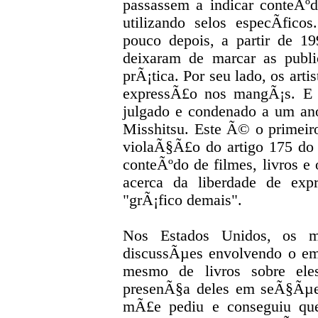
passassem a indicar conteÃº
utilizando selos especÃ­fi
pouco depois, a partir de 19
deixaram de marcar as pub
prÃ¡tica. Por seu lado, os arti
expressÃ£o nos mangÃ¡s. E
julgado e condenado a um an
Misshitsu. Este Ã© o primei
violaÃ§Ã£o do artigo 175 do 
conteÃºdo de filmes, livros e
acerca da liberdade de ex
"grÃ¡fico demais".
Nos Estados Unidos, os m
discussÃµes envolvendo o e
mesmo de livros sobre ele
presenÃ§a deles em seÃ§Ãµes
mÃ£e pediu e conseguiu que 