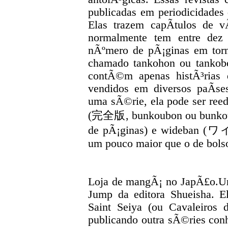
publicadas em periodicidades
Elas trazem capÃ­tulos de v
normalmente tem entre dez
nÃºmero de pÃ¡ginas em tor
chamado tankohon ou tankobo
contÃ©m apenas histÃ³rias
vendidos em diversos paÃ­s
uma sÃ©rie, ela pode ser re
(完全版, bunkoubon ou bunkou
de pÃ¡ginas) e wideban (ワ
um pouco maior que o de bols
Loja de mangÃ¡ no JapÃ£o.Um
Jump da editora Shueisha. E
Saint Seiya (ou Cavaleiros
publicando outra sÃ©ries con