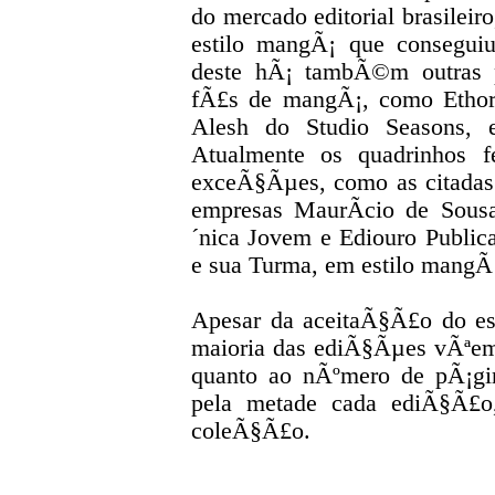
do mercado editorial brasileir
estilo mangÃ¡ que consegui
deste hÃ¡ tambÃ©m outras p
fÃ£s de mangÃ¡, como Ethor
Alesh do Studio Seasons, e
Atualmente os quadrinhos f
exceÃ§Ãµes, como as citadas
empresas MaurÃ­cio de Sous
´nica Jovem e Ediouro Publi
e sua Turma, em estilo mangÃ
Apesar da aceitaÃ§Ã£o do est
maioria das ediÃ§Ãµes vÃªem
quanto ao nÃºmero de pÃ¡gi
pela metade cada ediÃ§Ã£o
coleÃ§Ã£o.