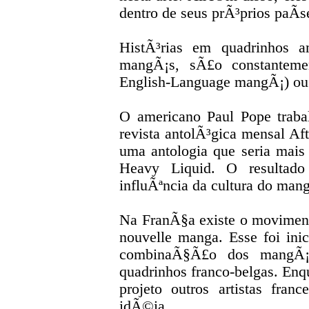
dentro de seus prÃ³prios paÃ­s
HistÃ³rias em quadrinhos a
mangÃ¡s, sÃ£o constantem
English-Language mangÃ¡) o
O americano Paul Pope traba
revista antolÃ³gica mensal Aft
uma antologia que seria mai
Heavy Liquid. O resultado
influÃªncia da cultura do mang
Na FranÃ§a existe o movimento
nouvelle manga. Esse foi in
combinaÃ§Ã£o dos mangÃ¡s
quadrinhos franco-belgas. Enqu
projeto outros artistas fra
idÃ©ia.