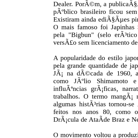
Dealer. PorÃ©m, a publicaÃ§Ã£
pÃºblico brasileiro ficou se
Existiram ainda ediÃ§Ãµes pir
O mais famoso foi Japinhas
pela "Bigbun" (selo erÃ³ti
versÃ£o sem licenciamento de
A popularidade do estilo ja
pela grande quantidade de jap
JÃ¡ na dÃ©cada de 1960, al
como JÃºlio Shimamoto e 
influÃªncias grÃ¡ficas, nar
trabalhos. O termo mangÃ¡ n
algumas histÃ³rias tornou-s
feitos nos anos 80, como 
DrÃ¡cula de AtaÃ­de Braz e N
O movimento voltou a produzi