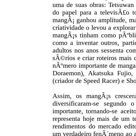
uma de suas obras: Tetsuwan
do papel para a televisÃ£o 
mangÃ¡ ganhou amplitude, ma
criatividade o levou a explora
mangÃ¡s tinham como pÃºbli
como a inventar outros, par
adultos nos anos sessenta co
sÃ©rios e criar roteiros mai
nÃºmero importante de mangak
Doraemon), Akatsuka Fujio, 
(criador de Speed Racer) e Sho
Assim, os mangÃ¡s crescer
diversificaram-se segundo
importante, tornando-se ace
representa hoje mais de um 
rendimentos do mercado edit
um verdadeiro fenÃ´meno ao al