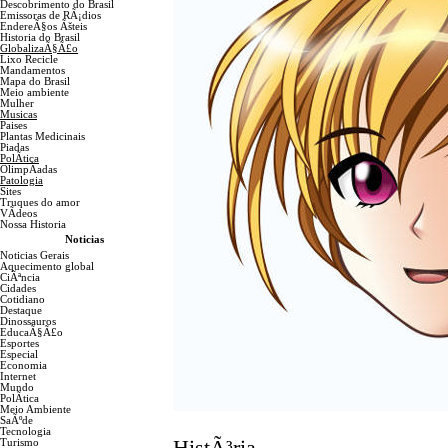
Descobrimento do Brasil
Emissoras de RÃ¡dios
EndereÃ§os
Ãš
teis
Historia do Brasil
GlobalizaÃ§Ã£o
Lixo Recicle
Mandamentos
Mapa do Brasil
Meio ambiente
Mulher
Musicas
Paises
Plantas Medicinais
Piadas
PolÃ­tica
OlimpÃ­adas
Patologia
Sites
Truques do amor
VÃ­deos
Nossa Historia
Noticias
Noticias Gerais
Aquecimento global
CiÃªncia
Cidades
Cotidiano
Destaque
Dinossauros
EducaÃ§Ã£o
Esportes
Especial
Economia
Internet
Mundo
PolÃ­tica
Meio Ambiente
SaÃºde
Tecnologia
Turismo