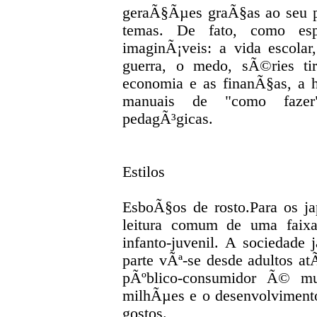
geraÃ§Ãµes graÃ§as ao seu p
temas. De fato, como esp
imaginÃ¡veis: a vida escolar
guerra, o medo, sÃ©ries tir
economia e as finanÃ§as, a 
manuais de "como fazer
pedagÃ³gicas.
Estilos
EsboÃ§os de rosto.Para os j
leitura comum de uma faix
infanto-juvenil. A sociedade
parte vÃª-se desde adultos at
pÃºblico-consumidor Ã© mu
milhÃµes e o desenvolvimento 
gostos.