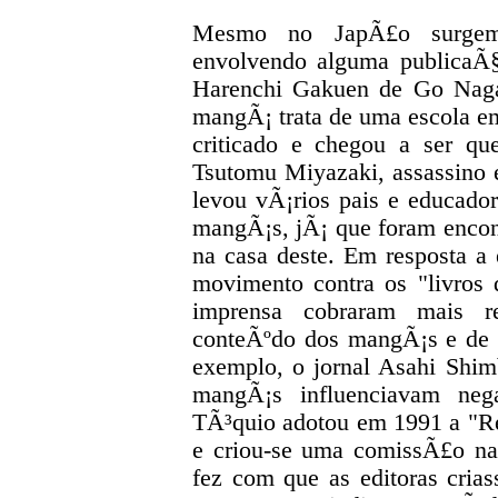
Mesmo no JapÃ£o surgem
envolvendo alguma publicaÃ
Harenchi Gakuen de Go Nagai
mangÃ¡ trata de uma escola e
criticado e chegou a ser q
Tsutomu Miyazaki, assassino
levou vÃ¡rios pais e educad
mangÃ¡s, jÃ¡ que foram encon
na casa deste. Em resposta 
movimento contra os "livros d
imprensa cobraram mais re
conteÃºdo dos mangÃ¡s e de s
exemplo, o jornal Asahi Shi
mangÃ¡s influenciavam neg
TÃ³quio adotou em 1991 a "R
e criou-se uma comissÃ£o na 
fez com que as editoras cri