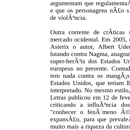
argumentam que regulamentaÃ
e que os personagens nÃ£o s
de violÃªncia.
Outra corrente de crÃ­tica
mercado ocidental. Em 2005, n
Asterix o autor, Albert Ude
lutando contra Nagma, anagra
super-herÃ³is dos Estados Un
europeus no presente. Contu
tem nada contra os mangÃ¡s
Estados Unidos, que teriam l
interpretado. No mesmo estilo
Letras publicou em 12 de feve
criticando a influÃªncia 
"conhecer o fenÃ´meno Ã©
expansÃ£o, para que prevaleÃ
muito mais a riqueza da cultura