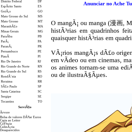
Distrito Federal
DF
Anunciar no Ache Tu
EspÃ­rito Santo
ES
GoiÃ¡s
GO
Mato Grosso do Sul
MS
O mangÃ¡ ou manga (漫画, Mang
Mato Grosso
MT
MaranhÃ£o
MA
histÃ³rias em quadrinhos fei
Minas Gerais
MG
quaisquer histÃ³rias em quadr
ParaÃ­ba
PB
ParÃ¡
PA
ParanÃ¡
PR
VÃ¡rios mangÃ¡s dÃ£o origem
Pernambuco
PE
PiauÃ­
PI
em vÃ­deo ou em cinemas, ma
Rio De Janeiro
RJ
os animes tornam-se uma edi
Rio Grande do Norte
RN
Rio Grande do Sul
RS
ou de ilustraÃ§Ãµes.
RondÃ´nia
RO
Roraima
RR
SÃ£o Paulo
SP
Santa Catarina
SC
Sergipe
SE
Tocantins
TO
ServiÃ§o
Ãrvore
Bolsa de valores DÃ³lar Euros
Carta ao Leitor
CiÃªncia
CulinÃ¡ria
Desaparecidos