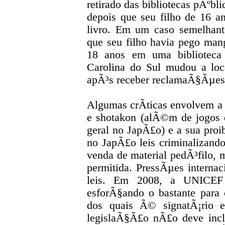
retirado das bibliotecas pÃºbl
depois que seu filho de 16 an
livro. Em um caso semelhant
que seu filho havia pego ma
18 anos em uma biblioteca 
Carolina do Sul mudou a l
apÃ³s receber reclamaÃ§Ãµe
Algumas crÃ­ticas envolvem a 
e shotakon (alÃ©m de jogos 
geral no JapÃ£o) e a sua pr
no JapÃ£o leis criminalizando
venda de material pedÃ³filo, m
permitida. PressÃµes internac
leis. Em 2008, a UNICEF
esforÃ§ando o bastante para 
dos quais Ã© signatÃ¡rio e
legislaÃ§Ã£o nÃ£o deve incl