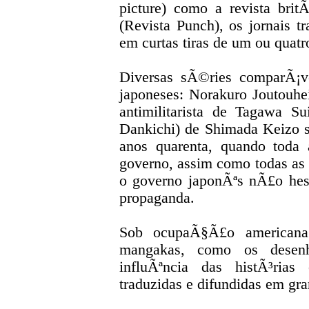
picture) como a revista bri
(Revista Punch), os jornais tr
em curtas tiras de um ou quatr
Diversas sÃ©ries comparÃ¡v
japoneses: Norakuro Joutouh
antimilitarista de Tagawa S
Dankichi) de Shimada Keizo 
anos quarenta, quando toda
governo, assim como todas as at
o governo japonÃªs nÃ£o hesi
propaganda.
Sob ocupaÃ§Ã£o americana
mangakas, como os desenh
influÃªncia das histÃ³ria
traduzidas e difundidas em gr