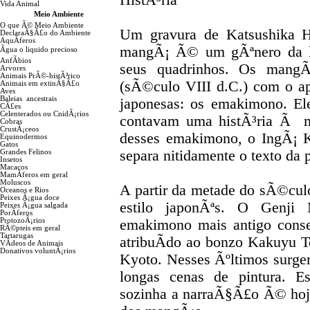
HistÃ³ria
Vida Animal
Meio Ambiente
O que Ã© Meio Ambiente
Um gravura de Katsushika 
DeclaraÃ§Ã£o do Ambiente
AquÃ­feros
mangÃ¡ Ã© um gÃªnero da lit
Ãgua o liquido precioso
AnfÃ­bios
seus quadrinhos. Os mangÃ
Arvores
Animais PrÃ©-histÃ³rico
(sÃ©culo VIII d.C.) com o ap
Animais em extinÃ§Ã£o
Aves
Baleias ancestrais
japonesas: os emakimono. Ele
CÃ£es
Celenterados ou CnidÃ¡rios
contavam uma histÃ³ria Ã m
Cobras
CrustÃ¡ceos
desses emakimono, o IngÃ¡ 
Equinodermos
Gatos
separa nitidamente o texto da p
Grandes Felinos
Insetos
Macacos
MamÃ­feros em geral
Moluscos
A partir da metade do sÃ©cu
Oceanos e Rios
Peixes Ã¡gua doce
estilo japonÃªs. O Genj
Peixes Ã¡gua salgada
PorÃ­feros
ProtozoÃ¡rios
emakimono mais antigo conse
RÃ©pteis em geral
Tartarugas
atribuÃ­do ao bonzo Kakuyu 
VÃ­deos de Animais
Donativos voluntÃ¡rios
Kyoto. Nesses Ãºltimos surgem
longas cenas de pintura. E
sozinha a narraÃ§Ã£o Ã© hoje