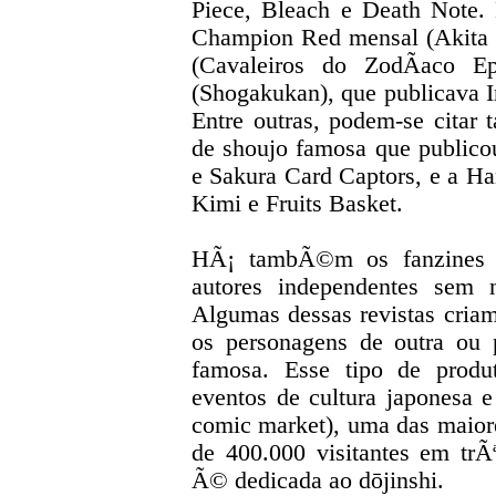
Piece, Bleach e Death Note.
Champion Red mensal (Akita S
(Cavaleiros do ZodÃ­aco E
(Shogakukan), que publicava 
Entre outras, podem-se cita
de shoujo famosa que publico
e Sakura Card Captors, e a H
Kimi e Fruits Basket.
HÃ¡ tambÃ©m os fanzines e 
autores independentes sem
Algumas dessas revistas criam 
os personagens de outra ou
famosa. Esse tipo de prod
eventos de cultura japonesa 
comic market), uma das maior
de 400.000 visitantes em tr
Ã© dedicada ao dōjinshi.