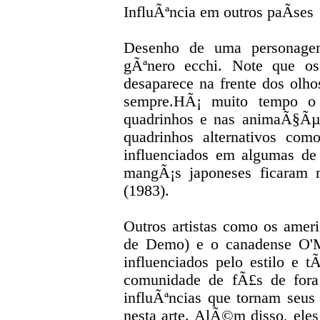
InfluÃªncia em outros paÃ­ses
Desenho de uma personagem
gÃªnero ecchi. Note que os
desaparece na frente dos ol
sempre.HÃ¡ muito tempo o 
quadrinhos e nas animaÃ§Ãµe
quadrinhos alternativos co
influenciados em algumas de 
mangÃ¡s japoneses ficaram 
(1983).
Outros artistas como os ame
de Demo) e o canadense O'M
influenciados pelo estilo e 
comunidade de fÃ£s de fora 
influÃªncias que tornam seus 
nesta arte. AlÃ©m disso, eles