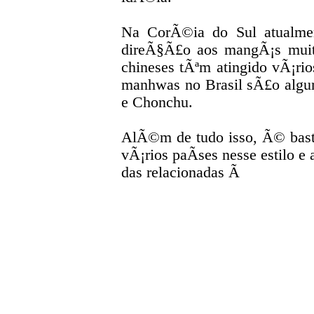
Na CorÃ©ia do Sul atualme
direÃ§Ã£o aos mangÃ¡s muit
chineses tÃªm atingido vÃ¡ri
manhwas no Brasil sÃ£o algu
e Chonchu.
AlÃ©m de tudo isso, Ã© basta
vÃ¡rios paÃ­ses nesse estilo 
das relacionadas Ã