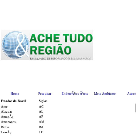
Home
Pesquisar
EndereÃ§os Ãºteis
Meio Ambiente
Astro
Estados do Brasil
Siglas
Acre
A
C
Alagoas
AL
AmapÃ¡
AP
Amazonas
AM
Bahia
BA
CearÃ¡
CE