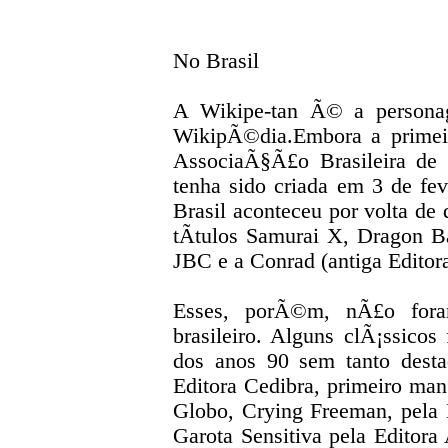
No Brasil
A Wikipe-tan Ã© a persona
WikipÃ©dia.Embora a primei
AssociaÃ§Ã£o Brasileira de
tenha sido criada em 3 de f
Brasil aconteceu por volta d
tÃ­tulos Samurai X, Dragon Ba
JBC e a Conrad (antiga Editor
Esses, porÃ©m, nÃ£o foram
brasileiro. Alguns clÃ¡ssic
dos anos 90 sem tanto dest
Editora Cedibra, primeiro man
Globo, Crying Freeman, pela
Garota Sensitiva pela Editora