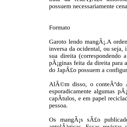
possuem necessariamente cenas
Formato
Garoto lendo mangÃ¡.A orde
inversa da ocidental, ou seja,
sua direita (correspondendo a
pÃ¡ginas feita da direita para
do JapÃ£o possuem a configur
AlÃ©m disso, o conteÃºdo Ã
esporadicamente algumas pÃ¡g
capÃ­tulos, e em papel recicla
pessoa.
Os mangÃ¡s sÃ£o publicado
antolÃ³gicas. Essas revist