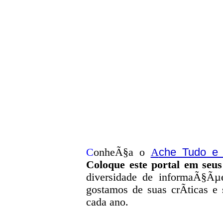
che Tudo e
C
onheÃ§a o
A
Coloque este portal em seus
diversidade de informaÃ§Ãµe
g
ostamos de suas crÃ­ticas e
cada ano.