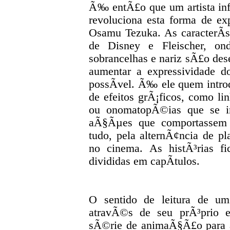
Ã‰ entÃ£o que um artista inf
revoluciona esta forma de e
Osamu Tezuka. As caracterÃ­s
de Disney e Fleischer, on
sobrancelhas e nariz sÃ£o des
aumentar a expressividade 
possÃ­vel. Ã‰ ele quem intro
de efeitos grÃ¡ficos, como l
ou onomatopÃ©ias que se in
aÃ§Ãµes que comportassem
tudo, pela alternÃ¢ncia de 
no cinema. As histÃ³rias 
divididas em capÃ­tulos.
O sentido de leitura de u
atravÃ©s de seu prÃ³prio e
sÃ©rie de animaÃ§Ã£o para a