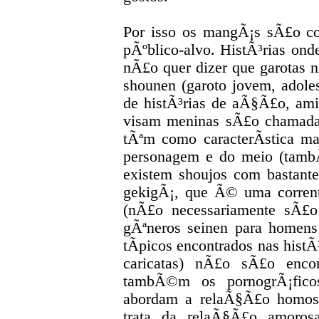
Por isso os mangÃ¡s sÃ£o co
pÃºblico-alvo. HistÃ³rias o
nÃ£o quer dizer que garotas
shounen (garoto jovem, adole
de histÃ³rias de aÃ§Ã£o, ami
visam meninas sÃ£o chamadas
tÃªm como caracterÃ­stica m
personagem e do meio (tamb
existem shoujos com bastant
gekigÃ¡, que Ã© uma corrente
(nÃ£o necessariamente sÃ£o 
gÃªneros seinen para homens
tÃ­picos encontrados nas hist
caricatas) nÃ£o sÃ£o encon
tambÃ©m os pornogrÃ¡ficos,
abordam a relaÃ§Ã£o homoss
trata da relaÃ§Ã£o amoro