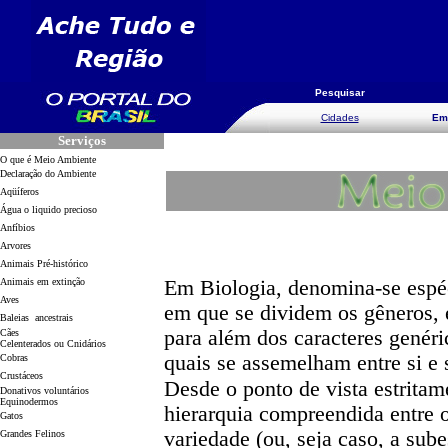
Pesquisar
Cidades
Em
Serviços
O que é Meio Ambiente
Declaração do Ambiente
Aqüíferos
Água o liquido precioso
Anfíbios
Arvores
Animais Pré-histórico
Animais em extinção
Em Biologia, denomina-se espéc
Aves
em que se dividem os gêneros, 
Baleias ancestrais
para além dos caracteres genér
Cães
Celenterados ou Cnidários
quais se assemelham entre si e 
Cobras
Crustáceos
Desde o ponto de vista estrita
Donativos voluntários
Equinodermos
hierarquia compreendida entre o
Gatos
variedade (ou, seja caso, a sube
Grandes Felinos