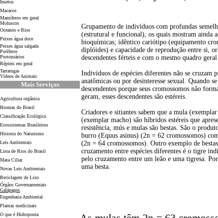
Insetos
Macacos
Mamíferos em geral
Moluscos
Grupamento de indivíduos com profundas semelha
Oceanos e Rios
(estrutural e funcional), os quais mostram ainda 
Peixes água doce
bioquímicas; idêntico cariótipo (equipamento cro
Peixes água salgada
diplóides) e capacidade de reprodução entre si, o
Poríferos
Protozoários
descendentes férteis e com o mesmo quadro geral 
Répteis em geral
Tartarugas
Indivíduos de espécies diferentes não se cruzam p
Vídeos de Animais
anatômicas ou por desinteresse sexual. Quando s
Mais Serviços
descendentes porque seus cromossomos não form
geram, esses descendentes são estéreis.
Agricultura orgânica
Biomas do Brasil
Criadores e sitiantes sabem que a mula (exempla
Classificação Ecológica
(exemplar macho) são híbridos estéreis que apres
Ecossistemas Brasileiros
resistência, mús e mulas são bestas. São o produ
Historia do Naturismo
burro (Equus asinus) (2n = 62 cromossomos) com
Leis Ambientais
(2n = 64 cromossomos). Outro exemplo de bestas
cruzamento entre espécies diferentes é o tigre ind
Lista de Rios do Brasil
pelo cruzamento entre um leão e uma tigresa. Por
Mata Ciliar
uma besta.
Novas Leis Ambientais
Reciclagem de Lixo
Órgãos Governamentais
Galápagos
Engenharia Ambiental
Plantas medicinais
O que é Hidroponia