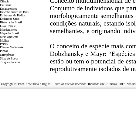
Conceito multidimensional de e
Ciência
Culinária
Conjunto de indivíduos que pa
Desaparecidos
Descobrimento do Brasil
morfologicamente semelhantes e
Emissoras de Rádios
Endereços
Ú
teis
condições naturais, estando iso
Historia do Brasil
Lixo Recicle
semelhantes, e originando indiví
Mandamentos
Mapa do Brasil
Meio ambiente
Mulher
Paises
O conceito de espécie mais com
Plantas Medicinais
Piadas
Dobzhansky e Mayr: “Espécies 
Olimpíadas
Sites de Busca
estão ou tem o potencial de esta
Truques do amor
reprodutivamente isolados de o
Copyright © 1999 [Ache Tudo e Região]. Todos os direitos reservado. Revisado em:
01 março, 2017
. Não nos