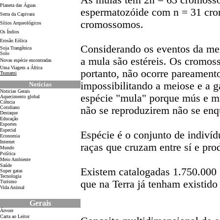
As mulas têm 2n = 63 cromosso
Planeta das Águas
espermatozóide com n = 31 cr
Serra da Capivara
cromossomos.
Sítios Arqueológicos
Os Índios
Erosão Eólica
Considerando os eventos da mei
Soja Trangênica
Solo
a mula são estéreis. Os cromoss
Novas espécie encontradas
Uma Viagem a África
portanto, não ocorre pareame
Tsunami
impossibilitando a meiose e a 
Noticias
Noticias Gerais
espécie "mula" porque mús e mu
Aquecimento global
Ciência
Cotidiano
não se reproduzirem não se enq
D
estaque
Educação
Esportes
Especial
Espécie é o conjunto de indiví
Economia
Internet
raças que cruzam entre sí e pro
Mundo
Política
Meio Ambiente
Saúde
Existem catalogadas 1.750.000 
Super gatas
Tecnologia
que na Terra já tenham existid
Turismo
Vida Animal
Gerais
Árvore
Carta ao Leitor