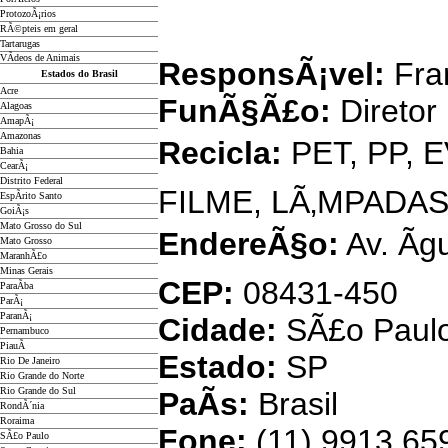
ProtozoÃ¡rios
FMJ 
RÃ©pteis em geral
Tartarugas
VÃ­deos de Animais
ResponsÃ¡vel:
Fra
Estados do Brasil
Acre
FunÃ§Ã£o:
Diretor
Alagoas
AmapÃ¡
Amazonas
Recicla:
PET, PP, 
Bahia
CearÃ¡
Distrito Federal
FILME, LÃ‚MPADA
EspÃ­rito Santo
GoiÃ¡s
Mato Grosso do Sul
EndereÃ§o:
Av. Ã
Mato Grosso
MaranhÃ£o
Minas Gerais
CEP:
08431-450
ParaÃ­ba
ParÃ¡
ParanÃ¡
Cidade:
SÃ£o Paul
Pernambuco
PiauÃ­
Estado:
SP
Rio De Janeiro
Rio Grande do Norte
Rio Grande do Sul
PaÃ­s:
Brasil
RondÃ´nia
Roraima
Fone:
(11) 9913.659
SÃ£o Paulo