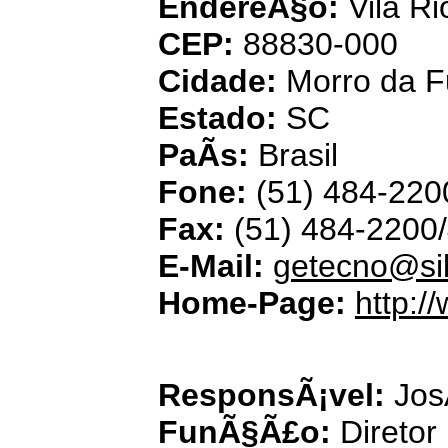
EndereÃ§o:
Vila Ri
CEP:
88830-000
Cidade:
Morro da 
Estado:
SC
PaÃ­s:
Brasil
Fone:
(51) 484-220
Fax:
(51) 484-2200
E-Mail:
getecno@si
Home-Page:
http:/
Mega
ResponsÃ¡vel:
Jos
FunÃ§Ã£o:
Diretor