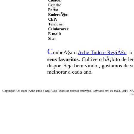
Cidade:
Estado:
PaÃ­s:
EndereÃ§o:
CEP:
Telefone:
Celularares:
E-mail:
Site:
C
onheÃ§a o
A
che Tudo e RegiÃ£o
o 
seus favoritos
. Cultive o hÃ¡bito de le
dispor
.
Seja b
em vindo
, g
ostamos de su
melhorar a cada ano.
Copyright Â© 1999 [Ache Tudo e RegiÃ£o]. Todos os direitos reservado. Revisado em:
01 maio, 2014
. NÃ£
vi