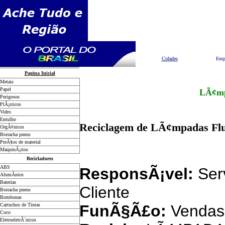
Pesquisar
Cidades
Emp
Pagina Inicial
Metais
Papel
LÃ¢mpa
Perigosos
PlÃ¡sticos
Vidro
Entulho
Reciclagem de LÃ¢mpadas Flu
OrgÃ¢nicos
Borracha pneus
PreÃ§os de material
MaquinÃ¡rios
Recicladores
ABS
ResponsÃ¡vel:
Ser
AlumÃ­nios
Baterias
Cliente
Borracha pneus
Bombonas
Cartuchos de Tintas
FunÃ§Ã£o:
Vendas
Coco
EletroeletrÃ´nicos