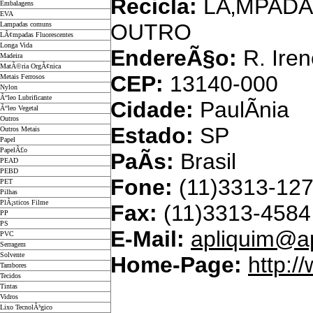
Recicla:
LÃ‚MPADA
Embalagens
EVA
OUTRO
Lampadas comuns
LÃ¢mpadas Fluorescentes
Longa Vida
EndereÃ§o:
R. Iren
Madeira
MatÃ©ria OrgÃ¢nica
CEP:
13140-000
Metais Ferrosos
Nylon
Ã“leo Lubrificante
Cidade:
PaulÃ­nia
Ã“leo Vegetal
Outros
Estado:
SP
Outros Metais
Papel
PapelÃ£o
PaÃ­s:
Brasil
PEAD
PEBD
Fone:
(11)3313-12
PET
Pilhas
PlÃ¡sticos Filme
Fax:
(11)3313-4584
PP
PS
E-Mail:
apliquim@ap
PVC
Serragem
Solvente
Home-Page:
http:/
Tambores
Tecidos
Tintas
Bra
Vidros
Lixo TecnolÃ³gico