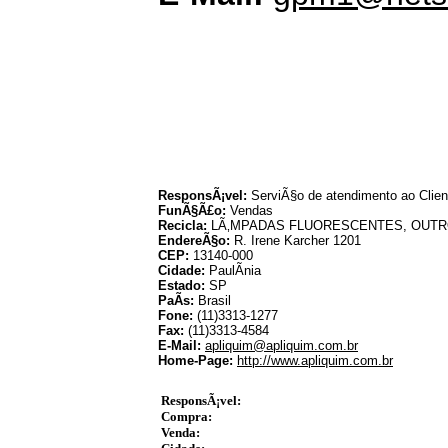
ResponsÃ¡vel:
ServiÃ§o de atendimento ao Clien
FunÃ§Ã£o:
Vendas
Recicla:
LÃ‚MPADAS FLUORESCENTES, OUT
EndereÃ§o:
R. Irene Karcher 1201
CEP:
13140-000
Cidade:
PaulÃ­nia
Estado:
SP
PaÃ­s:
Brasil
Fone:
(11)3313-1277
Fax:
(11)3313-4584
E-Mail:
apliquim@apliquim.com.br
Home-Page:
http://www.apliquim.com.br
ResponsÃ¡vel:
Compra:
Venda: