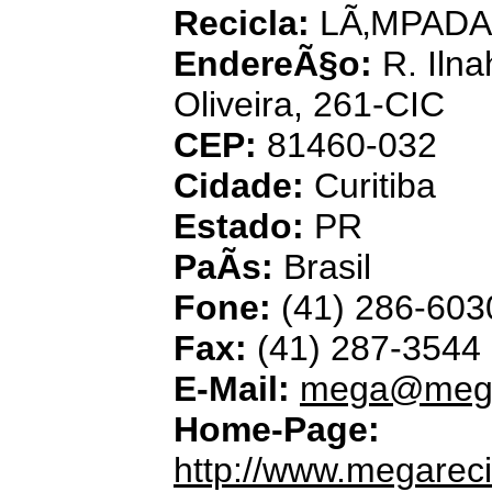
Recicla:
LÃ‚MPADA
EndereÃ§o:
R. Iln
Oliveira, 261-CIC
CEP:
81460-032
Cidade:
Curitiba
Estado:
PR
PaÃ­s:
Brasil
Fone:
(41) 286-603
Fax:
(41) 287-3544
E-Mail:
mega@mega
Home-Page:
http://www.megarec