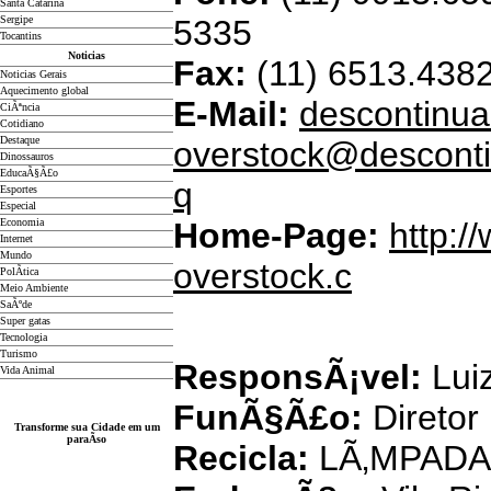
Santa Catarina
Sergipe
5335
Tocantins
Noticias
Fax:
(11) 6513.438
Noticias Gerais
Aquecimento global
E-Mail:
descontinua
CiÃªncia
Cotidiano
D
estaque
overstock@desconti
Dinossauros
EducaÃ§Ã£o
q
Esportes
Especial
Economia
Home-Page:
http:/
Internet
Mundo
overstock.c
PolÃ­tica
Meio Ambiente
SaÃºde
Super gatas
Tecnologia
Turismo
ResponsÃ¡vel:
Luiz
Vida Animal
FunÃ§Ã£o:
Diretor
Transforme sua Cidade em um
paraÃ­so
Recicla:
LÃ‚MPADA