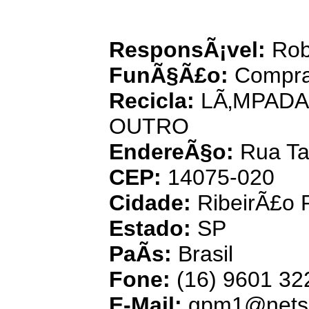
Usina Mu
ResponsÃ¡vel:
Robe
FunÃ§Ã£o:
Compra
Recicla:
LÃ‚MPADA
OUTRO
EndereÃ§o:
Rua Ta
CEP:
14075-020
Cidade:
RibeirÃ£o 
Estado:
SP
PaÃ­s:
Brasil
Fone:
(16) 9601 32
E-Mail:
gpm1@netsi