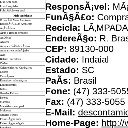
Lixo sem dono
ResponsÃ¡vel:
MÃ¡
Lixo Hospitalar
PoluiÃ§Ã£o em geral
FunÃ§Ã£o:
Compra
Meio Ambiente
O que Ã© Meio Ambiente
DeclaraÃ§Ã£o do Ambiente
Recicla:
LÃ‚MPADA
AqÃ¼Ã­feros
Ãgua o liquido precioso
EndereÃ§o:
R. Bras
AnfÃ­bios
Arvores
CEP:
89130-000
Animais PrÃ©-histÃ³rico
Animais em extinÃ§Ã£o
Aves
Cidade:
Indaial
Baleias ancestrais
CÃ£es
Estado:
SC
Celenterados ou CnidÃ¡rios
Cobras
CrustÃ¡ceos
PaÃ­s:
Brasil
Donativos voluntÃ¡rios
Equinodermos
Fone:
(47) 333-505
Gatos
Grandes Felinos
Insetos
Fax:
(47) 333-5055
Macacos
MamÃ­feros em geral
E-Mail:
descontamic
Moluscos
Oceanos e Rios
Peixes Ã¡gua doce
Home-Page:
http:/
Peixes Ã¡gua salgada
PorÃ­feros