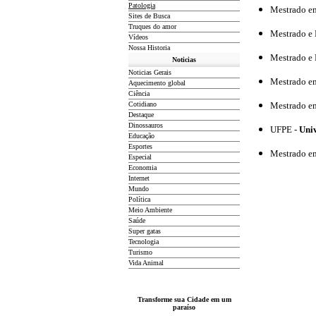
Patologia
Mestrado e
Sites de Busca
Truques do amor
Mestrado e 
Vídeos
Nossa Historia
Mestrado e
Noticias
Noticias Gerais
Mestrado e
Aquecimento global
Ciência
Cotidiano
Mestrado e
D
estaque
Dinossauros
UFPE
-
Uni
Educação
Esportes
Mestrado e
Especial
Economia
Internet
Mundo
Política
Meio Ambiente
Saúde
Super gatas
Tecnologia
Turismo
Vida Animal
Transforme sua Cidade em um
paraíso