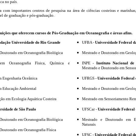
ca no país.
a com importantes centros de pesquisa na área de ciências costeiras e marinhas
el de graduação e pós-graduação.
ituições que oferecem cursos de Pós-Graduação em Oceanografia e áreas afins.
dação Universidade do Rio Grande
UFBA
-
Universidade Federal d
 Doutorado em Oceanografia Biológica
Mestrado e Doutorado em Geolo
em Oceanografia Física, Química e
INPE
-
Instituto Nacional de
Mestrado e Doutorado em Senso
m Engenharia Oceânica
UFRGS -
Universidade Federal 
m Educação Ambiental
Mestrado e Doutorado em Geolo
ção em Ecologia Aquática Costeira
Mestrado em Sensoriamento Re
rsidade de São Paulo
UFSCar
-
Universidade Federal 
 Doutorado em Oceanografia Biológica
Mestrado e Doutorado em E
Naturais
Doutorado em Oceanografia Física
UFSC
-
Universidade Federal d