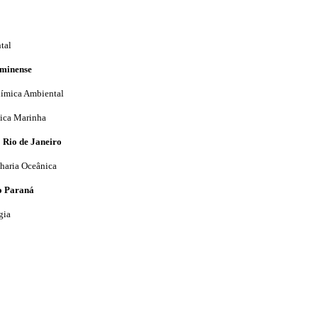
tal
uminense
ímica Ambiental
ica Marinha
 Rio de Janeiro
haria Oceânica
o Paraná
gia