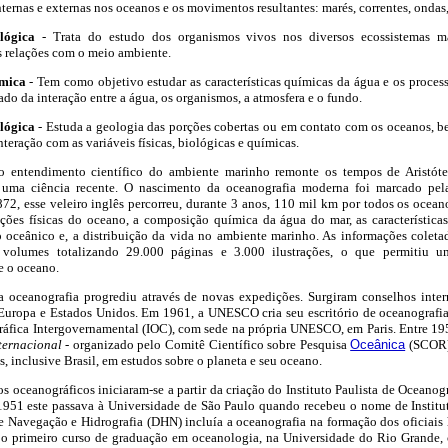
nternas e externas nos oceanos e os movimentos resultantes: marés, correntes, ondas
lógica
- Trata do estudo dos organismos vivos nos diversos ecossistemas ma
as relações com o meio ambiente.
mica
- Tem como objetivo estudar as características químicas da água e os proces
ado da interação entre a água, os organismos, a atmosfera e o fundo.
lógica
- Estuda a geologia das porções cobertas ou em contato com os oceanos, 
interação com as variáveis físicas, biológicas e químicas.
 entendimento científico do ambiente marinho remonte os tempos de Aristótel
uma ciência recente. O nascimento da oceanografia moderna foi marcado pe
72, esse veleiro inglês percorreu, durante 3 anos, 110 mil km por todos os ocean
ições físicas do oceano, a composição química da água do mar, as características
 oceânico e, a distribuição da vida no ambiente marinho. As informações coleta
 volumes totalizando 29.000 páginas e 3.000 ilustrações, o que permitiu 
e o oceano.
 a oceanografia progrediu através de novas expedições. Surgiram conselhos intern
Europa e Estados Unidos. Em 1961, a UNESCO cria seu escritório de oceanografia;
fica Intergovernamental (IOC), com sede na própria UNESCO, em Paris. Entre 195
ternacional
- organizado pelo Comitê Científico sobre Pesquisa
Oceânica
(SCOR) 
s, inclusive Brasil, em estudos sobre o planeta e seu oceano.
os oceanográficos iniciaram-se a partir da criação do Instituto Paulista de Oceanog
951 este passava à Universidade de São Paulo quando recebeu o nome de Instit
de Navegação e Hidrografia (DHN) incluía a oceanografia na formação dos oficiais 
 o primeiro curso de graduação em oceanologia, na Universidade do Rio Grande,