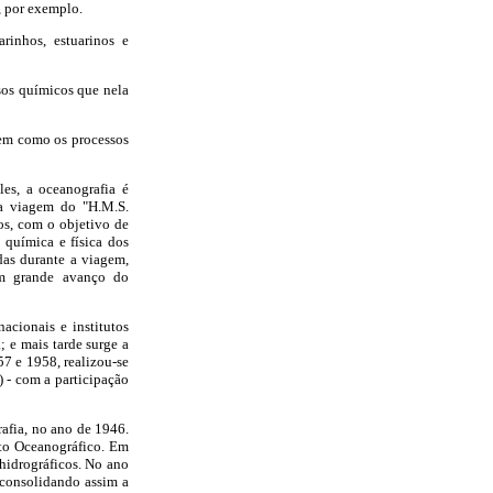
, por exemplo.
rinhos, estuarinos e
sos químicos que nela
bem como os processos
es, a oceanografia é
la viagem do "H.M.S.
os, com o objetivo de
 química e física dos
das durante a viagem,
um grande avanço do
acionais e institutos
 e mais tarde surge a
7 e 1958, realizou-se
- com a participação
rafia, no ano de 1946.
uto Oceanográfico. Em
hidrográficos. No ano
 consolidando assim a