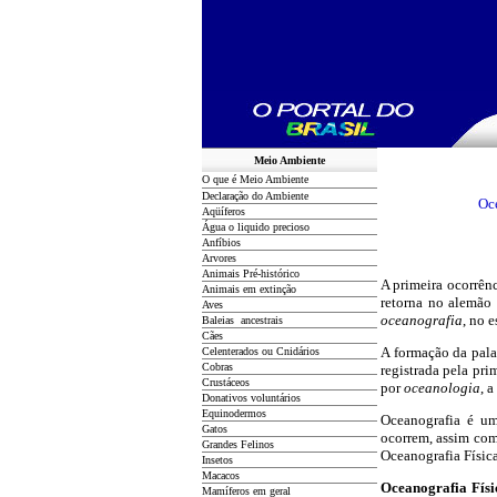
Meio Ambiente
O que é Meio Ambiente
Declaração do Ambiente
Oc
Aqüíferos
Água o liquido precioso
Anfíbios
Arvores
Animais Pré-histórico
A primeira ocorrên
Animais em extinção
retorna no alemão
Aves
oceanografia
, no 
Baleias ancestrais
Cães
A formação da pala
Celenterados ou Cnidários
Cobras
registrada pela pri
Crustáceos
por
oceanologia
, 
Donativos voluntários
Equinodermos
Oceanografia é um
Gatos
ocorrem, assim com
Grandes Felinos
Oceanografia Físic
Insetos
Macacos
Oceanografia Físi
Mamíferos em geral