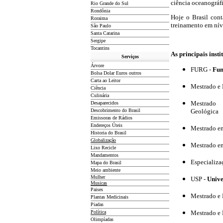
ciência oceanográfi
Rio Grande do Sul
Rondônia
Hoje o Brasil cont
Roraima
treinamento em nív
São Paulo
Santa Catarina
Sergipe
Tocantins
As principais inst
Serviços
Árvore
FURG
-
Fun
Bolsa Dolar Euros outros
Carta ao Leitor
Mestrado e
Ciência
Culinária
Mestrado 
Desaparecidos
Descobrimento do Brasil
Geológica
Emissoras de Rádios
Endereços
Ú
teis
Mestrado e
Historia do Brasil
Globalização
Mestrado e
Lixo Recicle
Mandamentos
Especializa
Mapa do Brasil
Meio ambiente
Mulher
USP
-
Unive
Musicas
Paises
Mestrado e
Plantas Medicinais
Piadas
Política
Mestrado e 
Olimpíadas