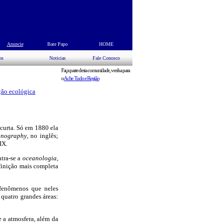
s
Anuncie
Bate Papo
HOME
os
Noticias
Fale Conosco
Faça parte desta comunidade, venha para
o
Ache Tudo e Região
ção ecológica
 curta. Só em 1880 ela
anography
, no inglês;
IX.
tra-se a
oceanologia
,
inição mais completa
 fenômenos que neles
 quatro grandes áreas:
e a atmosfera, além da