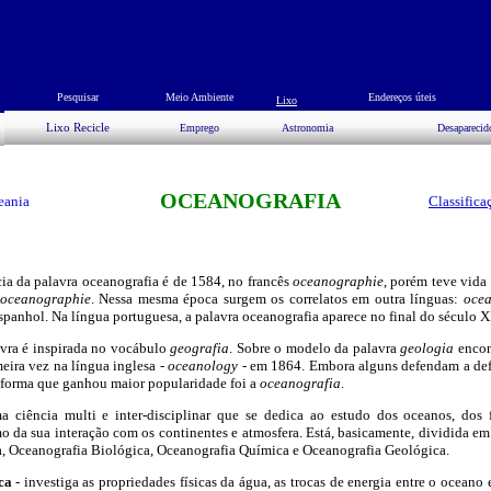
Pesquisar
Meio Ambiente
Endereços úteis
Lixo
Lixo Recicle
Emprego
Astronomia
Desaparecid
OCEANOGRAFIA
eania
Classifica
cia da palavra oceanografia é de 1584, no francês
oceanographie
, porém teve vida
oceanographie
. Nessa mesma época surgem os correlatos em outra línguas:
oce
espanhol. Na língua portuguesa, a palavra oceanografia aparece no final do século X
vra é inspirada no vocábulo
geografia
. Sobre o modelo da palavra
geologia
encon
meira vez na língua inglesa -
oceanology -
em 1864. Embora alguns defendam a def
a forma que ganhou maior popularidade foi a
oceanografia
.
a ciência multi e inter-disciplinar que se dedica ao estudo dos oceanos, dos
o da sua interação com os continentes e atmosfera. Está, basicamente, dividida em
a, Oceanografia Biológica, Oceanografia Química e Oceanografia Geológica.
ca
- investiga as propriedades físicas da água, as trocas de energia entre o oceano 