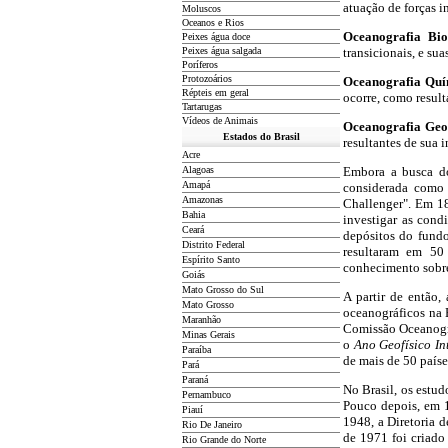
atuação de forças i
Moluscos
Oceanos e Rios
Oceanografia Bio
Peixes água doce
Peixes água salgada
transicionais, e su
Poríferos
Protozoários
Oceanografia Quí
Répteis em geral
ocorre, como result
Tartarugas
Vídeos de Animais
Oceanografia Geo
Estados do Brasil
resultantes de sua 
Acre
Alagoas
Embora a busca do
Amapá
considerada como 
Amazonas
Challenger". Em 18
Bahia
investigar as cond
Ceará
depósitos do fundo
Distrito Federal
resultaram em 50
Espírito Santo
conhecimento sobr
Goiás
Mato Grosso do Sul
A partir de então,
Mato Grosso
oceanográficos na 
Maranhão
Comissão Oceanográ
Minas Gerais
o
Ano Geofísico In
Paraíba
de mais de 50 paíse
Pará
Paraná
No Brasil, os estud
Pernambuco
Pouco depois, em 1
Piauí
1948, a Diretoria 
Rio De Janeiro
de 1971 foi criado
Rio Grande do Norte