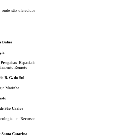
, onde são oferecidos
a Bahia
gia
 Pesquisas Espaciais
riamento Remoto
do R. G. do Sul
gia Marinha
moto
de São Carlos
cologia e Recursos
e Santa Catarina