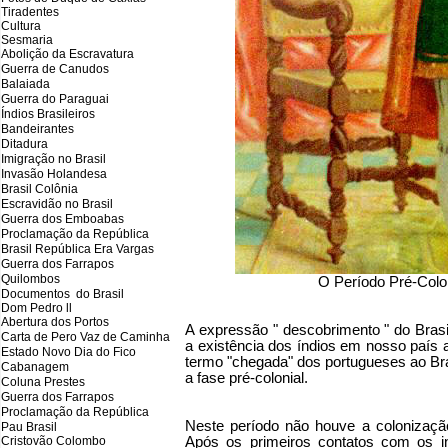
Tiradentes
Cultura
Sesmaria
Abolição da Escravatura
Guerra de Canudos
Balaiada
Guerra do Paraguai
Índios Brasileiros
Bandeirantes
Ditadura
Imigração no Brasil
Invasão Holandesa
Brasil Colônia
Escravidão no Brasil
Guerra dos Emboabas
Proclamação da República
Brasil República Era Vargas
Guerra dos Farrapos
Quilombos
O Período Pré-Colon
Documentos do Brasil
Dom Pedro ll
Abertura dos Portos
A expressão " descobrimento " do Brasi
Carta de Pero Vaz de Caminha
a existência dos índios em nosso país 
Estado Novo Dia do Fico
termo "chegada" dos portugueses ao Bras
Cabanagem
a fase pré-colonial.
Coluna Prestes
Guerra dos Farrapos
Proclamação da República
Neste período não houve a colonização
Pau Brasil
Cristovão Colombo
Após os primeiros contatos com os i