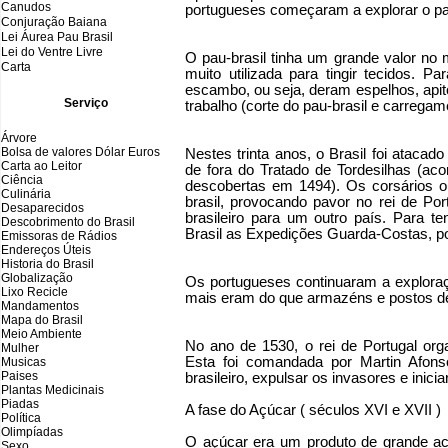
Canudos
portugueses começaram a explorar o pau
Conjuração Baiana
Lei Áurea Pau Brasil
Lei do Ventre Livre
O pau-brasil tinha um grande valor no 
Carta
muito utilizada para tingir tecidos. P
escambo, ou seja, deram espelhos, apit
Serviço
trabalho (corte do pau-brasil e carregam
Árvore
Bolsa de valores Dólar Euros
Nestes trinta anos, o Brasil foi atacad
Carta ao Leitor
de fora do Tratado de Tordesilhas (aco
Ciência
descobertas em 1494). Os corsários 
Culinária
brasil, provocando pavor no rei de Por
Desaparecidos
brasileiro para um outro país. Para te
Descobrimento do Brasil
Brasil as Expedições Guarda-Costas, p
Emissoras de Rádios
Endereços
Ú
teis
Historia do Brasil
Globalização
Os portugueses continuaram a exploraçã
Lixo Recicle
mais eram do que armazéns e postos de
Mandamentos
Mapa do Brasil
Meio Ambiente
No ano de 1530, o rei de Portugal org
Mulher
Esta foi comandada por Martin Afonso
Musicas
Paises
brasileiro, expulsar os invasores e inici
Plantas Medicinais
Piadas
A fase do Açúcar ( séculos XVI e XVII )
Política
Olimpíadas
O açúcar era um produto de grande ac
Sexo