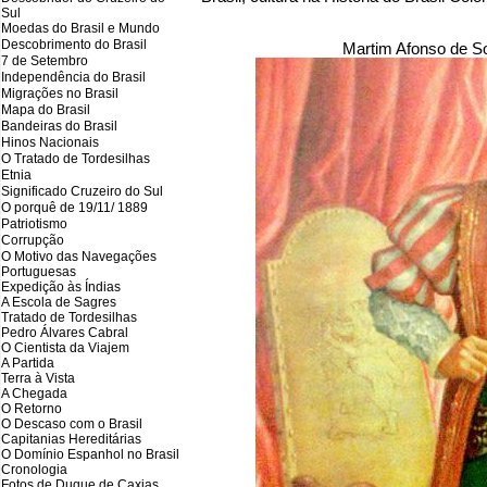
Sul
Moedas do Brasil e Mundo
Descobrimento do Brasil
Martim Afonso de Sou
7 de Setembro
Independência do Brasil
Migrações no Brasil
Mapa do Brasil
Bandeiras do Brasil
Hinos Nacionais
O Tratado de Tordesilhas
Etnia
Significado Cruzeiro do Sul
O porquê de 19/11/ 1889
Patriotismo
Corrupção
O Motivo das Navegações
Portuguesas
Expedição às Índias
A Escola de Sagres
Tratado de Tordesilhas
Pedro Álvares Cabral
O Cientista da Viajem
A Partida
Terra à Vista
A Chegada
O Retorno
O Descaso com o Brasil
Capitanias Hereditárias
O Domínio Espanhol no Brasil
Cronologia
Fotos de Duque de Caxias