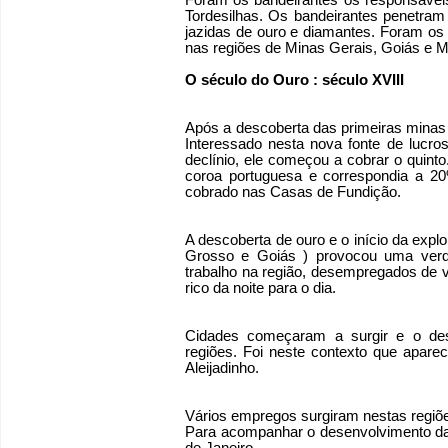
Foram os bandeirantes os responsáveis 
Tordesilhas. Os bandeirantes penetram no
jazidas de ouro e diamantes. Foram os
nas regiões de Minas Gerais, Goiás e 
O século do Ouro : século XVIII
Após a descoberta das primeiras minas d
Interessado nesta nova fonte de lucr
declínio, ele começou a cobrar o quint
coroa portuguesa e correspondia a 20
cobrado nas Casas de Fundição.
A descoberta de ouro e o início da expl
Grosso e Goiás ) provocou uma verdad
trabalho na região, desempregados de v
rico da noite para o dia.
Cidades começaram a surgir e o des
regiões. Foi neste contexto que aparec
Aleijadinho.
Vários empregos surgiram nestas regiões
Para acompanhar o desenvolvimento da re