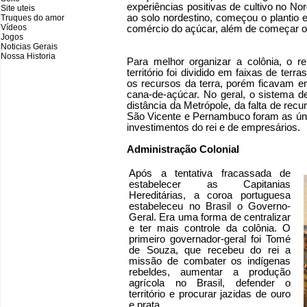
experiências positivas de cultivo no N
Site uteis
ao solo nordestino, começou o plantio 
Truques do amor
Vídeos
comércio do açúcar, além de começar o
Jogos
Noticias Gerais
Nossa Historia
Para melhor organizar a colônia, o rei
território foi dividido em faixas de te
os recursos da terra, porém ficavam en
cana-de-açúcar. No geral, o sistema d
distância da Metrópole, da falta de recu
São Vicente e Pernambuco foram as únic
investimentos do rei e de empresários.
Administração Colonial
Após a tentativa fracassada de
estabelecer as Capitanias
Hereditárias, a coroa portuguesa
estabeleceu no Brasil o Governo-
Geral. Era uma forma de centralizar
e ter mais controle da colônia. O
primeiro governador-geral foi Tomé
de Souza, que recebeu do rei a
missão de combater os indígenas
rebeldes, aumentar a produção
agrícola no Brasil, defender o
território e procurar jazidas de ouro
e prata.