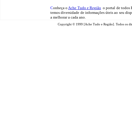
C
onheça o
A
che Tudo e Região
o portal
de todos B
temos
diversidade de informações úteis
ao seu disp
a melhorar a cada ano.
Copyright © 1999 [Ache Tudo e Região]. Todos os dir