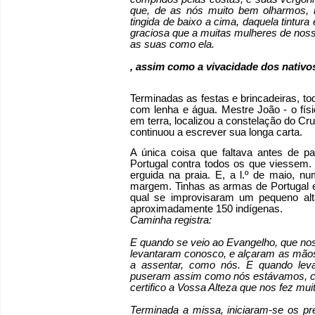
que, de as nós muito bem olharmos,
tingida de baixo a cima, daquela tintura
graciosa que a muitas mulheres de nossa
as suas como ela.
, assim como a vivacidade dos nativo
Terminadas as festas e brincadeiras, to
com lenha e água. Mestre João - o físi
em terra, localizou a constelação do Cru
continuou a escrever sua longa carta.
A única coisa que faltava antes de pa
Portugal contra todos os que viessem. 
erguida na praia. E, a l.º de maio, n
margem. Tinhas as armas de Portugal es
qual se improvisaram um pequeno al
aproximadamente 150 indígenas.
Caminha registra:
E quando se veio ao Evangelho, que no
levantaram conosco, e alçaram as mãos,
a assentar, como nós. E quando lev
puseram assim como nós estávamos, co
certifico a Vossa Alteza que nos fez mu
Terminada a missa, iniciaram-se os pre