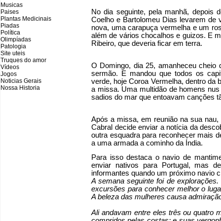
Musicas
No dia seguinte, pela manhã, depois 
Paises
Plantas Medicinais
Coelho e Bartolomeu Dias levarem de 
Piadas
nova, uma carapuça vermelha e um rosá
Política
além de vários chocalhos e guizos. E 
Olimpíadas
Ribeiro, que deveria ficar em terra.
Patologia
Site uteis
Truques do amor
O Domingo, dia 25, amanheceu cheio de
Vídeos
sermão. E mandou que todos os cap
Jogos
Noticias Gerais
verde, hoje Coroa Vermelha, dentro da b
Nossa Historia
a missa. Uma multidão de homens nus 
sadios do mar que entoavam canções tã
Após a missa, em reunião na sua nau,
Cabral decide enviar a notícia da desc
outra esquadra para reconhecer mais de
a uma armada a cominho da Índia.
Para isso destaca o navio de mantim
enviar nativos para Portugal, mas d
informantes quando um próximo navio 
A semana seguinte foi de explorações. 
excursões para conhecer melhor o lugar
A beleza das mulheres causa admiração
Ali andavam entre eles três ou quatro 
compridos pelas costas; e suas vergonha