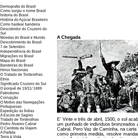
Demografia do Brasil
Como surgiu o nome Brasil
historia do Brasil
História do Açúcar Brasileiro
Como hastear bandeira
Descobridor do Cruzeiro do
Sul
A Chegada
Moedas do Brasil e Mundo
Descobrimento do Brasil
7 de Setembro
Independência do Brasil
Migrações no Brasil
Mapa do Brasil
Bandeiras do Brasil
Hinos Nacionais
O Tratado de Tordesilhas
Etnia
Significado Cruzeiro do Sul
O porquê de 19/11/ 1889
Patriotismo
Corrupção
O Motivo das Navegações
Portuguesas
Expedição às Índias
A Escola de Sagres
E' Vinte e três de abril, 1500, o sol ac
Tratado de Tordesilhas
Pedro Álvares Cabral
um punhado de indivíduos bronzeados a
O Cientista da Viajem
Cabral. Pero Vaz de Caminha, na carta 
A Partida
como primeira medida, resolve mandar
Terra à Vista