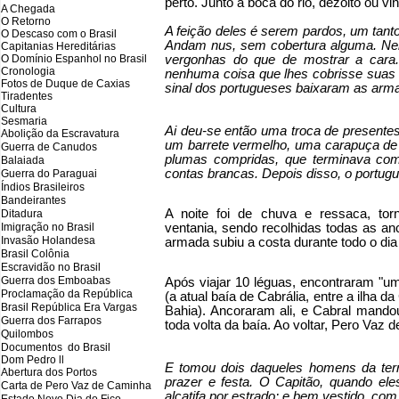
perto. Junto à boca do rio, dezoito ou 
A Chegada
O Retorno
A feição deles é serem pardos, um tant
O Descaso com o Brasil
Andam nus, sem cobertura alguma. Nem
Capitanias Hereditárias
O Domínio Espanhol no Brasil
vergonhas do que de mostrar a cara.
Cronologia
nenhuma coisa que lhes cobrisse suas
Fotos de Duque de Caxias
sinal dos portugueses baixaram as arm
Tiradentes
Cultura
Sesmaria
Ai deu-se então uma troca de presentes
Abolição da Escravatura
um barrete vermelho, uma carapuça de 
Guerra de Canudos
plumas compridas, que terminava co
Balaiada
contas brancas. Depois disso, o portugu
Guerra do Paraguai
Índios Brasileiros
Bandeirantes
A noite foi de chuva e ressaca, tor
Ditadura
Imigração no Brasil
ventania, sendo recolhidas todas as an
Invasão Holandesa
armada subiu a costa durante todo o dia
Brasil Colônia
Escravidão no Brasil
Guerra dos Emboabas
Após viajar 10 léguas, encontraram "um
Proclamação da República
(a atual baía de Cabrália, entre a ilha 
Brasil República Era Vargas
Bahia). Ancoraram ali, e Cabral mandou
Guerra dos Farrapos
toda volta da baía. Ao voltar, Pero Vaz
Quilombos
Documentos do Brasil
Dom Pedro ll
E tomou dois daqueles homens da terr
Abertura dos Portos
prazer e festa. O Capitão, quando el
Carta de Pero Vaz de Caminha
alcatifa por estrado; e bem vestido, co