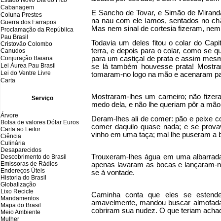
Estado Novo Dia do Fico
Cabanagem
E Sancho de Tovar, e Simão de Miranda,
Coluna Prestes
na nau com ele íamos, sentados no chã
Guerra dos Farrapos
Mas nem sinal de cortesia fizeram, nem
Proclamação da República
Pau Brasil
Todavia um deles fitou o colar do Ca
Cristovão Colombo
terra, e depois para o colar, como se 
Canudos
Conjuração Baiana
para um castiçal de prata e assim mesm
Lei Áurea Pau Brasil
se lá também houvesse prata! Mostrar
Lei do Ventre Livre
tomaram-no logo na mão e acenaram par
Carta
Mostraram-lhes um carneiro; não fizer
Serviço
medo dela, e não lhe queriam pôr a mã
Árvore
Deram-lhes ali de comer: pão e peixe co
Bolsa de valores Dólar Euros
comer daquilo quase nada; e se prova
Carta ao Leitor
vinho em uma taça; mal lhe puseram a 
Ciência
Culinária
Desaparecidos
Trouxeram-lhes água em uma albarrad
Descobrimento do Brasil
Emissoras de Rádios
apenas lavaram as bocas e lançaram-na 
Endereços
Ú
teis
se à vontade.
Historia do Brasil
Globalização
Lixo Recicle
Caminha conta que eles se estende
Mandamentos
amavelmente, mandou buscar almofada
Mapa do Brasil
cobriram sua nudez. O que teriam achad
Meio Ambiente
Mulher