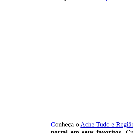
C
onheça o
A
che Tudo e Regiã
portal em seus favoritos
. Cu