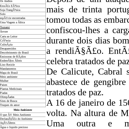
Os Ãndios
ErosÃ£o EÃ³lica
mais de trinta portu
Soja TrangÃªnica
Solo
tomou todas as embar
espÃ©cie encontradas
Uma Viagem a Ãfrica
confiscou-lhes a car
Tsunami
Ãrvore
Carta ao Leitor
durante dois dias bo
CiÃªncia
CulinÃ¡ria
a rendiÃ§Ã£o. EntÃ£
Desaparecidos
Descobrimento do Brasil
Emissoras de RÃ¡dios
celebra tratados de paz
EndereÃ§os
Ãš
teis
Lixo Recicle
De Calicute, Cabral 
Mandamentos
Mapa do Brasil
Meio ambiente
abastece de gengibre
Mulher
Paises
Plantas Medicinais
tratados de paz.
Piadas
OlimpÃ­adas
A 16 de janeiro de 1
Sites de Busca
Truques do amor
volta. Na altura de 
Meio Ambiente
O que Ã© Meio Ambiente
DeclaraÃ§Ã£o do Ambiente
Uma outra e ma
AqÃ¼Ã­feros
Ãgua o liquido precioso