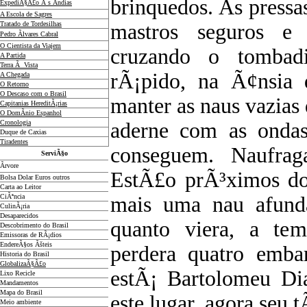
brinquedos. As pressas
ExpediÃ§Ã£o Ã s Ãndias
A Escola de Sagres
Tratado de Tordesilhas
mastros seguros e
Pedro Ãlvares Cabral
O Cientista da Viajem
cruzando o tombad
A Partida
Terra Ã Vista
rÃ¡pido, na Ã¢nsia
A Chegada
O Retorno
O Descaso com o Brasil
manter as naus vazias
Capitanias HereditÃ¡rias
O DomÃ­nio Espanhol
Cronologia
aderne com as onda
Duque de Caxias
Tiradentes
conseguem. Naufrag
ServiÃ§o
Ãrvore
EstÃ£o prÃ³ximos do
Bolsa Dolar Euros outros
Carta ao Leitor
CiÃªncia
mais uma nau afunda
CulinÃ¡ria
Desaparecidos
quanto viera, a tem
Descobrimento do Brasil
Emissoras de RÃ¡dios
EndereÃ§os
Ãš
teis
perdera quatro emba
Historia do Brasil
GlobalizaÃ§Ã£o
estÃ¡ Bartolomeu Dia
Lixo Recicle
Mandamentos
Mapa do Brasil
este lugar, agora seu 
Meio ambiente