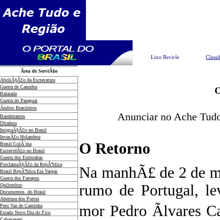
Pesquisar
Lixo Recicle
Classi
Ãrea de ServiÃ§o
AboliÃ§Ã£o da Escravatura
Guerra de Canudos
Balaiada
Guerra do Paraguai
Ãndios Brasileiros
Anunciar no Ache Tudo
Bandeirantes
Ditadura
ImigraÃ§Ã£o no Brasil
InvasÃ£o Holandesa
O Retorno
Brasil ColÃ´nia
EscravidÃ£o no Brasil
Guerra dos Emboabas
ProclamaÃ§Ã£o da RepÃºblica
Na manhÃ£ de 2 de ma
Brasil RepÃºblica Era Vargas
Guerra dos Farrapos
rumo de Portugal, le
Quilombos
Documentos do Brasil
Abertura dos Portos
mor Pedro Ãlvares Ca
Pero Vaz de Caminha
Estado Novo Dia do Fico
Cabanagem