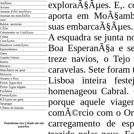
exploraÃ§Ãµes. E,. c
AnfÃ­bios
Arvores
Animais PrÃ©-histÃ³rico
aporta em MoÃ§ambi
Animais em extinÃ§Ã£o
Aves
suas embarcaÃ§Ãµes.
Baleias ancestrais
CÃ£es
Celenterados ou CnidÃ¡rios
A esquadra se junta n
Cobras
CrustÃ¡ceos
Boa EsperanÃ§a e se
Donativos voluntÃ¡rios
Equinodermos
Gatos
treze navios, o Tejo
Grandes Felinos
Insetos
Macacos
caravelas. Sete foram 
MamÃ­feros em geral
Moluscos
Lisboa inteira fes
Oceanos e Rios
Peixes Ã¡gua doce
Peixes Ã¡gua salgada
homenageou Cabral. 
PorÃ­feros
ProtozoÃ¡rios
porque aquele viag
RÃ©pteis em geral
Tartarugas
VÃ­deos de Animais
comÃ©rcio com o Orie
carregamento de espe
Transforme sua Cidade em um
paraÃ­so