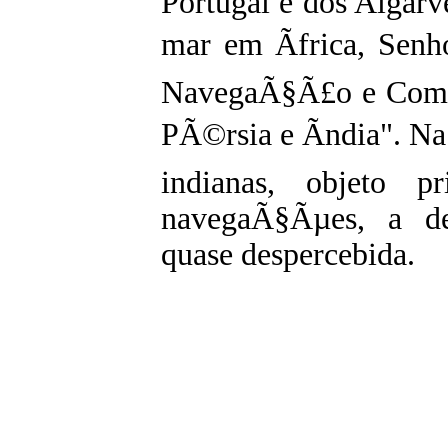
Portugal e dos Alga
mar em Ãfrica, Senh
NavegaÃ§Ã£o e ComÃ©
PÃ©rsia e Ãndia". Na
indianas, objeto 
navegaÃ§Ãµes, a de
quase despercebida.