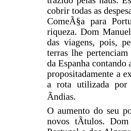
trazido pelas naus. Es
cobrir todas as despes
ComeÃ§a para Portu
riqueza. Dom Manuel 
das viagens, pois, pe
terras lhe pertenciam 
da Espanha contando 
propositadamente a ex
a rota utilizada po
Ãndias.
O aumento do seu pod
novos tÃ­tulos. Do