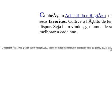
C
onheÃ§a o
A
che Tudo e RegiÃ£o
o 
seus favoritos
. Cultive o hÃ¡bito de le
dispor
.
Seja b
em vindo
, g
ostamos de su
melhorar a cada ano.
Copyright Â© 1999 [Ache Tudo e RegiÃ£o]. Todos os direitos reservado. Revisado em:
23 julho, 2025
. NÃ£
vi