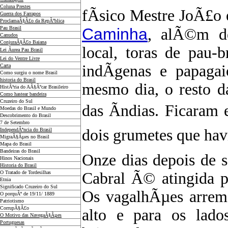
Coluna Prestes
fÃ­sico Mestre JoÃ£o 
Guerra dos Farrapos
ProclamaÃ§Ã£o da RepÃºblica
Pau Brasil
Caminha
, alÃ©m d
Canudos
ConjuraÃ§Ã£o Baiana
local, toras de pau-br
Lei Ãurea Pau Brasil
Lei do Ventre Livre
indÃ­genas e papagai
Carta
Como surgiu o nome Brasil
historia do Brasil
mesmo dia, o resto d
HistÃ³ria do AÃ§Ãºcar Brasileiro
Como hastear bandeira
Cruzeiro do Sul
das Ãndias. Ficaram 
Moedas do Brasil e Mundo
Descobrimento do Brasil
7 de Setembro
dois grumetes que hav
IndependÃªncia do Brasil
MigraÃ§Ãµes no Brasil
Mapa do Brasil
Bandeiras do Brasil
Onze dias depois de sa
Hinos Nacionais
Historia do Brasil
O Tratado de Tordesilhas
Cabral Ã© atingida p
Etnia
Significado Cruzeiro do Sul
Os vagalhÃµes arrem
O porquÃª de 19/11/ 1889
Patriotismo
CorrupÃ§Ã£o
alto e para os lad
O Motivo das NavegaÃ§Ãµes
Portuguesas