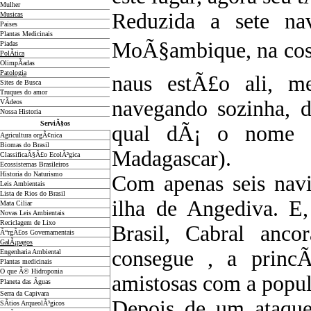
Mulher
Reduzida a sete na
Musicas
Paises
Plantas Medicinais
MoÃ§ambique, na costa
Piadas
PolÃ­tica
OlimpÃ­adas
Patologia
naus estÃ£o ali, m
Sites de Busca
Truques do amor
navegando sozinha, 
VÃ­deos
Nossa Historia
ServiÃ§os
qual dÃ¡ o nome 
Agricultura orgÃ¢nica
Biomas do Brasil
Madagascar).
ClassificaÃ§Ã£o EcolÃ³gica
Ecossistemas Brasileiros
Historia do Naturismo
Com apenas seis navi
Leis Ambientais
Lista de Rios do Brasil
ilha de Angediva. E,
Mata Ciliar
Novas Leis Ambientais
Reciclagem de Lixo
Brasil, Cabral anc
Ã“rgÃ£os Governamentais
GalÃ¡pagos
consegue , a princÃ­
Engenharia Ambiental
Plantas medicinais
O que Ã© Hidroponia
amistosas com a pop
Planeta das Ãguas
Serra da Capivara
Depois de um ataqu
SÃ­tios ArqueolÃ³gicos