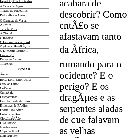
acabara de
ExpediÃ§Ã£o Ã s Ãndias
A Escola de Sagres
Tratado de Tordesilhas
descobrir? Como
Pedro Ãlvares Cabral
O Cientista da Viajem
entÃ£o se
A Partida
Terra Ã Vista
afastavam tanto
A Chegada
O Retorno
O Descaso com o Brasil
da Ãfrica,
Capitanias HereditÃ¡rias
O DomÃ­nio Espanhol
Cronologia
Duque de Caxias
rumando para o
Tiradentes
ServiÃ§o
ocidente? E o
Ãrvore
Bolsa Dolar Euros outros
perigo? E os
Carta ao Leitor
CiÃªncia
CulinÃ¡ria
dragÃµes e as
Desaparecidos
Descobrimento do Brasil
serpentes aladas
Emissoras de RÃ¡dios
EndereÃ§os
Ãš
teis
Historia do Brasil
de que falavam
GlobalizaÃ§Ã£o
Lixo Recicle
Mandamentos
as velhas
Mapa do Brasil
Meio ambiente