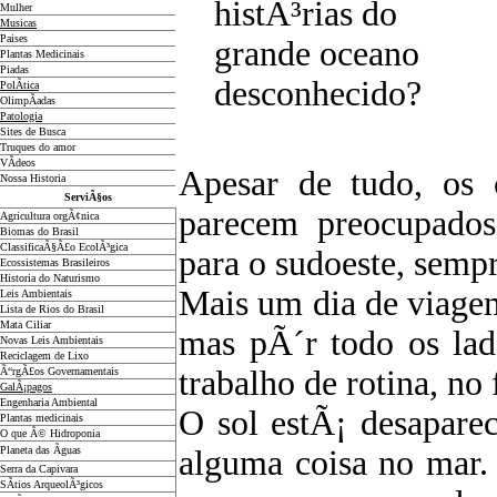
histÃ³rias do
Mulher
Musicas
Paises
grande oceano
Plantas Medicinais
Piadas
desconhecido?
PolÃ­tica
OlimpÃ­adas
Patologia
Sites de Busca
Truques do amor
VÃ­deos
Apesar de tudo, os
Nossa Historia
ServiÃ§os
parecem preocupados
Agricultura orgÃ¢nica
Biomas do Brasil
ClassificaÃ§Ã£o EcolÃ³gica
para o sudoeste, sempr
Ecossistemas Brasileiros
Historia do Naturismo
Mais um dia de viage
Leis Ambientais
Lista de Rios do Brasil
Mata Ciliar
mas pÃ´r todo os lad
Novas Leis Ambientais
Reciclagem de Lixo
trabalho de rotina, no 
Ã“rgÃ£os Governamentais
GalÃ¡pagos
Engenharia Ambiental
O sol estÃ¡ desaparec
Plantas medicinais
O que Ã© Hidroponia
Planeta das Ãguas
alguma coisa no mar.
Serra da Capivara
SÃ­tios ArqueolÃ³gicos