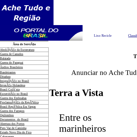
Pesquisar
Lixo Recicle
Classi
Ãrea de ServiÃ§o
AboliÃ§Ã£o da Escravatura
Guerra de Canudos
T
Balaiada
Guerra do Paraguai
Ãndios Brasileiros
Anunciar no Ache Tud
Bandeirantes
Ditadura
ImigraÃ§Ã£o no Brasil
InvasÃ£o Holandesa
Terra a Vista
Brasil ColÃ´nia
EscravidÃ£o no Brasil
Guerra dos Emboabas
ProclamaÃ§Ã£o da RepÃºblica
Brasil RepÃºblica Era Vargas
Guerra dos Farrapos
Entre os
Quilombos
Documentos do Brasil
Abertura dos Portos
marinheiros
Pero Vaz de Caminha
Estado Novo Dia do Fico
Cabanagem