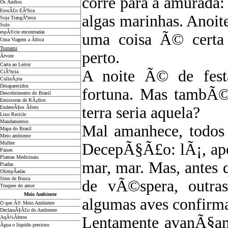
corre para a amurada:
Os Ãndios
ErosÃ£o EÃ³lica
algas marinhas. Anoit
Soja TrangÃªnica
Solo
espÃ©cie encontradas
uma coisa Ã© certa 
Uma Viagem a Ãfrica
Tsunami
perto.
Ãrvore
Carta ao Leitor
A noite Ã© de festa
CiÃªncia
CulinÃ¡ria
Desaparecidos
fortuna. Mas tambÃ
Descobrimento do Brasil
Emissoras de RÃ¡dios
terra seria aquela?
EndereÃ§os
Ãš
teis
Lixo Recicle
Mandamentos
Mal amanhece, todos 
Mapa do Brasil
Meio ambiente
Mulher
DecepÃ§Ã£o: lÃ¡, ap
Paises
Plantas Medicinais
mar, mar. Mas, antes
Piadas
OlimpÃ­adas
Sites de Busca
de vÃ©spera, outras
Truques do amor
Meio Ambiente
algumas aves confirm
O que Ã© Meio Ambiente
DeclaraÃ§Ã£o do Ambiente
Lentamente avanÃ§am
AqÃ¼Ã­feros
Ãgua o liquido precioso