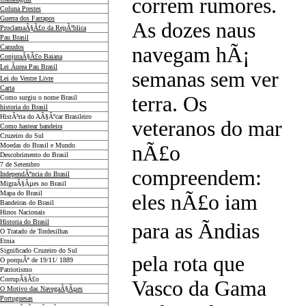
correm rumores.
Coluna Prestes
Guerra dos Farrapos
As dozes naus
ProclamaÃ§Ã£o da RepÃºblica
Pau Brasil
Canudos
navegam hÃ¡
ConjuraÃ§Ã£o Baiana
Lei Ãurea Pau Brasil
semanas sem ver
Lei do Ventre Livre
Carta
terra. Os
Como surgiu o nome Brasil
historia do Brasil
HistÃ³ria do AÃ§Ãºcar Brasileiro
veteranos do mar
Como hastear bandeira
Cruzeiro do Sul
Moedas do Brasil e Mundo
nÃ£o
Descobrimento do Brasil
7 de Setembro
compreendem:
IndependÃªncia do Brasil
MigraÃ§Ãµes no Brasil
Mapa do Brasil
eles nÃ£o iam
Bandeiras do Brasil
Hinos Nacionais
Historia do Brasil
para as Ãndias
O Tratado de Tordesilhas
Etnia
Significado Cruzeiro do Sul
pela rota que
O porquÃª de 19/11/ 1889
Patriotismo
CorrupÃ§Ã£o
Vasco da Gama
O Motivo das NavegaÃ§Ãµes
Portuguesas