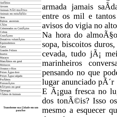
AnfÃ­bios
armada jamais saÃ­d
Arvores
Animais PrÃ©-histÃ³rico
entre os mil e tanto
Animais em extinÃ§Ã£o
Aves
Baleias ancestrais
avisos do vigia no alt
CÃ£es
Celenterados ou CnidÃ¡rios
Na hora do almoÃ§o
Cobras
CrustÃ¡ceos
Donativos voluntÃ¡rios
sopa, biscoitos duros,
Equinodermos
Gatos
Grandes Felinos
cevada, tudo jÃ¡ me
Insetos
Macacos
marinheiros convers
MamÃ­feros em geral
Moluscos
Oceanos e Rios
pensando no que pod
Peixes Ã¡gua doce
Peixes Ã¡gua salgada
lugar anunciado pÃ´r
PorÃ­feros
ProtozoÃ¡rios
RÃ©pteis em geral
E Ã¡gua fresca no lu
Tartarugas
VÃ­deos de Animais
dos tonÃ©is? Isso o
mesmo a esquecer q
Transforme sua Cidade em um
paraÃ­so