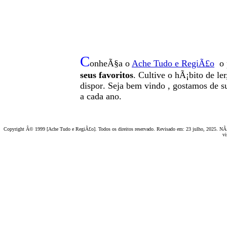
C
onheÃ§a o
A
che Tudo e RegiÃ£o
o 
seus favoritos
. Cultive o hÃ¡bito de le
dispor
.
Seja b
em vindo
, g
ostamos de su
a cada ano.
Copyright Â© 1999 [Ache Tudo e RegiÃ£o]. Todos os direitos reservado. Revisado em:
23 julho, 2025
. NÃ£
vi