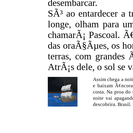
desembarcar.
SÃ³ ao entardecer a 
longe, olham para u
chamarÃ¡ Pascoal. Ã
das oraÃ§Ãµes, os ho
terras, com grandes Ã
AtrÃ¡s dele, o sol se 
Assim chega a noit
e baixam Ã¢ncoras
costa. Na proa do
noite vai apagand
descobrira. Brasil.