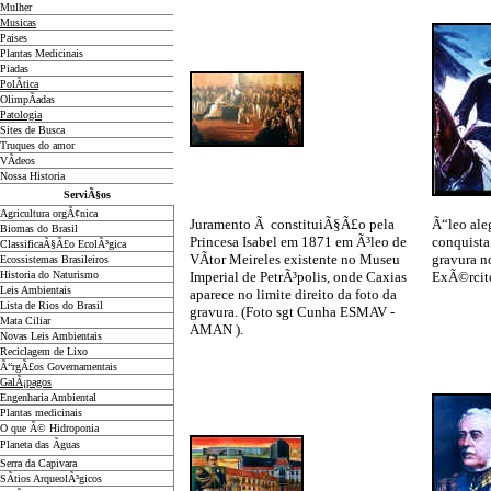
Mulher
Musicas
Paises
Plantas Medicinais
Piadas
PolÃ­tica
OlimpÃ­adas
Patologia
Sites de Busca
Truques do amor
VÃ­deos
Nossa Historia
ServiÃ§os
Agricultura orgÃ¢nica
Juramento Ã constituiÃ§Ã£o pela
Ã“leo ale
Biomas do Brasil
Princesa Isabel em 1871 em Ã³leo de
conquista 
ClassificaÃ§Ã£o EcolÃ³gica
VÃ­tor Meireles existente no Museu
gravura n
Ecossistemas Brasileiros
Historia do Naturismo
Imperial de PetrÃ³polis, onde Caxias
ExÃ©rcito
Leis Ambientais
aparece no limite direito da foto da
Lista de Rios do Brasil
gravura. (Foto sgt Cunha ESMAV -
Mata Ciliar
AMAN ).
Novas Leis Ambientais
Reciclagem de Lixo
Ã“rgÃ£os Governamentais
GalÃ¡pagos
Engenharia Ambiental
Plantas medicinais
O que Ã© Hidroponia
Planeta das Ãguas
Serra da Capivara
SÃ­tios ArqueolÃ³gicos