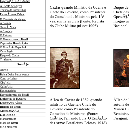
ExpediÃ§Ã£o Ã s Ãndias
A Escola de Sagres
Caxias quando Ministro da Guerra e
Duque de 
Tratado de Tordesilhas
Chefe do Governo, como Presidente
Chefe das
Pedro Ãlvares Cabral
do Conselho de Ministros pela 1Âª
OperaÃ§Ãµ
O Cientista da Viajem
vez, em trajes civis (Fonte: Revista
litogravu
A Partida
do Clube Militar jul./set 1996).
Nacional.
Terra Ã Vista
A Chegada
O Retorno
O Descaso com o Brasil
Capitanias HereditÃ¡rias
O DomÃ­nio Espanhol
Cronologia
Duque de Caxias
Tiradentes
ServiÃ§o
Ãrvore
Bolsa Dolar Euros outros
Carta ao Leitor
CiÃªncia
CulinÃ¡ria
Desaparecidos
Descobrimento do Brasil
Emissoras de RÃ¡dios
Ã“leo de Caxias de 1862, quando
Ã“leo do 
EndereÃ§os
Ãš
teis
ministro da Guerra e Chefe do
autoria de
Historia do Brasil
Governo como Presidente do
Museu His
GlobalizaÃ§Ã£o
Conselho de Ministros. (Fonte:
ReminiscÃ
Lixo Recicle
OsÃ³rio, Fernando Luiz. O EspÃ­rÃ­to
Paraguai.
Mandamentos
das Armas Brasileiras, Pelotas, 1918)
Mapa do Brasil
Meio ambiente