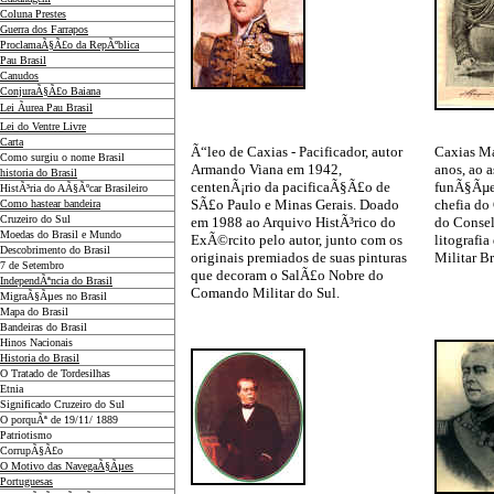
Coluna Prestes
Guerra dos Farrapos
ProclamaÃ§Ã£o da RepÃºblica
Pau Brasil
Canudos
ConjuraÃ§Ã£o Baiana
Lei Ãurea Pau Brasil
Lei do Ventre Livre
Carta
Ã“leo de Caxias - Pacificador, autor
Caxias Ma
Como surgiu o nome Brasil
Armando Viana em 1942,
anos, ao 
historia do Brasil
centenÃ¡rio da pacificaÃ§Ã£o de
funÃ§Ãµes
HistÃ³ria do AÃ§Ãºcar Brasileiro
SÃ£o Paulo e Minas Gerais. Doado
chefia do
Como hastear bandeira
Cruzeiro do Sul
em 1988 ao Arquivo HistÃ³rico do
do Consel
Moedas do Brasil e Mundo
ExÃ©rcito pelo autor, junto com os
litografia
Descobrimento do Brasil
originais premiados de suas pinturas
Militar Br
7 de Setembro
que decoram o SalÃ£o Nobre do
IndependÃªncia do Brasil
Comando Militar do Sul.
MigraÃ§Ãµes no Brasil
Mapa do Brasil
Bandeiras do Brasil
Hinos Nacionais
Historia do Brasil
O Tratado de Tordesilhas
Etnia
Significado Cruzeiro do Sul
O porquÃª de 19/11/ 1889
Patriotismo
CorrupÃ§Ã£o
O Motivo das NavegaÃ§Ãµes
Portuguesas