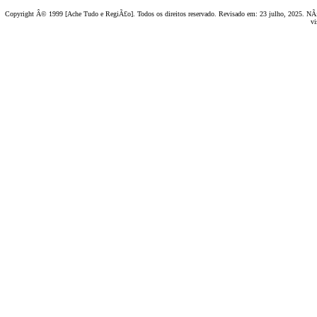
Copyright Â© 1999 [Ache Tudo e RegiÃ£o]. Todos os direitos reservado. Revisado em:
23 julho, 2025
. NÃ£
vi