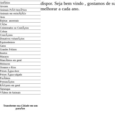
dispor
.
Seja b
em vindo
, g
ostamos de su
AnfÃ­bios
Arvores
melhorar a cada ano.
Animais PrÃ©-histÃ³rico
Animais em extinÃ§Ã£o
Aves
Baleias ancestrais
CÃ£es
Celenterados ou CnidÃ¡rios
Cobras
CrustÃ¡ceos
Donativos voluntÃ¡rios
Equinodermos
Gatos
Grandes Felinos
Insetos
Macacos
MamÃ­feros em geral
Moluscos
Oceanos e Rios
Peixes Ã¡gua doce
Peixes Ã¡gua salgada
PorÃ­feros
ProtozoÃ¡rios
RÃ©pteis em geral
Tartarugas
VÃ­deos de Animais
Transforme sua Cidade em um
paraÃ­so