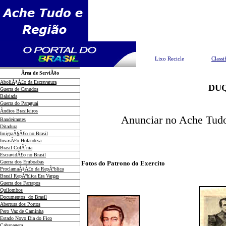
Pesquisar
Lixo Recicle
Classi
Ãrea de ServiÃ§o
AboliÃ§Ã£o da Escravatura
DUQ
Guerra de Canudos
Balaiada
Guerra do Paraguai
Ãndios Brasileiros
Anunciar no Ache Tudo
Bandeirantes
Ditadura
ImigraÃ§Ã£o no Brasil
InvasÃ£o Holandesa
Brasil ColÃ´nia
EscravidÃ£o no Brasil
Guerra dos Emboabas
Fotos do Patrono do Exercito
ProclamaÃ§Ã£o da RepÃºblica
Brasil RepÃºblica Era Vargas
Guerra dos Farrapos
Quilombos
Documentos do Brasil
Abertura dos Portos
Pero Vaz de Caminha
Estado Novo Dia do Fico
Cabanagem