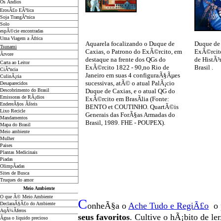
Os Ãndios
ErosÃ£o EÃ³lica
Soja TrangÃªnica
Solo
espÃ©cie encontradas
Uma Viagem a Ãfrica
Aquarela focalizando o Duque de
Duque de 
Tsunami
Caxias, o Patrono do ExÃ©rcito, em
ExÃ©rcito
Ãrvore
destaque na frente dos QGs do
de HistÃ³r
Carta ao Leitor
ExÃ©rcito 1822 - 90,no Rio de
Brasil .
CiÃªncia
Janeiro em suas 4 configuraÃ§Ãµes
CulinÃ¡ria
sucessivas, atÃ© o atual PalÃ¡cio
Desaparecidos
Descobrimento do Brasil
Duque de Caxias, e o atual QG do
Emissoras de RÃ¡dios
ExÃ©rcito em BrasÃ­lia (Fonte:
EndereÃ§os
Ãš
teis
BENTO et COUTINHO. QuartÃ©is
Lixo Recicle
Generais das ForÃ§as Armadas do
Mandamentos
Brasil, 1989. FHE - POUPEX).
Mapa do Brasil
Meio ambiente
Mulher
Paises
Plantas Medicinais
Piadas
OlimpÃ­adas
Sites de Busca
Truques do amor
Meio Ambiente
O que Ã© Meio Ambiente
C
DeclaraÃ§Ã£o do Ambiente
onheÃ§a o
A
che Tudo e RegiÃ£o
o 
AqÃ¼Ã­feros
seus favoritos
. Cultive o hÃ¡bito de le
Ãgua o liquido precioso