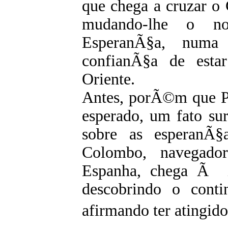
que chega a cruzar o
mudando-lhe o 
EsperanÃ§a, numa
confianÃ§a de esta
Oriente.
Antes, porÃ©m que Po
esperado, um fato su
sobre as esperanÃ§a
Colombo, navegador
Espanha, chega Ã i
descobrindo o conti
afirmando ter atingido