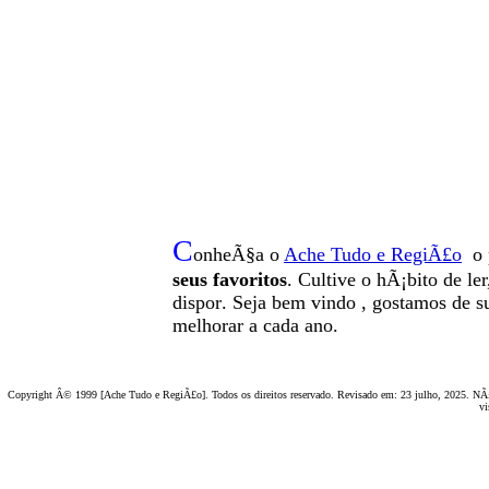
C
onheÃ§a o
A
che Tudo e RegiÃ£o
o 
seus favoritos
. Cultive o hÃ¡bito de le
dispor
.
Seja b
em vindo
, g
ostamos de su
melhorar a cada ano.
Copyright Â© 1999 [Ache Tudo e RegiÃ£o]. Todos os direitos reservado. Revisado em:
23 julho, 2025
. NÃ£
vi