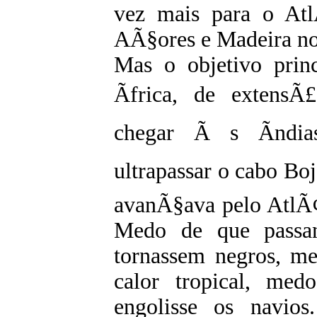
vez mais para o Atl
AÃ§ores e Madeira no
Mas o objetivo princ
Ãfrica, de extensÃ
chegar Ã s Ãndia
ultrapassar o cabo Boj
avanÃ§ava pelo AtlÃ¢
Medo de que passa
tornassem negros, m
calor tropical, med
engolisse os navio