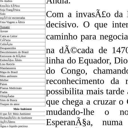
Ãndia.
Os Ãndios
ErosÃ£o EÃ³lica
Soja TrangÃªnica
Com a invasÃ£o da E
Solo
espÃ©cie encontradas
decisivo. O que int
Uma Viagem a Ãfrica
Tsunami
Ãrvore
caminho para negocia
Carta ao Leitor
CiÃªncia
CulinÃ¡ria
na dÃ©cada de 1470
Desaparecidos
Descobrimento do Brasil
Emissoras de RÃ¡dios
linha do Equador, Di
EndereÃ§os
Ãš
teis
Lixo Recicle
do Congo, chamand
Mandamentos
Mapa do Brasil
Meio ambiente
reconhecimento da 
Mulher
Paises
possibilita mais tard
Plantas Medicinais
Piadas
OlimpÃ­adas
que chega a cruzar o
Sites de Busca
Truques do amor
mudando-lhe o 
Meio Ambiente
O que Ã© Meio Ambiente
DeclaraÃ§Ã£o do Ambiente
EsperanÃ§a, numa
AqÃ¼Ã­feros
Ãgua o liquido precioso