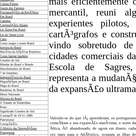
mais eficientemente
Coluna Prestes
Guerra dos Farrapos
mercantil, reuni a
ProclamaÃ§Ã£o da RepÃºblica
Pau Brasil
experientes pilotos
Canudos
ConjuraÃ§Ã£o Baiana
Lei Ãurea Pau Brasil
cartÃ³grafos e const
Lei do Ventre Livre
Carta
vindo sobretudo de
Como surgiu o nome Brasil
historia do Brasil
HistÃ³ria do AÃ§Ãºcar Brasileiro
cidades comerciais da
Como hastear bandeira
Cruzeiro do Sul
Escola de Sagres, 
Moedas do Brasil e Mundo
Descobrimento do Brasil
7 de Setembro
representa a mudanÃ§a
IndependÃªncia do Brasil
MigraÃ§Ãµes no Brasil
da expansÃ£o ultrama
Mapa do Brasil
Bandeiras do Brasil
Hinos Nacionais
Historia do Brasil
O Tratado de Tordesilhas
Etnia
Significado Cruzeiro do Sul
O porquÃª de 19/11/ 1889
Valendo-se do que lÃ¡ aprenderam, os portugueses
Patriotismo
comeÃ§am a sua expansÃ£o marÃ­-tima, o norte da
CorrupÃ§Ã£o
Ãfrica, Ã© abandonado, de agora em diante, cada
O Motivo das NavegaÃ§Ãµes
Portuguesas
vez mais para o AtlÃ¢ntico, ocupam as ilhas de