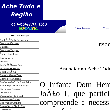
Pesquisar
Lixo Recicle
Classi
Ãrea de ServiÃ§o
AboliÃ§Ã£o da Escravatura
Guerra de Canudos
ESCO
Balaiada
Guerra do Paraguai
Ãndios Brasileiros
Bandeirantes
Ditadura
ImigraÃ§Ã£o no Brasil
Anunciar no Ache Tudo
InvasÃ£o Holandesa
Brasil ColÃ´nia
EscravidÃ£o no Brasil
Guerra dos Emboabas
O Infante Dom Henr
ProclamaÃ§Ã£o da RepÃºblica
Brasil RepÃºblica Era Vargas
Guerra dos Farrapos
JoÃ£o I, que partic
Quilombos
Documentos do Brasil
Abertura dos Portos
compreende a necessi
Pero Vaz de Caminha
Estado Novo Dia do Fico
Cabanagem