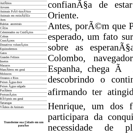
confianÃ§a de esta
AnfÃ­bios
Arvores
Animais PrÃ©-histÃ³rico
Oriente.
Animais em extinÃ§Ã£o
Aves
Antes, porÃ©m que Po
Baleias ancestrais
CÃ£es
Celenterados ou CnidÃ¡rios
esperado, um fato su
Cobras
CrustÃ¡ceos
sobre as esperanÃ§a
Donativos voluntÃ¡rios
Equinodermos
Gatos
Colombo, navegador
Grandes Felinos
Insetos
Espanha, chega Ã i
Macacos
MamÃ­feros em geral
Moluscos
descobrindo o conti
Oceanos e Rios
Peixes Ã¡gua doce
Peixes Ã¡gua salgada
afirmando ter ating
PorÃ­feros
ProtozoÃ¡rios
RÃ©pteis em geral
Henrique, um dos f
Tartarugas
VÃ­deos de Animais
participara da conq
Transforme sua Cidade em um
necessidade de p
paraÃ­so