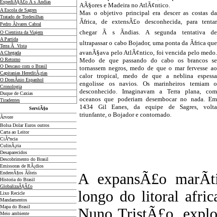
ExpediÃ§Ã£o Ã s Ãndias
AÃ§ores e Madeira no AtlÃ¢ntico.
A Escola de Sagres
Mas o objetivo principal era descer as costas da
Tratado de Tordesilhas
Ãfrica, de extensÃ£o desconhecida, para tentar
Pedro Ãlvares Cabral
chegar Ã s Ãndias. A segunda tentativa de
O Cientista da Viajem
A Partida
ultrapassar o cabo Bojador, uma ponta da Ãfrica que
Terra Ã Vista
avanÃ§ava pelo AtlÃ¢ntico, foi vencida pelo medo.
A Chegada
O Retorno
Medo de que passando do cabo os brancos se
O Descaso com o Brasil
tornassem negros, medo de que o mar fervesse ao
Capitanias HereditÃ¡rias
calor tropical, medo de que a neblina espessa
O DomÃ­nio Espanhol
engolisse os navios. Os marinheiros temiam o
Cronologia
desconhecido. Imaginavam a Terra plana, com
Duque de Caxias
oceanos que poderiam desembocar no nada. Em
Tiradentes
1434 Gil Eanes, da equipe de Sagres, volta
ServiÃ§o
triunfante, o Bojador e contornado.
Ãrvore
Bolsa Dolar Euros outros
Carta ao Leitor
CiÃªncia
CulinÃ¡ria
Desaparecidos
Descobrimento do Brasil
Emissoras de RÃ¡dios
EndereÃ§os
Ãš
teis
A expansÃ£o marÃ­ti
Historia do Brasil
GlobalizaÃ§Ã£o
longo do litoral afric
Lixo Recicle
Mandamentos
Mapa do Brasil
Nuno TristÃ£o, explo
Meio ambiente