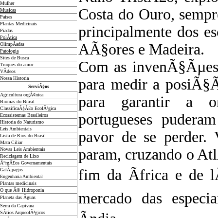
Mulher
Costa do Ouro, sempr
Musicas
Paises
Plantas Medicinais
principalmente dos es
Piadas
PolÃ­tica
AÃ§ores e Madeira.
OlimpÃ­adas
Patologia
Sites de Busca
Com as invenÃ§Ãµes 
Truques do amor
VÃ­deos
Nossa Historia
para medir a posiÃ§Ã£
ServiÃ§os
Agricultura orgÃ¢nica
para garantir a o
Biomas do Brasil
ClassificaÃ§Ã£o EcolÃ³gica
portugueses puderam
Ecossistemas Brasileiros
Historia do Naturismo
Leis Ambientais
pavor de se perder.
Lista de Rios do Brasil
Mata Ciliar
param, cruzando o Atl
Novas Leis Ambientais
Reciclagem de Lixo
Ã“rgÃ£os Governamentais
fim da Ãfrica e de l
GalÃ¡pagos
Engenharia Ambiental
Plantas medicinais
O que Ã© Hidroponia
mercado das especia
Planeta das Ãguas
Serra da Capivara
SÃ­tios ArqueolÃ³gicos