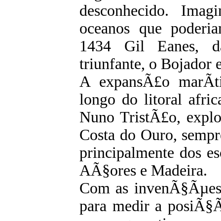
desconhecido. Imag
oceanos que poderi
1434 Gil Eanes, d
triunfante, o Bojador 
A expansÃ£o marÃ­ti
longo do litoral afric
Nuno TristÃ£o, explo
Costa do Ouro, sempr
principalmente dos es
AÃ§ores e Madeira.
Com as invenÃ§Ãµes
para medir a posiÃ§Ã