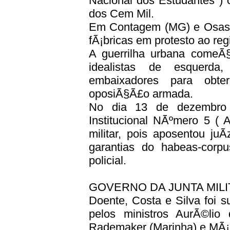
Nacional dos Estudantes ) 
dos Cem Mil.
Em Contagem (MG) e Osasco
fÃ¡bricas em protesto ao regi
A guerrilha urbana comeÃ§
idealistas de esquerd
embaixadores para obt
oposiÃ§Ã£o armada.
No dia 13 de dezembro 
Institucional NÃºmero 5 ( 
militar, pois aposentou j
garantias do habeas-corp
policial.
GOVERNO DA JUNTA MILITA
Doente, Costa e Silva foi s
pelos ministros AurÃ©lio 
Rademaker (Marinha) e MÃ¡r