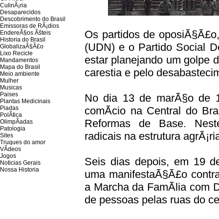
CulinÃ¡ria
Desaparecidos
Descobrimento do Brasil
Emissoras de RÃ¡dios
Os partidos de oposiÃ§Ã£o
EndereÃ§os
Ãš
teis
Historia do Brasil
(UDN) e o Partido Social 
GlobalizaÃ§Ã£o
Lixo Recicle
estar planejando um golpe d
Mandamentos
Mapa do Brasil
carestia e pelo desabastecim
Meio ambiente
Mulher
Musicas
Paises
No dia 13 de marÃ§o de 1
Plantas Medicinais
Piadas
comÃ­cio na Central do Bra
PolÃ­tica
Reformas de Base. Nest
OlimpÃ­adas
Patologia
radicais na estrutura agrÃ¡r
Sites
Truques do amor
VÃ­deos
Jogos
Seis dias depois, em 19 d
Noticias Gerais
Nossa Historia
uma manifestaÃ§Ã£o contra
a Marcha da FamÃ­lia com D
de pessoas pelas ruas do c