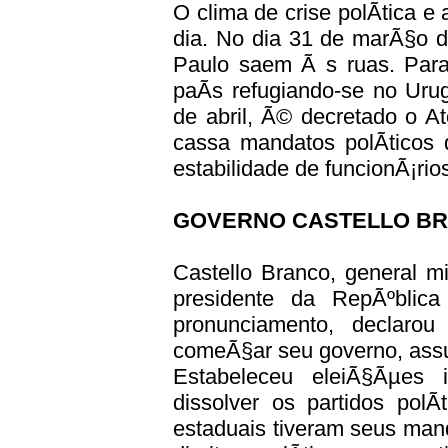
O clima de crise polÃ­tica 
dia. No dia 31 de marÃ§o 
Paulo saem Ã s ruas. Para 
paÃ­s refugiando-se no Uru
de abril, Ã© decretado o At
cassa mandatos polÃ­ticos d
estabilidade de funcionÃ¡rio
GOVERNO CASTELLO BRA
Castello Branco, general mi
presidente da RepÃºbli
pronunciamento, declaro
comeÃ§ar seu governo, assu
Estabeleceu eleiÃ§Ãµes 
dissolver os partidos polÃ­
estaduais tiveram seus man