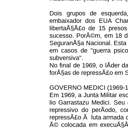
Dois grupos de esquer
embaixador dos EUA Charle
libertaÃ§Ã£o de 15 presos
sucesso. PorÃ©m, em 18 de
SeguranÃ§a Nacional. Esta l
em casos de "guerra psicol
subversiva".
No final de 1969, o lÃ­der d
forÃ§as de repressÃ£o em 
GOVERNO MEDICI (1969-1
Em 1969, a Junta Militar es
lio Garrastazu Medici. Se
repressivo do perÃ­odo, 
repressÃ£o Ã luta armada c
Ã© colocada em execuÃ§Ã£o