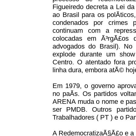
Figueiredo decreta a Lei da
ao Brasil para os polÃ­ticos
condenados por crimes po
continuam com a repress
colocadas em Ã³rgÃ£os
advogados do Brasil). No
explode durante um show
Centro. O atentado fora pr
linha dura, embora atÃ© hoj
Em 1979, o governo aprova 
no paÃ­s. Os partidos volt
ARENA muda o nome e pass
ser PMDB. Outros partid
Trabalhadores ( PT ) e o Par
A RedemocratizaÃ§Ã£o e a 