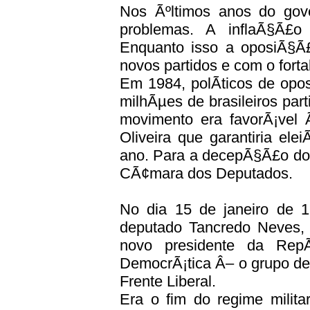
Nos Ãºltimos anos do gover
problemas. A inflaÃ§Ã£
Enquanto isso a oposiÃ§Ã
novos partidos e com o forta
Em 1984, polÃ­ticos de opos
milhÃµes de brasileiros par
movimento era favorÃ¡ve
Oliveira que garantiria ele
ano. Para a decepÃ§Ã£o do
CÃ¢mara dos Deputados.
No dia 15 de janeiro de 1
deputado Tancredo Neves,
novo presidente da RepÃ
DemocrÃ¡tica Â– o grupo d
Frente Liberal.
Era o fim do regime milit