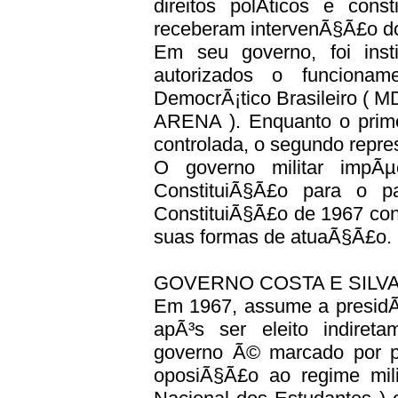
direitos polÃ­ticos e cons
receberam intervenÃ§Ã£o do 
Em seu governo, foi insti
autorizados o funcionam
DemocrÃ¡tico Brasileiro ( M
ARENA ). Enquanto o prime
controlada, o segundo repres
O governo militar impÃ
ConstituiÃ§Ã£o para o p
ConstituiÃ§Ã£o de 1967 confi
suas formas de atuaÃ§Ã£o.
GOVERNO COSTA E SILVA 
Em 1967, assume a presidÃª
apÃ³s ser eleito indiret
governo Ã© marcado por pr
oposiÃ§Ã£o ao regime mil