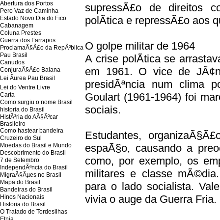
Abertura dos Portos
supressÃ£o de direitos co
Pero Vaz de Caminha
polÃ­tica e repressÃ£o aos q
Estado Novo Dia do Fico
Cabanagem
Coluna Prestes
Guerra dos Farrapos
O golpe militar de 1964
ProclamaÃ§Ã£o da RepÃºblica
Pau Brasil
A crise polÃ­tica se arrast
Canudos
em 1961. O vice de JÃ¢n
ConjuraÃ§Ã£o Baiana
Lei Ãurea Pau Brasil
presidÃªncia num clima p
Lei do Ventre Livre
Goulart (1961-1964) foi ma
Carta
Como surgiu o nome Brasil
sociais.
historia do Brasil
HistÃ³ria do AÃ§Ãºcar
Brasileiro
Como hastear bandeira
Estudantes, organizaÃ§Ã£
Cruzeiro do Sul
Moedas do Brasil e Mundo
espaÃ§o, causando a preo
Descobrimento do Brasil
como, por exemplo, os empr
7 de Setembro
IndependÃªncia do Brasil
militares e classe mÃ©dia
MigraÃ§Ãµes no Brasil
Mapa do Brasil
para o lado socialista. Va
Bandeiras do Brasil
vivia o auge da Guerra Fria.
Hinos Nacionais
Historia do Brasil
O Tratado de Tordesilhas
Etnia