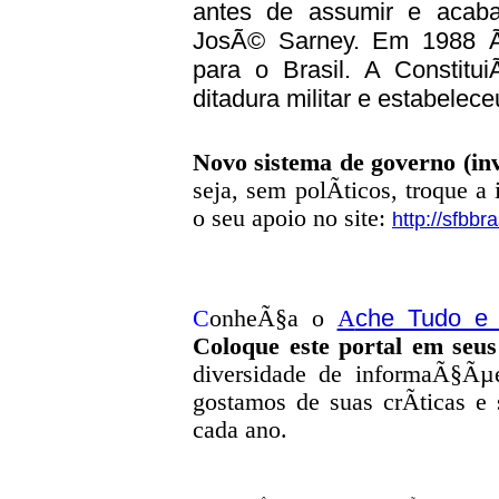
antes de assumir e acaba
JosÃ© Sarney. Em 1988 Ã
para o Brasil. A Constit
ditadura militar e estabelec
Novo sistema de governo (inv
seja, sem polÃ­ticos, troque a
o seu apoio no site:
http://sfbbra
che Tudo e
C
onheÃ§a o
A
Coloque este portal em seus
diversidade de informaÃ§Ãµe
g
ostamos de suas crÃ­ticas e
cada ano.