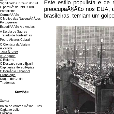
Este estilo populista e d
Significado Cruzeiro do Sul
O porquÃª de 19/11/ 1889
preocupaÃ§Ã£o nos EUA, qu
Patriotismo
brasileiras, temiam um golp
CorrupÃ§Ã£o
O Motivo das NavegaÃ§Ãµes
Portuguesas
ExpediÃ§Ã£o Ã s Ãndias
A Escola de Sagres
Tratado de Tordesilhas
Pedro Ãlvares Cabral
O Cientista da Viajem
A Partida
Terra Ã Vista
A Chegada
O Retorno
O Descaso com o Brasil
Capitanias HereditÃ¡rias
O DomÃ­nio Espanhol
Cronologia
Duque de Caxias
Tiradentes
ServiÃ§o
Ãrvore
Bolsa de valores DÃ³lar Euros
Carta ao Leitor
CiÃªncia