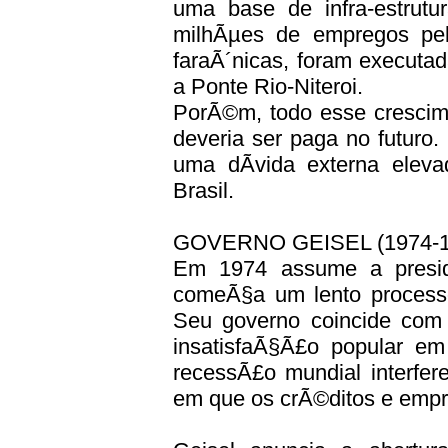
uma base de infra-estrutu
milhÃµes de empregos pel
faraÃ´nicas, foram execut
a Ponte Rio-Niteroi.
PorÃ©m, todo esse crescime
deveria ser paga no futuro
uma dÃ­vida externa elev
Brasil.
GOVERNO GEISEL (1974-1
Em 1974 assume a presid
comeÃ§a um lento process
Seu governo coincide com
insatisfaÃ§Ã£o popular em
recessÃ£o mundial interfe
em que os crÃ©ditos e empr