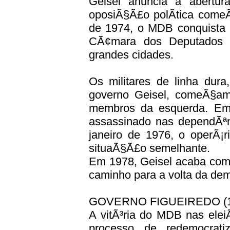
Geisel anuncia a abertura
oposiÃ§Ã£o polÃ­tica come
de 1974, o MDB conquista
CÃ¢mara dos Deputados e
grandes cidades.
Os militares de linha dur
governo Geisel, comeÃ§am
membros da esquerda. Em 1
assassinado nas dependÃª
janeiro de 1976, o operÃ¡
situaÃ§Ã£o semelhante.
Em 1978, Geisel acaba com 
caminho para a volta da dem
GOVERNO FIGUEIREDO (1
A vitÃ³ria do MDB nas ele
processo de redemocrati