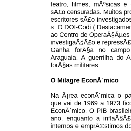
teatro, filmes, mÃºsicas e
sÃ£o censuradas. Muitos prof
escritores sÃ£o investigado
s. O DOI-Codi ( Destacame
ao Centro de OperaÃ§Ãµes d
investigaÃ§Ã£o e repressÃ£o
Ganha forÃ§a no campo a
Araguaia. A guerrilha do 
forÃ§as militares.
O Milagre EconÃ´mico
Na Ã¡rea econÃ´mica o paÃ
que vai de 1969 a 1973 fi
EconÃ´mico. O PIB brasile
ano, enquanto a inflaÃ§Ã
internos e emprÃ©stimos do 