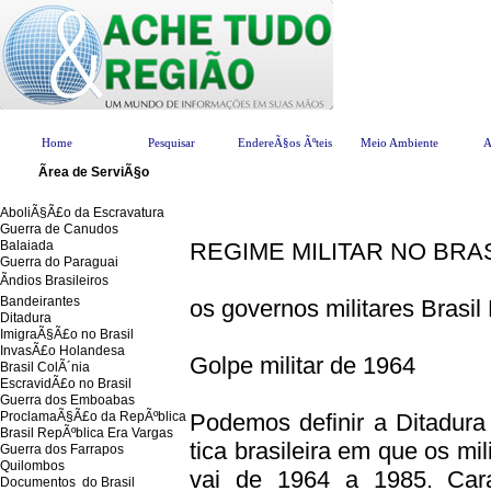
Home
Pesquisar
EndereÃ§os Ãºteis
Meio Ambiente
A
-
Ãrea de ServiÃ§o
AboliÃ§Ã£o da Escravatura
Guerra de Canudos
Balaiada
REGIME MILITAR NO BRAS
Guerra do Paraguai
Ãndios Brasileiros
Bandeirantes
os governos militares Brasil
Ditadura
ImigraÃ§Ã£o no Brasil
InvasÃ£o Holandesa
Golpe militar de 1964
Brasil ColÃ´nia
EscravidÃ£o no Brasil
Guerra dos Emboabas
ProclamaÃ§Ã£o da RepÃºblica
Podemos definir a Ditadura
Brasil RepÃºblica Era Vargas
tica brasileira em que os m
Guerra dos Farrapos
Quilombos
vai de 1964 a 1985. Carac
Documentos do Brasil