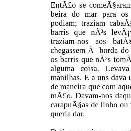
EntÃ£o se comeÃ§aram 
beira do mar para o
podiam; traziam cabaÃ
barris que nÃ³s levÃ
traziam-nos aos bat
chegassem Ã borda do b
os barris que nÃ³s tom
alguma coisa. Levav
manilhas. E a uns dava 
de maneira que com aque
mÃ£o. Davam-nos daquel
carapuÃ§as de linho ou 
queria dar.