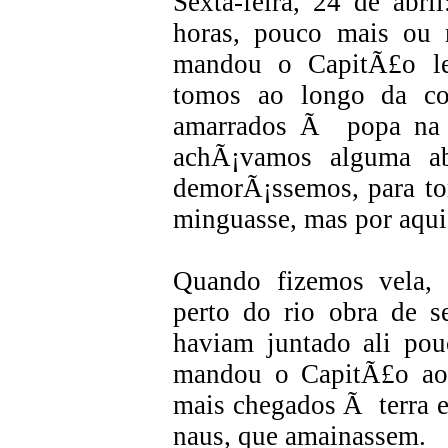
Sexta-feira, 24 de abr
horas, pouco mais ou 
mandou o CapitÃ£o le
tomos ao longo da co
amarrados Ã popa na 
achÃ¡vamos alguma a
demorÃ¡ssemos, para t
minguasse, mas por aqui
Quando fizemos vela, 
perto do rio obra de s
haviam juntado ali po
mandou o CapitÃ£o ao
mais chegados Ã terra e
naus, que amainassem.