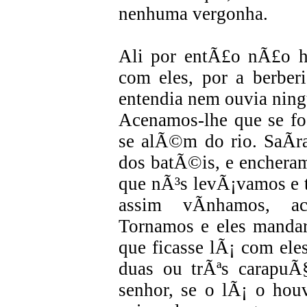
nenhuma vergonha.
Ali por entÃ£o nÃ£o h
com eles, por a berber
entendia nem ouvia ni
Acenamos-lhe que se fo
se alÃ©m do rio. SaÃ­r
dos batÃ©is, e encheram
que nÃ³s levÃ¡vamos e 
assim vÃ­nhamos, ac
Tornamos e eles manda
que ficasse lÃ¡ com ele
duas ou trÃªs carapuÃ
senhor, se o lÃ¡ o hou