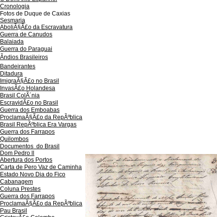
Cronologia
Fotos de Duque de Caxias
Sesmaria
AboliÃ§Ã£o da Escravatura
Guerra de Canudos
Balaiada
Guerra do Paraguai
Ãndios Brasileiros
Bandeirantes
Ditadura
ImigraÃ§Ã£o no Brasil
InvasÃ£o Holandesa
Brasil ColÃ´nia
EscravidÃ£o no Brasil
Guerra dos Emboabas
ProclamaÃ§Ã£o da RepÃºblica
Brasil RepÃºblica Era Vargas
Guerra dos Farrapos
Quilombos
Documentos do Brasil
Dom Pedro ll
Abertura dos Portos
Carta de Pero Vaz de Caminha
Estado Novo Dia do Fico
Cabanagem
Coluna Prestes
Guerra dos Farrapos
ProclamaÃ§Ã£o da RepÃºblica
Pau Brasil