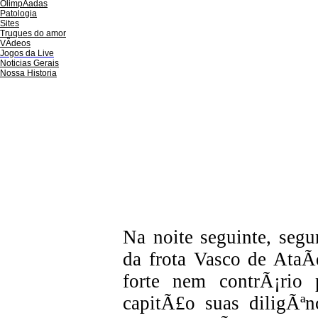
OlimpÃ­adas
Patologia
Sites
Truques do amor
VÃ­deos
Jogos da Live
Noticias Gerais
Nossa Historia
Na noite seguinte, segu
da frota Vasco de AtaÃ
forte nem contrÃ¡rio 
capitÃ£o suas diligÃªn