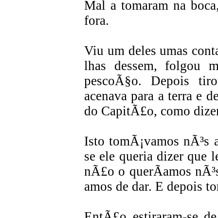
Mal a tomaram na boca,
fora.
Viu um deles umas conta
lhas dessem, folgou 
pescoÃ§o. Depois tir
acenava para a terra e d
do CapitÃ£o, como dizen
Isto tomÃ¡vamos nÃ³s a
se ele queria dizer que l
nÃ£o o querÃ­amos nÃ³s
amos de dar. E depois to
EntÃ£o estiraram-se de 