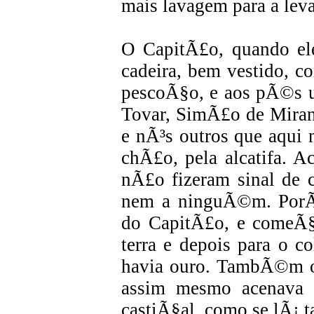
mais lavagem para a leva
O CapitÃ£o, quando el
cadeira, bem vestido, c
pescoÃ§o, e aos pÃ©s um
Tovar, SimÃ£o de Mirand
e nÃ³s outros que aqui 
chÃ£o, pela alcatifa. A
nÃ£o fizeram sinal de c
nem a ninguÃ©m. PorÃ
do CapitÃ£o, e comeÃ
terra e depois para o c
havia ouro. TambÃ©m ol
assim mesmo acenava 
castiÃ§al, como se lÃ¡