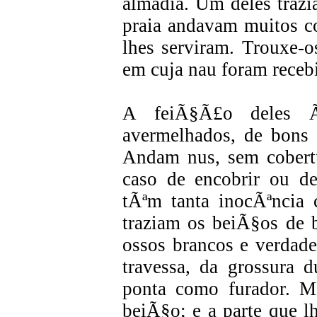
almadia. Um deles trazia
praia andavam muitos co
lhes serviram. Trouxe-o
em cuja nau foram recebi
A feiÃ§Ã£o deles Ã
avermelhados, de bons r
Andam nus, sem cober
caso de encobrir ou de
tÃªm tanta inocÃªncia
traziam os beiÃ§os de b
ossos brancos e verda
travessa, da grossura
ponta como furador. M
beiÃ§o; e a parte que l