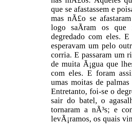
nas mÃ£os. Aqueles qu
que se afastassem e pois
mas nÃ£o se afastaram
logo saÃ­ram os que
degredado com eles. E
esperavam um pelo outr
corria. E passaram um ri
de muita Ã¡gua que lhes
com eles. E foram ass
umas moitas de palmas 
Entretanto, foi-se o de
sair do batel, o agas
tornaram a nÃ³s; e co
levÃ¡ramos, os quais vi