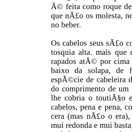
Ã© feita como roque de 
que nÃ£o os molesta, ne
no beber.
Os cabelos seus sÃ£o co
tosquia alta. mais que 
rapados atÃ© por cima d
baixo da solapa, de 
espÃ©cie de cabeleira d
do comprimento de um c
lhe cobria o toutiÃ§o 
cabelos, pena e pena,
cera (mas nÃ£o o era), 
mui redonda e mui basta