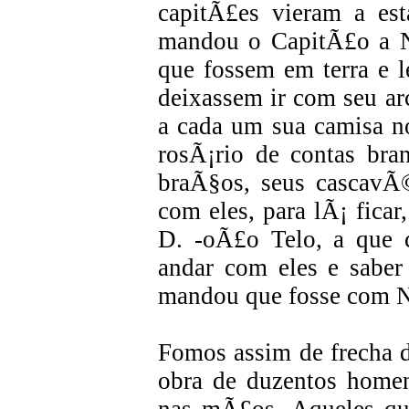
capitÃ£es vieram a es
mandou o CapitÃ£o a N
que fossem em terra e 
deixassem ir com seu arc
a cada um sua camisa n
rosÃ¡rio de contas bra
braÃ§os, seus cascavÃ
com eles, para lÃ¡ fica
D. -oÃ£o Telo, a que 
andar com eles e saber
mandou que fosse com N
Fomos assim de frecha d
obra de duzentos homen