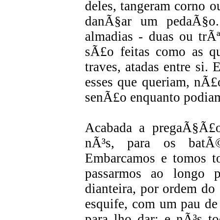
deles, tangeram corno o
danÃ§ar um pedaÃ§o.
almadias - duas ou trÃ
sÃ£o feitas como as q
traves, atadas entre si.
esses que queriam, nÃ£o
senÃ£o enquanto podia
Acabada a pregaÃ§Ã£o
nÃ³s, para os batÃ©
Embarcamos e tomos t
passarmos ao longo p
dianteira, por ordem d
esquife, com um pau de 
para lho dar; e nÃ³s to