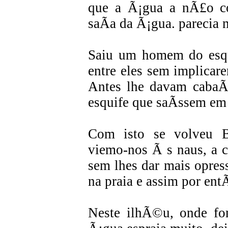
que a Ã¡gua a nÃ£o co
saÃ­a da Ã¡gua. parecia 
Saiu um homem do esqu
entre eles sem implicar
Antes lhe davam cabaÃ
esquife que saÃ­ssem em 
Com isto se volveu B
viemo-nos Ã s naus, a c
sem lhes dar mais opres
na praia e assim por ent
Neste ilhÃ©u, onde f