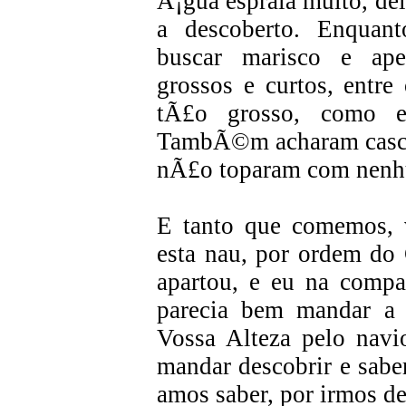
Ã¡gua espraia muito, de
a descoberto. Enquan
buscar marisco e ap
grossos e curtos, entr
tÃ£o grosso, como 
TambÃ©m acharam casca
nÃ£o toparam com nenhu
E tanto que comemos, 
esta nau, por ordem do
apartou, e eu na compa
parecia bem mandar a 
Vossa Alteza pelo navi
mandar descobrir e sabe
amos saber, por irmos d