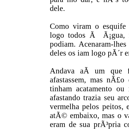
dele.
Como viram o esquife 
logo todos Ã Ã¡gua, 
podiam. Acenaram-lhes 
deles os iam logo pÃ´r e
Andava aÃ­ um que f
afastassem, mas nÃ£o
tinham acatamento ou
afastando trazia seu arc
vermelha pelos peitos, 
atÃ© embaixo, mas o va
eram de sua prÃ³pria co