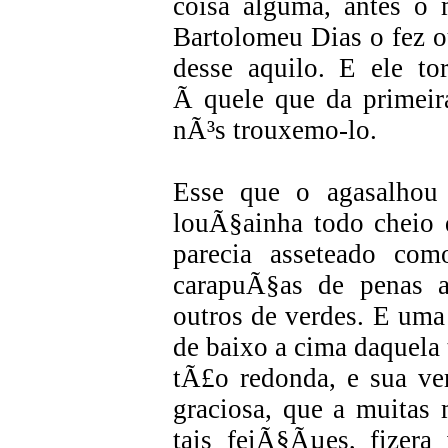
coisa alguma, antes 
Bartolomeu Dias o fez o
desse aquilo. E ele t
Ã quele que da primeir
nÃ³s trouxemo-lo.
Esse que o agasalhou
louÃ§ainha todo cheio 
parecia asseteado com
carapuÃ§as de penas a
outros de verdes. E uma
de baixo a cima daquela t
tÃ£o redonda, e sua ve
graciosa, que a muitas 
tais feiÃ§Ãµes, fizer