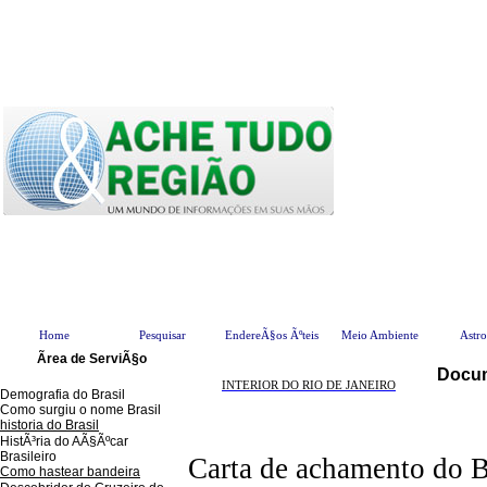
Home
Pesquisar
EndereÃ§os Ãºteis
Meio Ambiente
Astr
Ãrea de ServiÃ§o
Docum
INTERIOR DO RIO DE JANEIRO
Demografia do Brasil
Como surgiu o nome Brasil
historia do Brasil
HistÃ³ria do AÃ§Ãºcar
Brasileiro
Carta de achamento do B
Como hastear bandeira