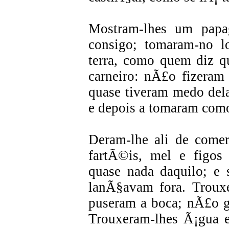
Mostram-lhes um papa
consigo; tomaram-no 
terra, como quem diz q
carneiro: nÃ£o fizeram
quase tiveram medo del
e depois a tomaram como
Deram-lhe ali de comer
fartÃ©is, mel e figo
quase nada daquilo; e 
lanÃ§avam fora. Troux
puseram a boca; nÃ£o g
Trouxeram-lhes Ã¡gua 