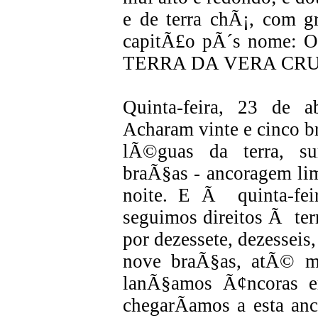
e de terra chÃ¡, com g
capitÃ£o pÃ´s nome:
TERRA DA VERA CRU
Quinta-feira, 23 de 
Acharam vinte e cinco br
lÃ©guas da terra, s
braÃ§as - ancoragem li
noite. E Ã quinta-fei
seguimos direitos Ã ter
por dezessete, dezesseis,
nove braÃ§as, atÃ© m
lanÃ§amos Ã¢ncoras 
chegarÃ­amos a esta an