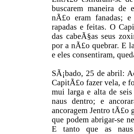
buscarem maneira de e
nÃ£o eram fanadas; e 
rapadas e feitas. O Ca
das cabeÃ§as seus zoxin
por a nÃ£o quebrar. E 
e eles consentiram, que
SÃ¡bado, 25 de abril:
CapitÃ£o fazer vela, e f
mui larga e alta de sei
naus dentro; e ancor
ancoragem Jentro tÃ£o g
que podem abrigar-se ne
E tanto que as naus