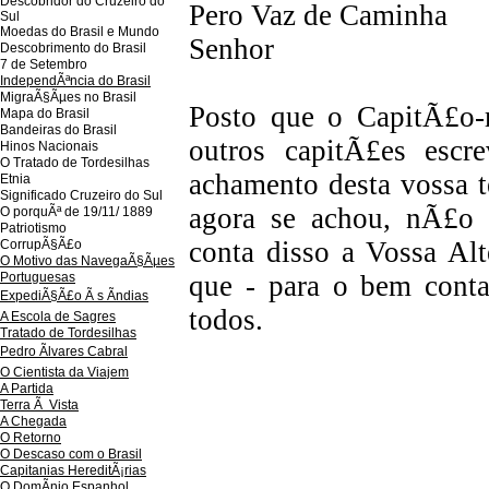
Descobridor do Cruzeiro do
Pero Vaz de Caminha
Sul
Moedas do Brasil e Mundo
Senhor
Descobrimento do Brasil
7 de Setembro
IndependÃªncia do Brasil
MigraÃ§Ãµes no Brasil
Posto que o CapitÃ£o-m
Mapa do Brasil
Bandeiras do Brasil
outros capitÃ£es esc
Hinos Nacionais
O Tratado de Tordesilhas
achamento desta vossa 
Etnia
Significado Cruzeiro do Sul
agora se achou, nÃ£o
O porquÃª de 19/11/ 1889
Patriotismo
conta disso a Vossa Alt
CorrupÃ§Ã£o
O Motivo das NavegaÃ§Ãµes
Portuguesas
que - para o bem contar
ExpediÃ§Ã£o Ã s Ãndias
todos.
A Escola de Sagres
Tratado de Tordesilhas
Pedro Ãlvares Cabral
O Cientista da Viajem
A Partida
Terra Ã Vista
A Chegada
O Retorno
O Descaso com o Brasil
Capitanias HereditÃ¡rias
O DomÃ­nio Espanhol