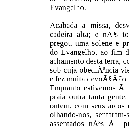
Evangelho.
Acabada a missa, des
cadeira alta; e nÃ³s t
pregou uma solene e pr
do Evangelho, ao fim d
achamento desta terra, 
sob cuja obediÃªncia vi
e fez muita devoÃ§Ã£o.
Enquanto estivemos Ã
praia outra tanta gent
ontem, com seus arcos e
olhando-nos, sentaram-
assentados nÃ³s Ã pr