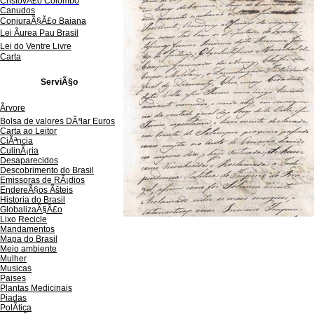
CristovÃ£o Colombo
Canudos
ConjuraÃ§Ã£o Baiana
Lei Ãurea Pau Brasil
Lei do Ventre Livre
Carta
ServiÃ§o
Ãrvore
Bolsa de valores DÃ³lar Euros
Carta ao Leitor
CiÃªncia
CulinÃ¡ria
Desaparecidos
Descobrimento do Brasil
Emissoras de RÃ¡dios
EndereÃ§os
Ãš
teis
Historia do Brasil
GlobalizaÃ§Ã£o
Lixo Recicle
Mandamentos
Mapa do Brasil
Meio ambiente
Mulher
Musicas
Paises
Plantas Medicinais
Piadas
PolÃ­tica