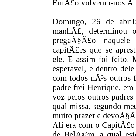
EntÃ£o volvemo-nos Ã s 
Domingo, 26 de abril
manhÃ£, determinou o
pregaÃ§Ã£o naquele
capitÃ£es que se apre
ele. E assim foi feito
esperavel, e dentro del
com todos nÃ³s outros fe
padre frei Henrique, em
voz pelos outros padres 
qual missa, segundo meu
muito prazer e devoÃ§Ã
Ali era com o CapitÃ£o 
de BelÃ©m, a qual este