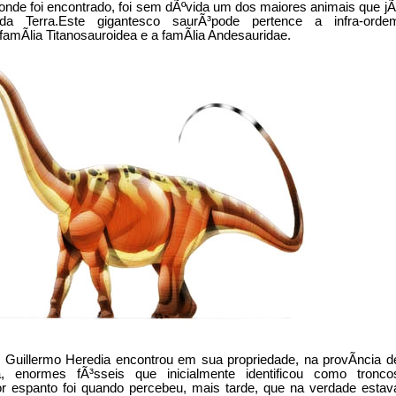
de foi encontrado, foi sem dÃºvida um dos maiores animais que jÃ
da Terra.Este gigantesco saurÃ³pode pertence a infra-orde
mÃ­lia Titanosauroidea e a famÃ­lia Andesauridae.
 Guillermo Heredia encontrou em sua propriedade, na provÃ­ncia d
, enormes fÃ³sseis que inicialmente identificou como tronco
or espanto foi quando percebeu, mais tarde, que na verdade estav