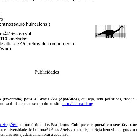
:
ro
entinossauro huinculensis
AmÃ©rica do sul
110 toneladas
e altura e 45 metros de comprimento
­vora
Publicidades
 (inventado) para o Brasil Ã© (ApolÃ­tico)
, ou seja, sem polÃ­ticos, troque 
ponsabilidade, de o seu apoio no site:
http://sfbbrasil.org
e RegiÃ£o
o portal
de todos Brasileiros.
Coloque este portal em seus favorito
temos
diversidade de informaÃ§Ãµes Ãºteis
ao seu dispor
.
Seja b
em vindo
, g
ostamo
µes, elas nos ajudam a melhorar a cada ano.