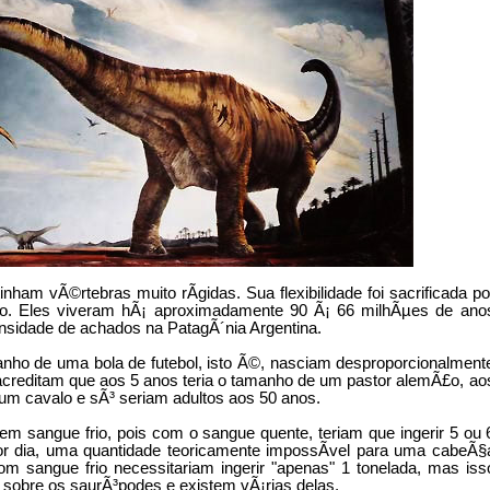
nham vÃ©rtebras muito rÃ­gidas. Sua flexibilidade foi sacrificada po
o. Eles viveram hÃ¡ aproximadamente 90 Ã¡ 66 milhÃµes de ano
ensidade de achados na PatagÃ´nia Argentina.
ho de uma bola de futebol, isto Ã©, nasciam desproporcionalment
acreditam que aos 5 anos teria o tamanho de um pastor alemÃ£o, ao
 um cavalo e sÃ³ seriam adultos aos 50 anos.
m sangue frio, pois com o sangue quente, teriam que ingerir 5 ou 
por dia, uma quantidade teoricamente impossÃ­vel para uma cabeÃ§
m sangue frio necessitariam ingerir "apenas" 1 tonelada, mas iss
sobre os saurÃ³podes e existem vÃ¡rias delas.