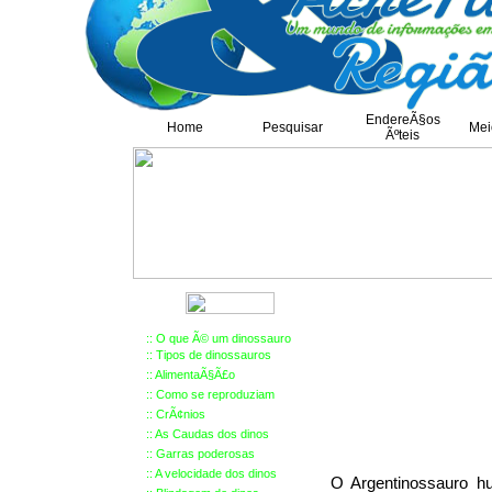
EndereÃ§os
Home
Pesquisar
Mei
Ãºteis
::
O que Ã© um dinossauro
::
Tipos de dinossauros
::
AlimentaÃ§Ã£o
::
Como se reproduziam
::
Cr
Ã¢
nios
::
As Caudas dos dinos
::
Garras poderosas
::
A velocidade dos dinos
O Argentinossauro hu