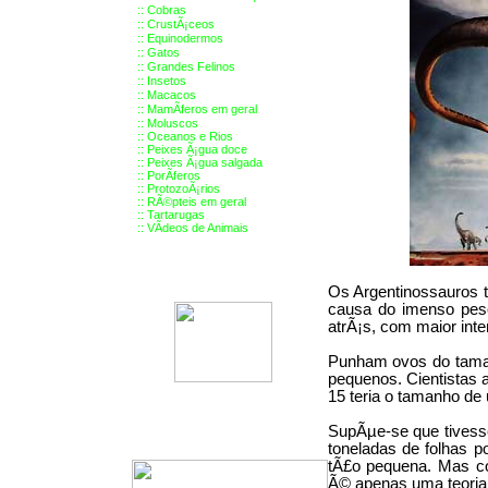
::
Cobras
::
CrustÃ¡ceos
::
Equinodermos
::
Gatos
::
Grandes Felinos
::
Insetos
::
Macacos
::
MamÃ­feros em geral
::
Moluscos
::
Oceanos e Rios
::
Peixes Ã¡gua doce
::
Peixes Ã¡gua salgada
::
PorÃ­feros
::
ProtozoÃ¡rios
::
RÃ©pteis em geral
::
Tartarugas
::
VÃ­deos de Animais
Os Argentinossauros ti
causa do imenso pes
atrÃ¡s, com maior int
Punham ovos do taman
pequenos. Cientistas 
15 teria o tamanho de
SupÃµe-se que tivesse
toneladas de folhas 
tÃ£o pequena. Mas co
Ã© apenas uma teoria 