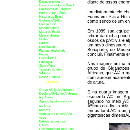
::
Desaparecidos
diante de ossos enorm
::
Descobrimento do Brasil
::
Emissoras de RÃ¡dios
Imediatamente ele ch
::
EndereÃ§os
Ãš
teis
Funes em Plaza Huinc
::
Historia do Brasil
::
GlobalizaÃ§Ã£o
como sendo de um en
::
Lixo Recicle
::
Mandamentos
Em 1989 sua equipe
::
Mapa do Brasil
retirar da rocha pouc
::
Meio ambiente
::
Mulher
ossos da pÃ©lvis e al
::
Paises
um novo dinossauro, m
::
Lixo Recicle
Bonaparte, do Museu
::
Plantas Medicinais
concluir. Finalmente 
::
Piadas
::
OlimpÃ­adas
::
Patologia
Nas imagens acima, a
::
Sites Ãºteis
grupo de Giganotos
::
Truques do amor
Africano, que Ã© o ma
::
VÃ­deos
::
Nossa Historia
com aproximadamente 
de altura.
ANIMAIS
::
O que Ã© Meio Ambiente
E na quarta imagem 
::
DeclaraÃ§Ã£o do Ambiente
esquerda Ã© um Argen
::
AquÃ­feros
segundo no meio Ã© u
::
Ãgua o liquido precioso
Ãºltimo da direita Ã©
::
AnfÃ­bios
::
Arvores
temos tambÃ©m um pe
::
Animais em extinÃ§Ã£o
gigantescas dimensÃµ
::
Aves
::
Baleias ancestrais
::
CÃ£es
::
Celenterados/CnidÃ¡rios