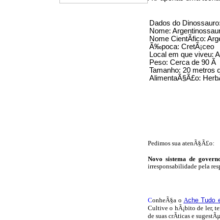
Dados do Dinossauro
Nome: Argentinossau
Nome CientÃ­fico: Arg
Ã‰poca: CretÃ¡ceo
Local em que viveu: 
Peso: Cerca de 90 Ã 
Tamanho: 20 metros d
AlimentaÃ§Ã£o: HerbÃ
Pedimos sua atenÃ§Ã£o:
Novo sistema de governo
irresponsabilidade pela res
C
onheÃ§a o
A
che Tudo 
Cultive o hÃ¡bito de ler, 
de suas crÃ­ticas e sugestÃ