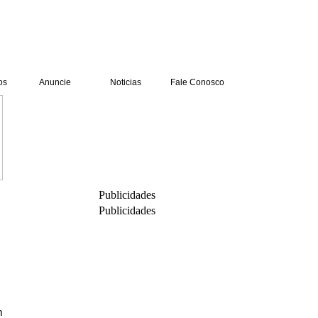
os
Anuncie
Noticias
Fale Conosco
FaÃ§a parte desta comunidade, venha para o
Ache Tudo e RegiÃ£o.
PUBLICIDADE
Publicidades
Publicidades
m