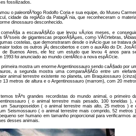
es fossilizados.
amou o paleontÃ³logo Rodolfo Coria e sua equipe, do Museu Carme
ul, cidade da regiÃ£o da PatagÃ´nia, que reconheceram o materia
orme dinossauro desconhecido.
 comeÃ§a a escavaÃ§Ã£o que levou vÃ¡rios meses, e consegui
os fÃ³sseis de gigantescas proporÃ§Ãµes, como VÃ©rtebras, tÃ­bias
gumas costelas, que demonstraram desde o inÃ­cio que se tratava d
aior todos os outros jÃ¡ descobertos e com o auxÃ­lio do Dr. JosÃ
 de Buenos Aires, ele fez um estudo que levou 4 anos para s
em 1993 foi anunciado ao mundo cientÃ­fico a nova espÃ©cie.
 primeira mostra um enorme Argentinossauro sendo caÃ§ado por u
sauros, a segunda mostra uma comparaÃ§Ã£o entre um elefant
ior animal terrestre existente no planeta, um Braquiossauro (cinza)
13 metros de altura e o Argentinossauro (marrom), com 20 metro
temos trÃªs grandes recordistas do mundo animal, o primeiro d
tinossauro ( o animal terrestre mais pesado, 100 toneldas ), 
m Sauroposeidon ( o animal terrestre mais alto, 25 metros ) e 
 um Seismossauro ( o animal terrestre mais comprido, 52 metros )
queno ser humano em tamanho proporcional para verificarmos a
es desses animais.