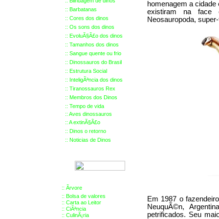
::
Blindagem de dinos
homenagem a cidade on
::
Barbatanas
existiram na face 
::
Cores dos dinos
Neosauropoda, super-fa
::
Os sons dos dinos
::
EvoluÃ§Ã£o dos dinos
::
Tamanhos dos dinos
::
Sangue quente ou frio
::
Dinossauros do Brasil
::
Estrutura Social
::
InteligÃªncia dos dinos
::
Tiranossauros Rex
::
Membros
dos Dinos
::
Tempo de vida
::
Aves dinossauros
::
A extinÃ§Ã£o
::
Dinos o retorno
::
Noticias de Dinos
::
Ãrvore
::
Bolsa de valores
Em 1987 o fazendeiro
::
Carta ao Leitor
NeuquÃ©n, Argentina
::
CiÃªncia
petrificados. Seu mai
::
CulinÃ¡ria