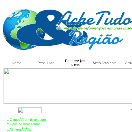
EndereÃ§os
Home
Pesquisar
Meio Ambiente
Ast
Ãºteis
::
O que Ã© um dinossauro
::
Tipos de dinossauros
::
AlimentaÃ§Ã£o