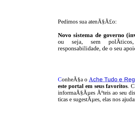
Pedimos sua atenÃ§Ã£o:
Novo sistema de governo (in
ou seja, sem polÃ­ticos,
responsabilidade, de o seu apoi
che Tudo e Reg
C
onheÃ§a o
A
este portal em seus favoritos
. C
informaÃ§Ãµes Ãºteis
ao seu di
ticas e sugestÃµes, elas nos ajud
Copyright Â© 1999 [Ac