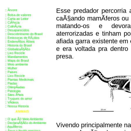
Esse predador percorria 
::
Ãrvore
::
Bolsa de valores
caÃ§ando mamÃ­feros ou 
::
Carta ao Leitor
::
CiÃªncia
matando-os e devora
::
CulinÃ¡ria
::
Desaparecidos
aterrorizadas e tinham p
::
Descobrimento do Brasil
::
Emissoras de RÃ¡dios
afiada garra existente em
::
EndereÃ§os
Ãš
teis
::
Historia do Brasil
e era voltada pra dentro 
::
GlobalizaÃ§Ã£o
::
Lixo Recicle
presa.
::
Mandamentos
::
Mapa do Brasil
::
Meio ambiente
::
Mulher
::
Paises
::
Lixo Recicle
::
Plantas Medicinais
::
Piadas
::
OlimpÃ­adas
::
Patologia
::
Sites Ãºteis
::
Truques do amor
::
VÃ­deos
::
Nossa Historia
ANIMAIS
::
O que Ã© Meio Ambiente
::
DeclaraÃ§Ã£o do Ambiente
Vivendo principalmente na 
::
AquÃ­feros
::
Ãgua o liquido precioso