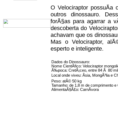
O Velociraptor possuÃ­a 
outros dinossauro. De
forÃ§as para agarrar a v
descoberta do Velocirapto
achavam que os dinossaur
Mas o Velociraptor, al
esperto e inteligente.
Dados do Dinossauro:
Nome CientÃ­fico: Velociraptor mongoli
Ã‰poca: CretÃ¡ceo, entre 84 Ã 80 mi
Local onde viveu: Ãsia, MongÃ³lia e C
Peso: atÃ© 50 kg
Tamanho: de 1,8 m de comprimento e 
AlimentaÃ§Ã£o: CarnÃ­vora