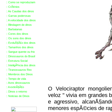
::
Como se reproduziam
::
Cr
Ã¢
nios
::
As Caudas dos dinos
::
Garras poderosas
::
A velocidade dos dinos
::
Blindagem de dinos
::
Barbatanas
::
Cores dos dinos
::
Os sons dos dinos
::
EvoluÃ§Ã£o dos dinos
::
Tamanhos dos dinos
::
Sangue quente ou frio
::
Dinossauros do Brasil
::
Estrutura Social
::
InteligÃªncia dos dinos
::
Tiranossauros Rex
::
Membros
dos Dinos
::
Tempo de vida
::
Aves dinossauros
::
A extinÃ§Ã£o
O Velociraptor mongolie
::
Dinos o retorno
veloz " vivia em grandes b
::
Noticias de Dinos
e agressivo, alcanÃ§and
menores espÃ©cies de rap