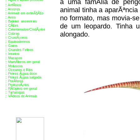
a uma famÃ­lia de perig
::
AnfÃ­bios
animal tinha a aparÃªncia 
::
Arvores
::
Animais em extinÃ§Ã£o
no formato, mas movia-se 
::
Aves
::
Baleias ancestrais
de um leopardo. Tinha 
::
CÃ£es
::
Celenterados/CnidÃ¡rios
alongado.
::
Cobras
::
CrustÃ¡ceos
::
Equinodermos
::
Gatos
::
Grandes Felinos
::
Insetos
::
Macacos
::
MamÃ­feros em geral
::
Moluscos
::
Oceanos e Rios
::
Peixes Ã¡gua doce
::
Peixes Ã¡gua salgada
::
PorÃ­feros
::
ProtozoÃ¡rios
::
RÃ©pteis em geral
::
Tartarugas
::
VÃ­deos de Animais