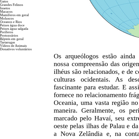
Gatos
Grandes Felinos
Insetos
Macacos
Mamíferos em geral
Moluscos
Oceanos e Rios
Peixes água doce
Peixes água salgada
Poríferos
Protozoários
Répteis em geral
Tartarugas
Vídeos de Animais
Donativos voluntários
Os arqueólogos estão ainda 
nossa compreensão das origen
ilhéus são relacionados, e de 
culturas ocidentais. As d
fascinante para estudar. E as
fornece no relacionamento frág
Oceania, uma vasta região no
maneira. Geralmente, os per
marcado pelo Havaí, seu extre
oeste pelas ilhas de Palau e d
a Nova Zelândia e, na conta