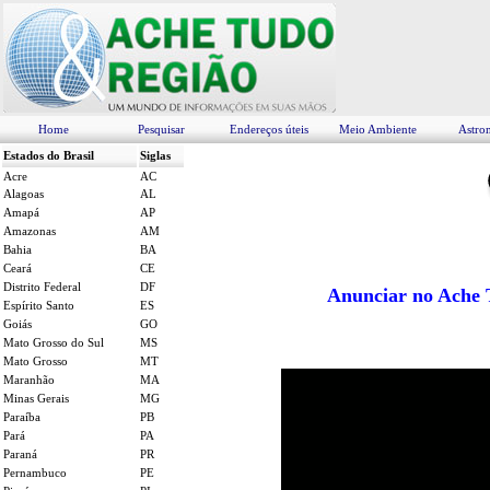
Home
Pesquisar
Endereços úteis
Meio Ambiente
Astro
Estados do Brasil
Siglas
Acre
A
C
Alagoas
AL
Amapá
AP
Amazonas
AM
Bahia
BA
Ceará
CE
Distrito Federal
DF
Anunciar no Ache T
Espírito Santo
ES
Goiás
GO
Mato Grosso do Sul
MS
Mato Grosso
MT
Maranhão
MA
Minas Gerais
MG
Paraíba
PB
Pará
PA
Paraná
PR
Pernambuco
PE