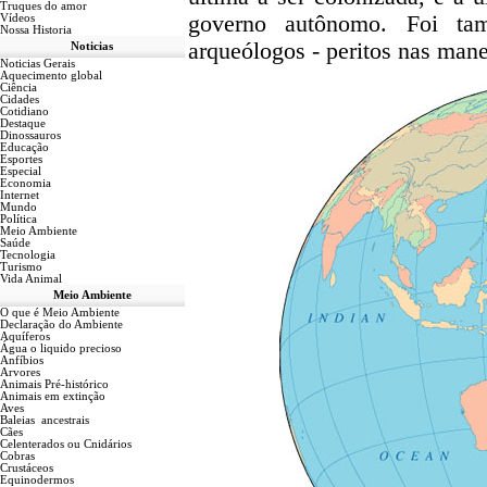
Truques do amor
governo autônomo. Foi ta
Vídeos
Nossa Historia
arqueólogos - peritos nas man
Noticias
Noticias Gerais
Aquecimento global
Ciência
Cidades
Cotidiano
Destaque
Dinossauros
Educação
Esportes
Especial
Economia
Internet
Mundo
Política
Meio Ambiente
Saúde
Tecnologia
Turismo
Vida Animal
Meio Ambiente
O que é Meio Ambiente
Declaração do Ambiente
Aquíferos
Água o liquido precioso
Anfíbios
Arvores
Animais Pré-histórico
Animais em extinção
Aves
Baleias ancestrais
Cães
Celenterados ou Cnidários
Cobras
Crustáceos
Equinodermos