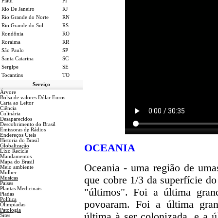
Piauí
PI
Rio De Janeiro
RJ
Rio Grande do Norte
RN
Rio Grande do Sul
RS
Rondônia
RO
Roraima
RR
São Paulo
SP
Santa Catarina
SC
Sergipe
SE
Tocantins
TO
Serviço
Árvore
Bolsa de valores Dólar Euros
Carta ao Leitor
Ciência
Culinária
Desaparecidos
Descobrimento do Brasil
Emissoras de Rádios
Endereços
Ú
teis
Historia do Brasil
OCEANIA
Globalização
Lixo Recicle
Mandamentos
Mapa do Brasil
Oceania - uma região de uma
Meio ambiente
Mulher
que cobre 1/3 da superfície do
Musicas
Paises
Plantas Medicinais
"últimos". Foi a última gr
Piadas
Política
povoaram. Foi a última gran
Olimpíadas
Patologia
última à ser colonizada, e a ú
Sites