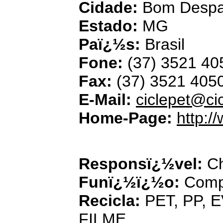
Cidade:
Bom Desp
Estado:
MG
Paï¿½s:
Brasil
Fone:
(37) 3521 40
Fax:
(37) 3521 405
E-Mail:
ciclepet@ci
Home-Page:
http:/
Ciclo Ci
Responsï¿½vel:
Chi
Funï¿½ï¿½o:
Comp
Recicla:
PET, PP, 
FILME