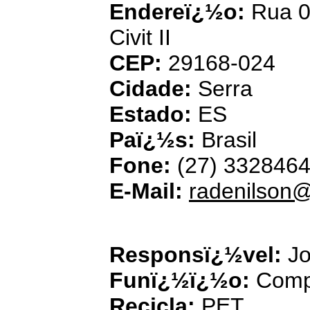
Endereï¿½o:
Rua 06
Civit II
CEP:
29168-024
Cidade:
Serra
Estado:
ES
Paï¿½s:
Brasil
Fone:
(27) 332846
E-Mail:
radenilson@
E
Responsï¿½vel:
Jo
Funï¿½ï¿½o:
Comp
Recicla:
PET