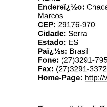
Endereï¿½o:
Chaca
Marcos
CEP:
29176-970
Cidade:
Serra
Estado:
ES
Paï¿½s:
Brasil
Fone:
(27)3291-79
Fax:
(27)3291-3372
Home-Page:
http:/
Ciclopet - Comï¿½
Materiai