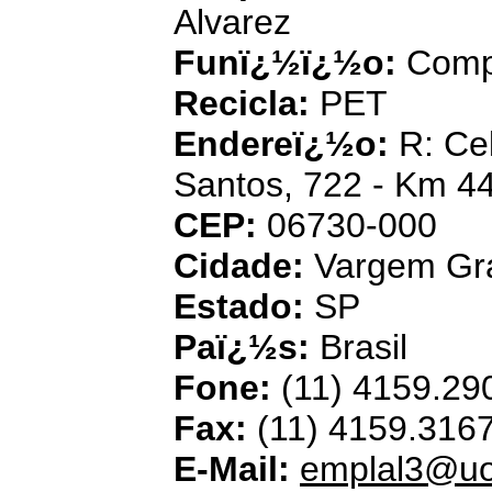
Alvarez
Funï¿½ï¿½o:
Comp
Recicla:
PET
Endereï¿½o:
R: Ce
Santos, 722 - Km 4
CEP:
06730-000
Cidade:
Vargem Gra
Estado:
SP
Paï¿½s:
Brasil
Fone:
(11) 4159.29
Fax:
(11) 4159.316
E-Mail:
emplal3@uo