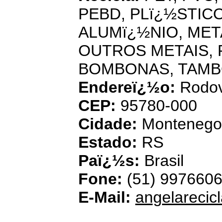
PEBD, PLï¿½STICO
ALUMï¿½NIO, MET
OUTROS METAIS, 
BOMBONAS, TAMB
Endereï¿½o:
Rodov
CEP:
95780-000
Cidade:
Montenego
Estado:
RS
Paï¿½s:
Brasil
Fone:
(51) 997660
E-Mail:
angelarecic