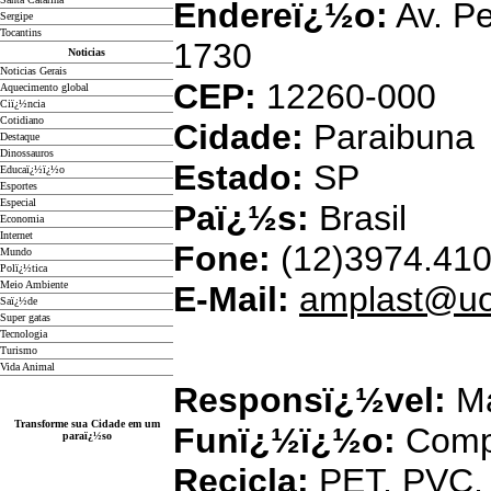
Endereï¿½o:
Av. Pe
Sergipe
Tocantins
1730
Noticias
Noticias Gerais
CEP:
12260-000
Aquecimento global
Ciï¿½ncia
Cotidiano
Cidade:
Paraibuna
D
estaque
Dinossauros
Estado:
SP
Educaï¿½ï¿½o
Esportes
Especial
Paï¿½s:
Brasil
Economia
Internet
Fone:
(12)3974.410
Mundo
Polï¿½tica
Meio Ambiente
E-Mail:
amplast@uo
Saï¿½de
Super gatas
Tecnologia
Angela
Turismo
Vida Animal
Responsï¿½vel:
Ma
Transforme sua Cidade em um
Funï¿½ï¿½o:
Comp
paraï¿½so
Recicla:
PET, PVC, 