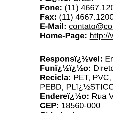
Fone:
(11) 4667.12
Fax:
(11) 4667.120
E-Mail:
contato@co
Home-Page:
http:/
Comercia
Responsï¿½vel:
En
Funï¿½ï¿½o:
Diret
Recicla:
PET, PVC, 
PEBD, PLï¿½STIC
Endereï¿½o:
Rua V
CEP:
18560-000