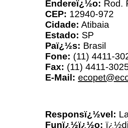
Endereï¿½o:
Rod. 
CEP:
12940-972
Cidade:
Atibaia
Estado:
SP
Paï¿½s:
Brasil
Fone:
(11) 4411-30
Fax:
(11) 4411-302
E-Mail:
ecopet@eco
Eco Ambiental Co
Recicl
Responsï¿½vel:
La
Funï¿½ï¿½o:
ï¿½di