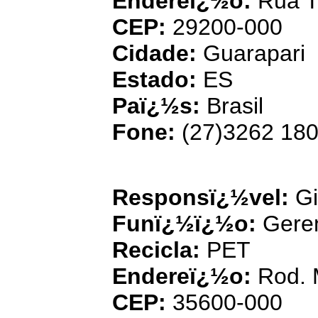
Endereï¿½o:
Rua Ti
CEP:
29200-000
Cidade:
Guarapari
Estado:
ES
Paï¿½s:
Brasil
Fone:
(27)3262 18
Cic
Responsï¿½vel:
Gi
Funï¿½ï¿½o:
Gere
Recicla:
PET
Endereï¿½o:
Rod. 
CEP:
35600-000