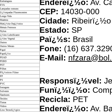
Endereï¿½o:
Av. Ca
Embalagens
EVA
CEP:
14030-000
Lampadas comuns
Lï¿½mpadas Fluorescentes
Longa Vida
Cidade:
Ribeirï¿½o
Madeira
Matï¿½ria Orgï¿½nica
Estado:
SP
Metais Ferrosos
Nylon
ï¿½leo Lubrificante
Paï¿½s:
Brasil
ï¿½leo Vegetal
Outros
Fone:
(16) 637.329
Outros Metais
Papel
Papelï¿½o
E-Mail:
nfzara@bol
PEAD
PEBD
PET
Pilhas
Plï¿½sticos Filme
PP
Responsï¿½vel:
Je
PS
PVC
Funï¿½ï¿½o:
Comp
Serragem
Solvente
Tambores
Recicla:
PET
Tecidos
Tintas
Endereï¿½o:
Av. B
Vidros
Lixo Tecnolï¿½gico