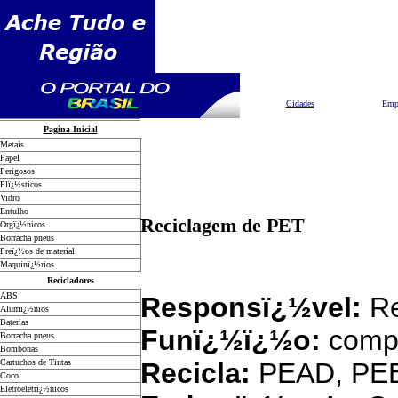
Pesquisar
Cidades
Emp
Pagina Inicial
Metais
Papel
Perigosos
Plï¿½sticos
Vidro
Entulho
Reciclagem de PET
Orgï¿½nicos
Borracha pneus
Preï¿½os de material
Maquinï¿½rios
Recicladores
ABS
Responsï¿½vel:
Re
Alumï¿½nios
Baterias
Funï¿½ï¿½o:
comp
Borracha pneus
Bombonas
Cartuchos de Tintas
Recicla:
PEAD, PEB
Coco
Eletroeletrï¿½nicos