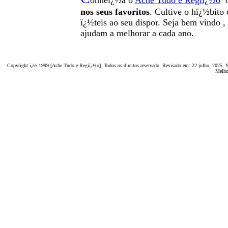
onheï¿½a o
A
che Tudo e Regiï¿½o
o
nos seus favoritos
. Cultive o hï¿½bito 
ï¿½teis
ao seu dispor
.
Seja b
em vindo
,
ajudam a melhorar a cada ano.
Copyright ï¿½ 1999 [Ache Tudo e Regiï¿½o]. Todos os direitos reservado. Revisado em:
22 julho, 2025
. 
Melho