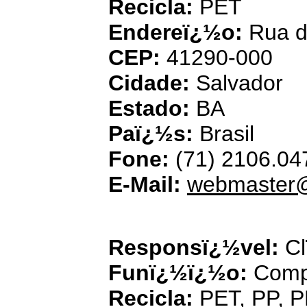
Recicla:
PET
Endereï¿½o:
Rua d
CEP:
41290-000
Cidade:
Salvador
Estado:
BA
Paï¿½s:
Brasil
Fone:
(71) 2106.04
E-Mail:
webmaster@
B
Responsï¿½vel:
Cl
Funï¿½ï¿½o:
Comp
Recicla:
PET, PP, 