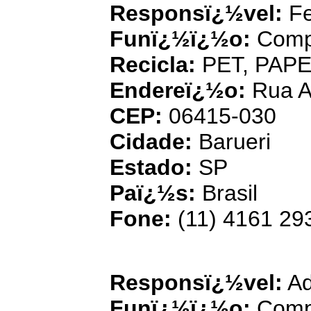
Responsï¿½vel:
Fe
Funï¿½ï¿½o:
Comp
Recicla:
PET, PAP
Endereï¿½o:
Rua A
CEP:
06415-030
Cidade:
Barueri
Estado:
SP
Paï¿½s:
Brasil
Fone:
(11) 4161 29
Arte e Tran
Responsï¿½vel:
Ad
Funï¿½ï¿½o:
Comp