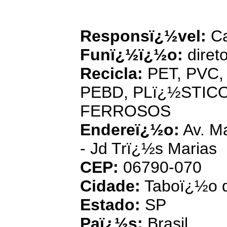
Cobrevali I
Responsï¿½vel:
Ca
Funï¿½ï¿½o:
direto
Recicla:
PET, PVC, 
PEBD, PLï¿½STICO
FERROSOS
Endereï¿½o:
Av. Ma
- Jd Trï¿½s Marias
CEP:
06790-070
Cidade:
Taboï¿½o d
Estado:
SP
Paï¿½s:
Brasil