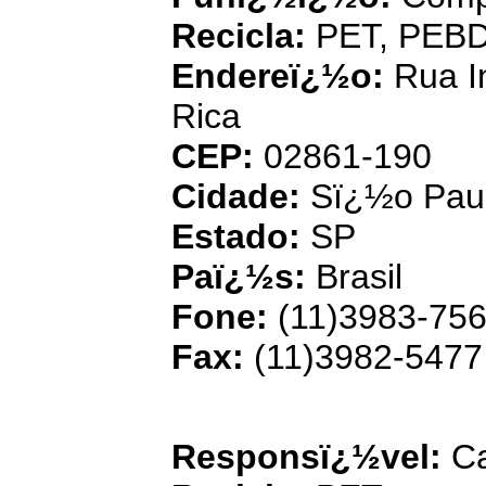
Recicla:
PET, PEB
Endereï¿½o:
Rua In
Rica
CEP:
02861-190
Cidade:
Sï¿½o Pau
Estado:
SP
Paï¿½s:
Brasil
Fone:
(11)3983-75
Fax:
(11)3982-5477
B
Responsï¿½vel:
Ca