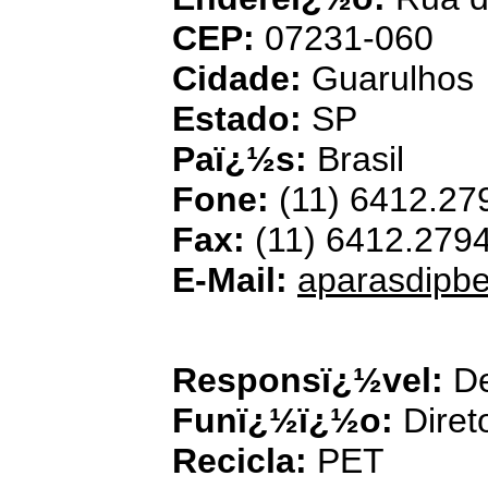
CEP:
07231-060
Cidade:
Guarulhos
Estado:
SP
Paï¿½s:
Brasil
Fone:
(11) 6412.27
Fax:
(11) 6412.279
E-Mail:
aparasdipb
Eco - Pet Recicla
Responsï¿½vel:
De
Funï¿½ï¿½o:
Diret
Recicla:
PET