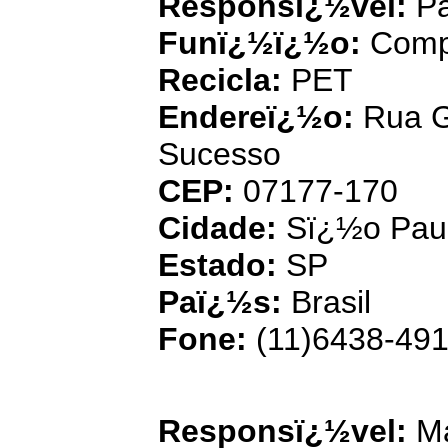
Responsï¿½vel:
Pa
Funï¿½ï¿½o:
Comp
Recicla:
PET
Endereï¿½o:
Rua Gi
Sucesso
CEP:
07177-170
Cidade:
Sï¿½o Pau
Estado:
SP
Paï¿½s:
Brasil
Fone:
(11)6438-491
Clean Pet Ind.
Responsï¿½vel:
Ma