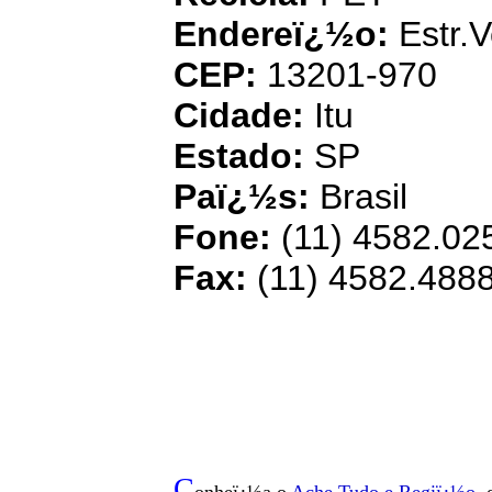
Endereï¿½o:
Estr.V
CEP:
13201-970
Cidade:
Itu
Estado:
SP
Paï¿½s:
Brasil
Fone:
(11) 4582.025
Fax:
(11) 4582.488
C