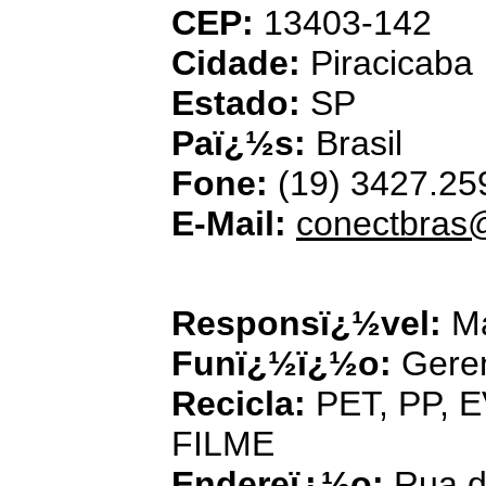
CEP:
13403-142
Cidade:
Piracicaba
Estado:
SP
Paï¿½s:
Brasil
Fone:
(19) 3427.25
E-Mail:
conectbras
Responsï¿½vel:
Ma
Funï¿½ï¿½o:
Gere
Recicla:
PET, PP, 
FILME
Endereï¿½o:
Rua d