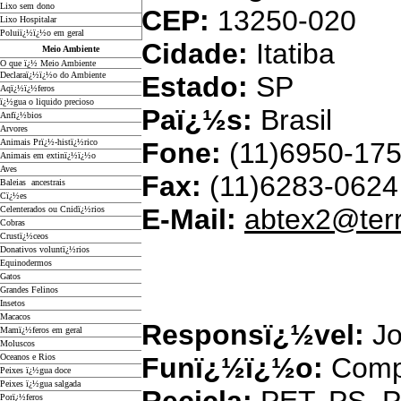
Lixo sem dono
CEP:
13250-020
Lixo Hospitalar
Poluiï¿½ï¿½o em geral
Cidade:
Itatiba
Meio Ambiente
O que ï¿½ Meio Ambiente
Declaraï¿½ï¿½o do Ambiente
Estado:
SP
Aqï¿½ï¿½feros
ï¿½gua o liquido precioso
Paï¿½s:
Brasil
Anfï¿½bios
Arvores
Animais Prï¿½-histï¿½rico
Fone:
(11)6950-17
Animais em extinï¿½ï¿½o
Aves
Fax:
(11)6283-0624
Baleias ancestrais
Cï¿½es
E-Mail:
abtex2@ter
Celenterados ou Cnidï¿½rios
Cobras
Crustï¿½ceos
Donativos voluntï¿½rios
AJ Comï¿½rcio Var
Equinodermos
Gatos
Grandes Felinos
e 
Insetos
Macacos
Responsï¿½vel:
Jo
Mamï¿½feros em geral
Moluscos
Oceanos e Rios
Funï¿½ï¿½o:
Comp
Peixes ï¿½gua doce
Peixes ï¿½gua salgada
Porï¿½feros