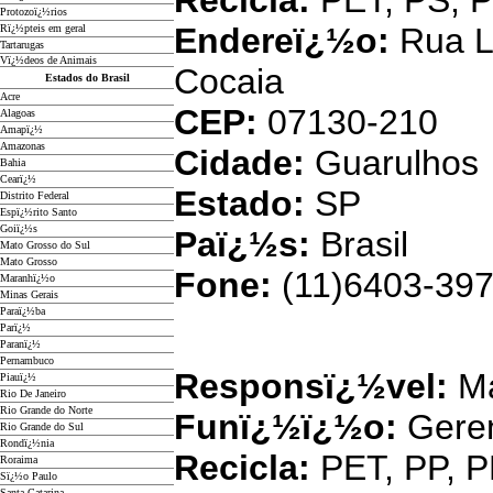
Recicla:
PET, PS, 
Protozoï¿½rios
Endereï¿½o:
Rua L
Rï¿½pteis em geral
Tartarugas
Vï¿½deos de Animais
Cocaia
Estados do Brasil
Acre
CEP:
07130-210
Alagoas
Amapï¿½
Amazonas
Cidade:
Guarulhos
Bahia
Cearï¿½
Estado:
SP
Distrito Federal
Espï¿½rito Santo
Goiï¿½s
Paï¿½s:
Brasil
Mato Grosso do Sul
Mato Grosso
Fone:
(11)6403-397
Maranhï¿½o
Minas Gerais
Paraï¿½ba
Parï¿½
Amplast Ind. e C
Paranï¿½
Pernambuco
Responsï¿½vel:
Ma
Piauï¿½
Rio De Janeiro
Rio Grande do Norte
Funï¿½ï¿½o:
Gere
Rio Grande do Sul
Rondï¿½nia
Recicla:
PET, PP, 
Roraima
Sï¿½o Paulo
Santa Catarina