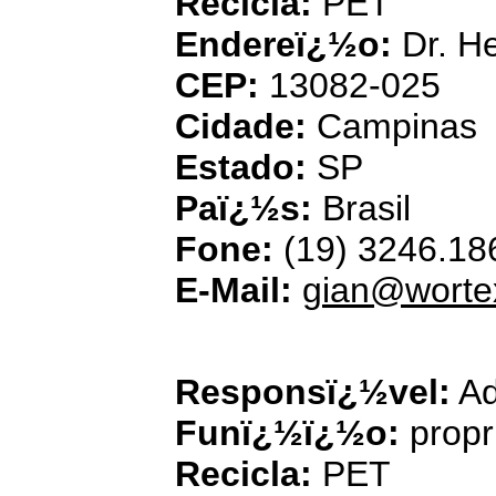
Recicla:
PET
Endereï¿½o:
Dr. He
CEP:
13082-025
Cidade:
Campinas
Estado:
SP
Paï¿½s:
Brasil
Fone:
(19) 3246.18
E-Mail:
gian@worte
Eco Vida Polï¿½m
Responsï¿½vel:
Ad
Funï¿½ï¿½o:
propr
Recicla:
PET