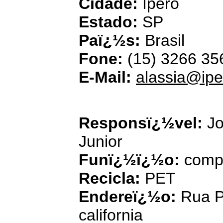
Cidade:
Ipero
Estado:
SP
Paï¿½s:
Brasil
Fone:
(15) 3266 35
E-Mail:
alassia@ipe
Conect Comï¿
Responsï¿½vel:
Jo
Junior
Funï¿½ï¿½o:
comp
Recicla:
PET
Endereï¿½o:
Rua P
california