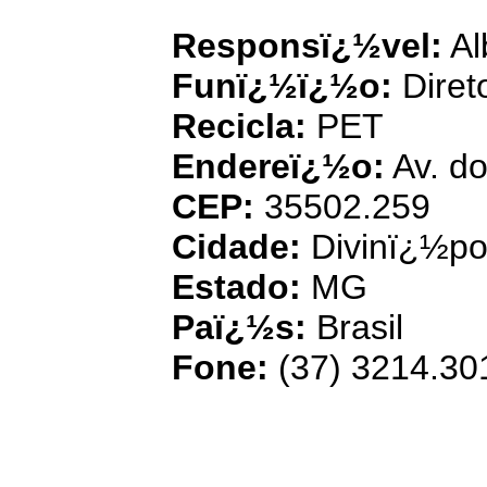
Responsï¿½vel:
Al
Funï¿½ï¿½o:
Diret
Recicla:
PET
Endereï¿½o:
Av. do
CEP:
35502.259
Cidade:
Divinï¿½pol
Estado:
MG
Paï¿½s:
Brasil
Fone:
(37) 3214.30
Aplascon Comï
recic