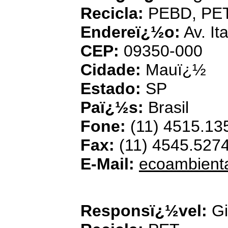
Recicla:
PEBD, PET
Endereï¿½o:
Av. It
CEP:
09350-000
Cidade:
Mauï¿½
Estado:
SP
Paï¿½s:
Brasil
Fone:
(11) 4515.13
Fax:
(11) 4545.527
E-Mail:
ecoambient
Responsï¿½vel:
Gi