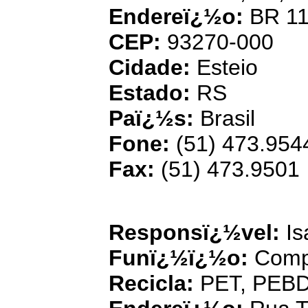
Endereï¿½o:
BR 11
CEP:
93270-000
Cidade:
Esteio
Estado:
RS
Paï¿½s:
Brasil
Fone:
(51) 473.954
Fax:
(51) 473.9501
B
Responsï¿½vel:
Is
Funï¿½ï¿½o:
Comp
Recicla:
PET, PEB